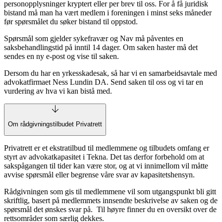
personopplysninger kryptert eller per brev til oss. For å få juridisk
bistand må man ha vært medlem i foreningen i minst seks måneder
før spørsmålet du søker bistand til oppstod.
Spørsmål som gjelder sykefravær og Nav må påventes en
saksbehandlingstid på inntil 14 dager. Om saken haster må det
sendes en ny e-post og vise til saken.
Dersom du har en yrkesskadesak, så har vi en samarbeidsavtale med
advokatfirmaet Ness Lundin DA. Send saken til oss og vi tar en
vurdering av hva vi kan bistå med.
Om rådgivningstilbudet Privatrett
Privatrett er et ekstratilbud til medlemmene og tilbudets omfang er
styrt av advokatkapasitet i Tekna. Det tas derfor forbehold om at
sakspågangen til tider kan være stor, og at vi innimellom vil måtte
avvise spørsmål eller begrense våre svar av kapasitetshensyn.
Rådgivningen som gis til medlemmene vil som utgangspunkt bli gitt
skriftlig, basert på medlemmets innsendte beskrivelse av saken og de
spørsmål det ønskes svar på. Til høyre finner du en oversikt over de
rettsområder som særlig dekkes.