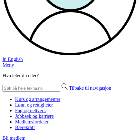
In English
Meny
Hva leter du etter?
Tilbake til navigasjon
Kurs og arrangementer
Lønn og rettigheter
Fag og nettverk
Jobbsøk og karriere
Medlemsfordeler
Bærekraft
Bli medlem