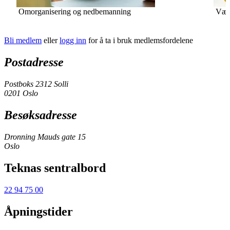
Omorganisering og nedbemanning
Vær 
Bli medlem
eller
logg inn
for å ta i bruk medlemsfordelene
Postadresse
Postboks 2312 Solli
0201 Oslo
Besøksadresse
Dronning Mauds gate 15
Oslo
Teknas sentralbord
22 94 75 00
Åpningstider