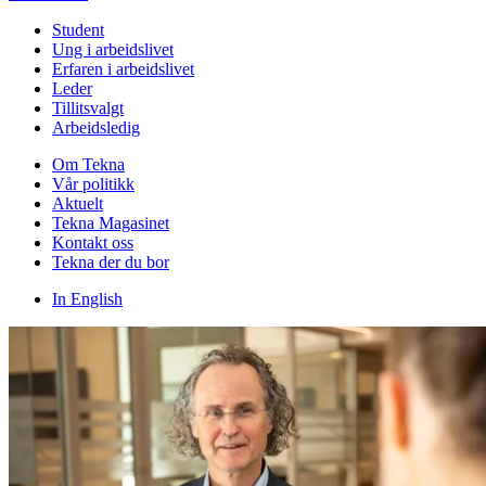
Student
Ung i arbeidslivet
Erfaren i arbeidslivet
Leder
Tillitsvalgt
Arbeidsledig
Om Tekna
Vår politikk
Aktuelt
Tekna Magasinet
Kontakt oss
Tekna der du bor
In English