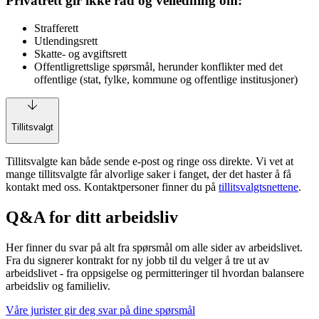
Privatrett gir ikke råd og veiledning om:
Strafferett
Utlendingsrett
Skatte- og avgiftsrett
Offentligrettslige spørsmål, herunder konflikter med det
offentlige (stat, fylke, kommune og offentlige institusjoner)
Tillitsvalgt
Tillitsvalgte kan både sende e-post og ringe oss direkte. Vi vet at
mange tillitsvalgte får alvorlige saker i fanget, der det haster å få
kontakt med oss. Kontaktpersoner finner du på
tillitsvalgtsnettene
.
Q&A for ditt arbeidsliv
Her finner du svar på alt fra spørsmål om alle sider av arbeidslivet.
Fra du signerer kontrakt for ny jobb til du velger å tre ut av
arbeidslivet - fra oppsigelse og permitteringer til hvordan balansere
arbeidsliv og familieliv.
Våre jurister gir deg svar på dine spørsmål