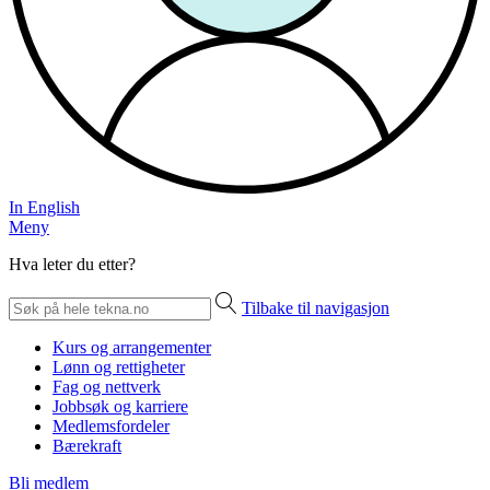
In English
Meny
Hva leter du etter?
Tilbake til navigasjon
Kurs og arrangementer
Lønn og rettigheter
Fag og nettverk
Jobbsøk og karriere
Medlemsfordeler
Bærekraft
Bli medlem