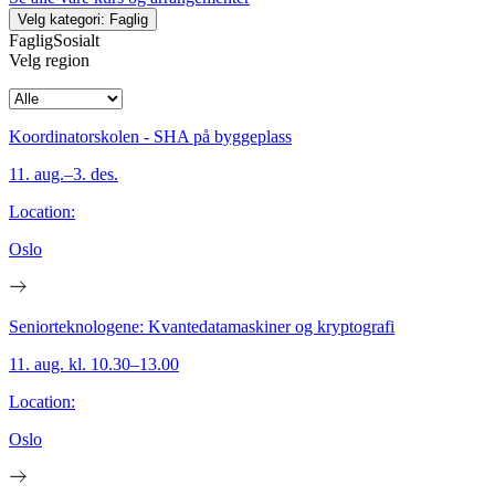
Velg kategori: Faglig
Faglig
Sosialt
Velg region
Koordinatorskolen - SHA på byggeplass
11. aug.–3. des.
Location:
Oslo
Seniorteknologene: Kvantedatamaskiner og kryptografi
11. aug. kl. 10.30–13.00
Location:
Oslo