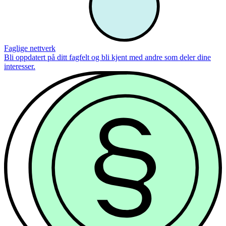
Faglige nettverk
Bli oppdatert på ditt fagfelt og bli kjent med andre som deler dine
interesser.