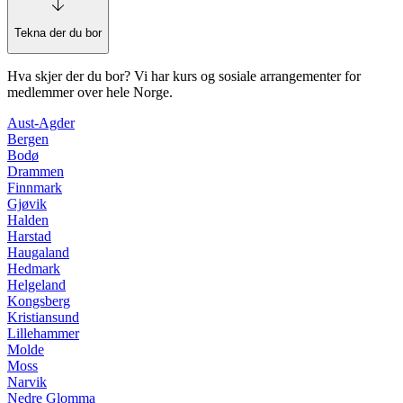
Tekna der du bor
Hva skjer der du bor? Vi har kurs og sosiale arrangementer for
medlemmer over hele Norge.
Aust-Agder
Bergen
Bodø
Drammen
Finnmark
Gjøvik
Halden
Harstad
Haugaland
Hedmark
Helgeland
Kongsberg
Kristiansund
Lillehammer
Molde
Moss
Narvik
Nedre Glomma