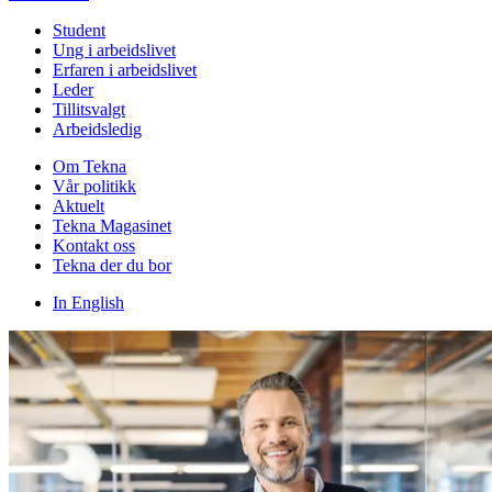
Student
Ung i arbeidslivet
Erfaren i arbeidslivet
Leder
Tillitsvalgt
Arbeidsledig
Om Tekna
Vår politikk
Aktuelt
Tekna Magasinet
Kontakt oss
Tekna der du bor
In English