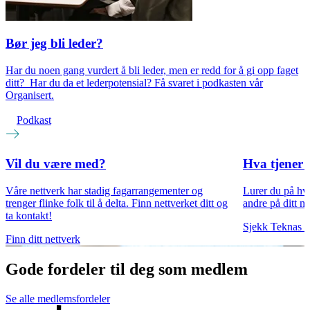
Bør jeg bli leder?
Har du noen gang vurdert å bli leder, men er redd for å gi opp faget
ditt? Har du da et lederpotensial? Få svaret i podkasten vår
Organisert.
Podkast
Vil du være med?
Hva tjener d
Våre nettverk har stadig fagarrangementer og
Lurer du på hvo
trenger flinke folk til å delta. Finn nettverket ditt og
andre på ditt n
ta kontakt!
Sjekk Teknas lø
Finn ditt nettverk
Gode fordeler til deg som medlem
Se alle medlemsfordeler