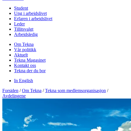
Student
Ung i arbeidslivet
Erfaren i arbeidslivet
Leder
Tillitsvalgt
Arbeidsledig
Om Tekna
Vår politikk
Aktuelt
Tekna Magasinet
Kontakt oss
Tekna der du bor
In English
Forsiden
/
Om Tekna
/
Tekna som medlemsorganisasjon
/
Avdelingene