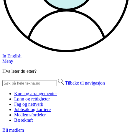
In English
Meny
Hva leter du etter?
Tilbake til navigasjon
Kurs og arrangementer
Lønn og rettigheter
Fag og nettverk
Jobbsøk og karriere
Medlemsfordeler
Bærekraft
Bli medlem