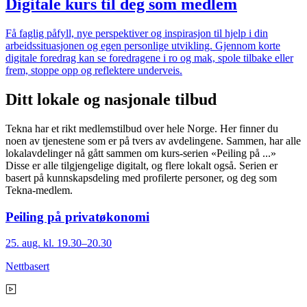
Digitale kurs til deg som medlem
Få faglig påfyll, nye perspektiver og inspirasjon til hjelp i din
arbeidssituasjonen og egen personlige utvikling. Gjennom korte
digitale foredrag kan se foredragene i ro og mak, spole tilbake eller
frem, stoppe opp og reflektere underveis.
Ditt lokale og nasjonale tilbud
Tekna har et rikt medlemstilbud over hele Norge. Her finner du
noen av tjenestene som er på tvers av avdelingene. Sammen, har alle
lokalavdelinger nå gått sammen om kurs-serien «Peiling på ...»
Disse er alle tilgjengelige digitalt, og flere lokalt også. Serien er
basert på kunnskapsdeling med profilerte personer, og deg som
Tekna-medlem.
Peiling på privatøkonomi
25. aug. kl. 19.30–20.30
Nettbasert