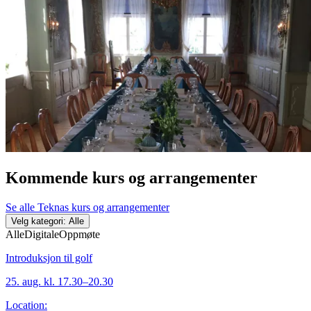
Kommende kurs og arrangementer
Se alle Teknas kurs og arrangementer
Velg kategori: Alle
Alle
Digitale
Oppmøte
Introduksjon til golf
25. aug. kl. 17.30–20.30
Location: