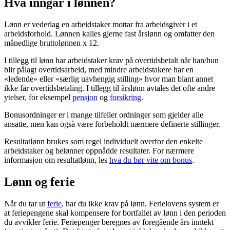
Hva inngår i lønnen?
Lønn er vederlag en arbeidstaker mottar fra arbeidsgiver i et
arbeidsforhold. Lønnen kalles gjerne fast årslønn og omfatter den
månedlige bruttolønnen x 12.
I tillegg til lønn har arbeidstaker krav på overtidsbetalt når han/hun
blir pålagt overtidsarbeid, med mindre arbeidstakere har en
«ledende» eller «særlig uavhengig stilling» hvor man blant annet
ikke får overtidsbetaling. I tillegg til årslønn avtales det ofte andre
ytelser, for eksempel
pensjon
og
forsikring
.
Bonusordninger er i mange tilfeller ordninger som gjelder alle
ansatte, men kan også være forbeholdt nærmere definerte stillinger.
Resultatlønn brukes som regel individuelt overfor den enkelte
arbeidstaker og belønner oppnådde resultater. For nærmere
informasjon om resultatlønn, les
hva du bør vite om bonus
.
Lønn og ferie
Når du tar ut
ferie
, har du ikke krav på lønn. Ferielovens system er
at feriepengene skal kompensere for bortfallet av lønn i den perioden
du avvikler ferie. Feriepenger beregnes av foregående års inntekt