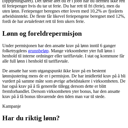
(opptjeningsåret). Det første året du er i jobb har du dermed ikke rett
til feriepenger hvis du tar ut ferie. Du har rett til fri (ferie), men da
uten lønn. Feriepenger beregnes etter loven med 10,2% av fjorårets
arbeidsinntekt. De fleste får likevel feriepengene beregnet med 12%,
fordi de har avtalefestet rett til fem ukers ferie.
Lønn og foreldrepermisjon
Under permisjonen har den ansatte krav på lønn inntil 6 ganger
folketrygdens
grunnbeløp
. Mange virksomheter yter full lønn i
henhold til interne ordninger eller tariffavtale. I stat og kommune får
alle full lønn i henhold til tariffavtale.
De ansatte har som utgangspunkt ikke krav på en bestemt
lønnsjustering mens de er i permisjon. De har imidlertid krav på å bli
vurdert på samme måte som øvrige arbeidstakere i virksomheten. De
har også krav på å få generelle tillegg dersom dette er blitt
fremforhandlet. Dersom virksomheten yter bonus, har den ansatte
krav på å få bonus tilsvarende den tiden man var til stede.
Kampanje
Har du riktig lønn?