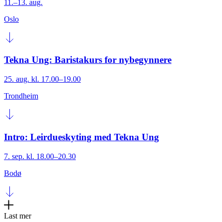
11.–13. aug.
Oslo
Tekna Ung: Baristakurs for nybegynnere
25. aug. kl. 17.00–19.00
Trondheim
Intro: Leirdueskyting med Tekna Ung
7. sep. kl. 18.00–20.30
Bodø
Last mer