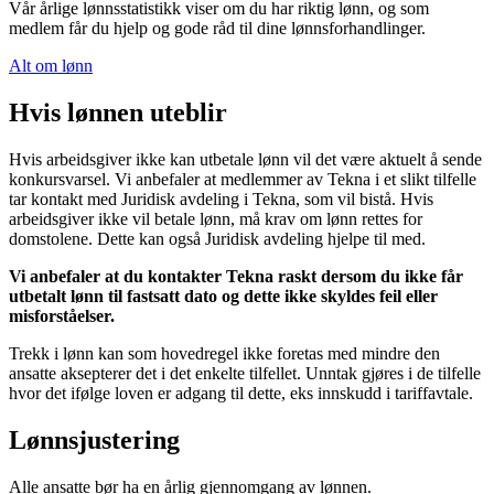
Vår årlige lønnsstatistikk viser om du har riktig lønn, og som
medlem får du hjelp og gode råd til dine lønnsforhandlinger.
Alt om lønn
Hvis lønnen uteblir
Hvis arbeidsgiver ikke kan utbetale lønn vil det være aktuelt å sende
konkursvarsel. Vi anbefaler at medlemmer av Tekna i et slikt tilfelle
tar kontakt med Juridisk avdeling i Tekna, som vil bistå. Hvis
arbeidsgiver ikke vil betale lønn, må krav om lønn rettes for
domstolene. Dette kan også Juridisk avdeling hjelpe til med.
Vi anbefaler at du kontakter Tekna raskt dersom du ikke får
utbetalt lønn til fastsatt dato og dette ikke skyldes feil eller
misforståelser.
Trekk i lønn kan som hovedregel ikke foretas med mindre den
ansatte aksepterer det i det enkelte tilfellet. Unntak gjøres i de tilfelle
hvor det ifølge loven er adgang til dette, eks innskudd i tariffavtale.
Lønnsjustering
Alle ansatte bør ha en årlig gjennomgang av lønnen.