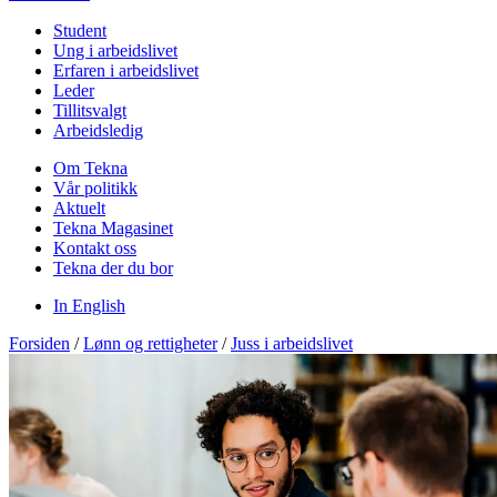
Student
Ung i arbeidslivet
Erfaren i arbeidslivet
Leder
Tillitsvalgt
Arbeidsledig
Om Tekna
Vår politikk
Aktuelt
Tekna Magasinet
Kontakt oss
Tekna der du bor
In English
Forsiden
/
Lønn og rettigheter
/
Juss i arbeidslivet