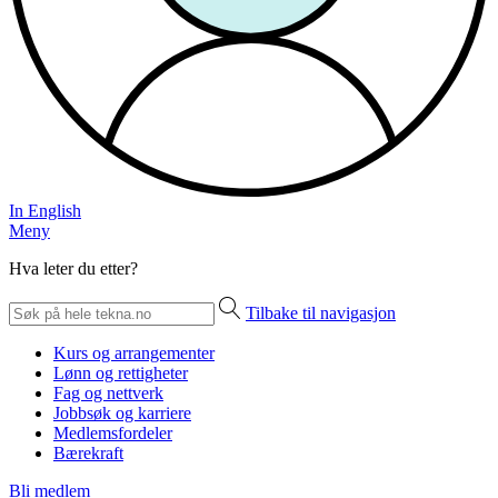
In English
Meny
Hva leter du etter?
Tilbake til navigasjon
Kurs og arrangementer
Lønn og rettigheter
Fag og nettverk
Jobbsøk og karriere
Medlemsfordeler
Bærekraft
Bli medlem