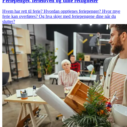
Feriepenger, ferieloven og dine rettigheter
Hvem har rett til ferie? Hvordan opptjenes feriepenger? Hvor mye
ferie kan overføres? Og hva skjer med feriepengene dine når du
slutter?