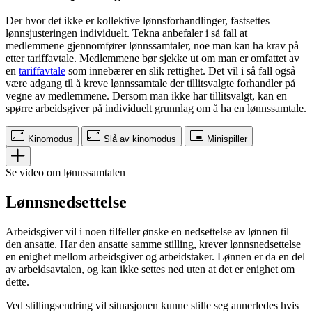
Der hvor det ikke er kollektive lønnsforhandlinger, fastsettes
lønnsjusteringen individuelt. Tekna anbefaler i så fall at
medlemmene gjennomfører lønnssamtaler, noe man kan ha krav på
etter tariffavtale. Medlemmene bør sjekke ut om man er omfattet av
en
tariffavtale
som innebærer en slik rettighet. Det vil i så fall også
være adgang til å kreve lønnssamtale der tillitsvalgte forhandler på
vegne av medlemmene. Dersom man ikke har tillitsvalgt, kan en
spørre arbeidsgiver på individuelt grunnlag om å ha en lønnssamtale.
Kinomodus
Slå av kinomodus
Minispiller
Se video om lønnssamtalen
Lønnsnedsettelse
Arbeidsgiver vil i noen tilfeller ønske en nedsettelse av lønnen til
den ansatte. Har den ansatte samme stilling, krever lønnsnedsettelse
en enighet mellom arbeidsgiver og arbeidstaker. Lønnen er da en del
av arbeidsavtalen, og kan ikke settes ned uten at det er enighet om
dette.
Ved stillingsendring vil situasjonen kunne stille seg annerledes hvis