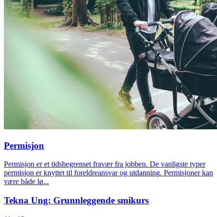
Permisjon
Permisjon er et tidsbegrenset fravær fra jobben. De vanligste typer
permisjon er knyttet til foreldreansvar og utdanning. Permisjoner kan
være både lø...
Tekna Ung: Grunnleggende smikurs