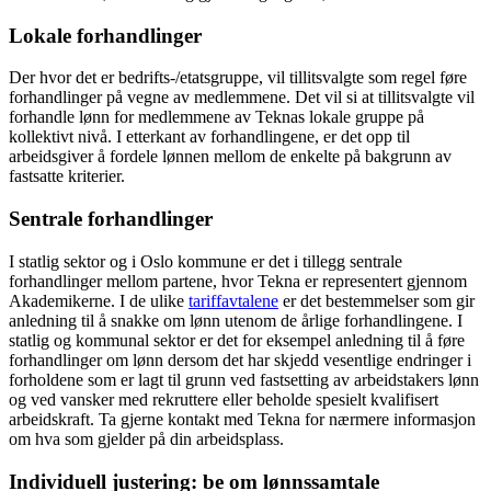
Lokale forhandlinger
Der hvor det er bedrifts-/etatsgruppe, vil tillitsvalgte som regel føre
forhandlinger på vegne av medlemmene. Det vil si at tillitsvalgte vil
forhandle lønn for medlemmene av Teknas lokale gruppe på
kollektivt nivå. I etterkant av forhandlingene, er det opp til
arbeidsgiver å fordele lønnen mellom de enkelte på bakgrunn av
fastsatte kriterier.
Sentrale forhandlinger
I statlig sektor og i Oslo kommune er det i tillegg sentrale
forhandlinger mellom partene, hvor Tekna er representert gjennom
Akademikerne. I de ulike
tariffavtalene
er det bestemmelser som gir
anledning til å snakke om lønn utenom de årlige forhandlingene. I
statlig og kommunal sektor er det for eksempel anledning til å føre
forhandlinger om lønn dersom det har skjedd vesentlige endringer i
forholdene som er lagt til grunn ved fastsetting av arbeidstakers lønn
og ved vansker med rekruttere eller beholde spesielt kvalifisert
arbeidskraft. Ta gjerne kontakt med Tekna for nærmere informasjon
om hva som gjelder på din arbeidsplass.
Individuell justering: be om lønnssamtale