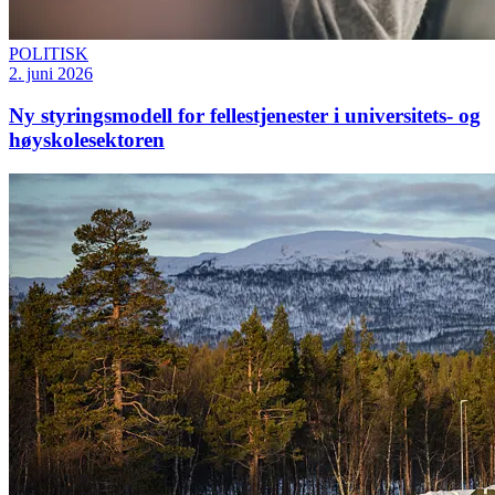
POLITISK
2. juni 2026
Ny styringsmodell for fellestjenester i universitets- og
høyskolesektoren