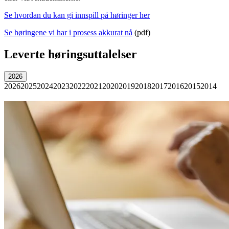
Se hvordan du kan gi innspill på høringer her
Se høringene vi har i prosess akkurat nå
(pdf)
Leverte høringsuttalelser
2026
2026
2025
2024
2023
2022
2021
2020
2019
2018
2017
2016
2015
2014