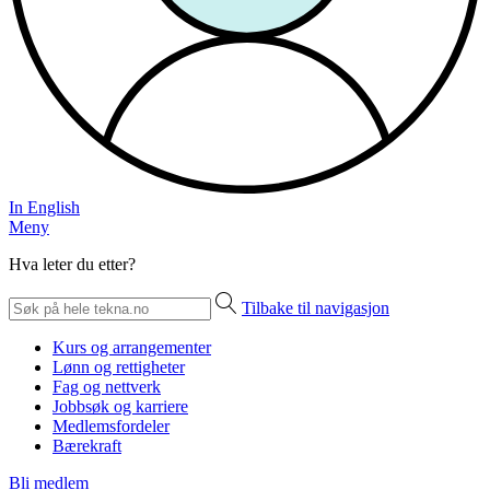
In English
Meny
Hva leter du etter?
Tilbake til navigasjon
Kurs og arrangementer
Lønn og rettigheter
Fag og nettverk
Jobbsøk og karriere
Medlemsfordeler
Bærekraft
Bli medlem