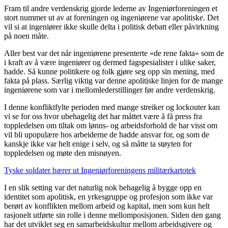
Fram til andre verdenskrig gjorde lederne av Ingeniørforeningen et
stort nummer ut av at foreningen og ingeniørene var apolitiske. Det
vil si at ingeniører ikke skulle delta i politisk debatt eller påvirkning
på noen måte.
Aller best var det når ingeniørene presenterte «de rene fakta» som de
i kraft av å være ingeniører og dermed fagspesialister i ulike saker,
hadde. Så kunne politikere og folk gjøre seg opp sin mening, med
fakta på plass. Særlig viktig var denne apolitiske linjen for de mange
ingeniørene som var i mellomlederstillinger før andre verdenskrig.
I denne konfliktfylte perioden med mange streiker og lockouter kan
vi se for oss hvor ubehagelig det har måttet være å få press fra
toppledelsen om tiltak om lønns- og arbeidsforhold de har visst om
vil bli upopulære hos arbeiderne de hadde ansvar for, og som de
kanskje ikke var helt enige i selv, og så måtte ta støyten for
toppledelsen og møte den misnøyen.
Tyske soldater bærer ut Ingeniørforeningens militærkartotek
I en slik setting var det naturlig nok behagelig å bygge opp en
identitet som apolitisk, en yrkesgruppe og profesjon som ikke var
berørt av konflikten mellom arbeid og kapital, men som kun helt
rasjonelt utførte sin rolle i denne mellomposisjonen. Siden den gang
har det utviklet seg en samarbeidskultur mellom arbeidsgivere og