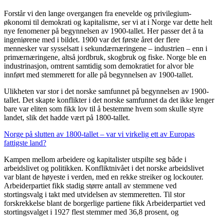
Forstår vi den lange overgangen fra enevelde og privilegium-
økonomi til demokrati og kapitalisme, ser vi at i Norge var dette helt
nye fenomener på begynnelsen av 1900-tallet. Her passer det å ta
ingeniørene med i bildet. 1900 var det første året der flere
mennesker var sysselsatt i sekundærnæringene – industrien – enn i
primærnæringene, altså jordbruk, skogbruk og fiske. Norge ble en
industrinasjon, omtrent samtidig som demokratiet for alvor ble
innført med stemmerett for alle på begynnelsen av 1900-tallet.
Ulikheten var stor i det norske samfunnet på begynnelsen av 1900-
tallet. Det skapte konflikter i det norske samfunnet da det ikke lenger
bare var eliten som fikk lov til å bestemme hvem som skulle styre
landet, slik det hadde vært på 1800-tallet.
Norge på slutten av 1800-tallet – var vi virkelig ett av Europas
fattigste land?
Kampen mellom arbeidere og kapitalister utspilte seg både i
arbeidslivet og politikken. Konfliktnivået i det norske arbeidslivet
var blant de høyeste i verden, med en rekke streiker og lockouter.
Arbeiderpartiet fikk stadig større antall av stemmene ved
stortingsvalg i takt med utvidelsen av stemmeretten. Til stor
forskrekkelse blant de borgerlige partiene fikk Arbeiderpartiet ved
stortingsvalget i 1927 flest stemmer med 36,8 prosent, og