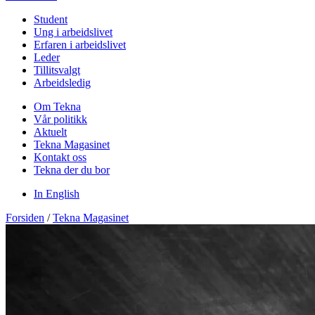
Student
Ung i arbeidslivet
Erfaren i arbeidslivet
Leder
Tillitsvalgt
Arbeidsledig
Om Tekna
Vår politikk
Aktuelt
Tekna Magasinet
Kontakt oss
Tekna der du bor
In English
Forsiden
/
Tekna Magasinet