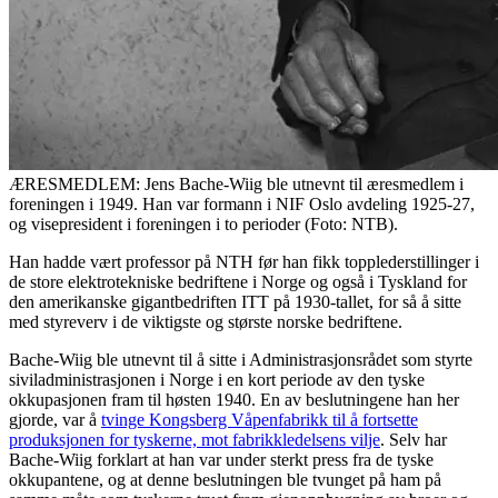
ÆRESMEDLEM: Jens Bache-Wiig ble utnevnt til æresmedlem i
foreningen i 1949. Han var formann i NIF Oslo avdeling 1925-27,
og visepresident i foreningen i to perioder (Foto: NTB).
Han hadde vært professor på NTH før han fikk topplederstillinger i
de store elektrotekniske bedriftene i Norge og også i Tyskland for
den amerikanske gigantbedriften ITT på 1930-tallet, for så å sitte
med styreverv i de viktigste og største norske bedriftene.
Bache-Wiig ble utnevnt til å sitte i Administrasjonsrådet som styrte
siviladministrasjonen i Norge i en kort periode av den tyske
okkupasjonen fram til høsten 1940. En av beslutningene han her
gjorde, var å
tvinge Kongsberg Våpenfabrikk til å fortsette
produksjonen for tyskerne, mot fabrikkledelsens vilje
. Selv har
Bache-Wiig forklart at han var under sterkt press fra de tyske
okkupantene, og at denne beslutningen ble tvunget på ham på