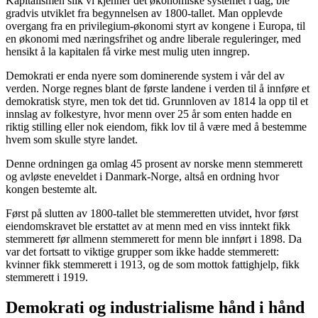
Kapitalismen slik vi kjenner det økonomiske systemet i dag, ble
gradvis utviklet fra begynnelsen av 1800-tallet. Man opplevde
overgang fra en privilegium-økonomi styrt av kongene i Europa, til
en økonomi med næringsfrihet og andre liberale reguleringer, med
hensikt å la kapitalen få virke mest mulig uten inngrep.
Demokrati er enda nyere som dominerende system i vår del av
verden. Norge regnes blant de første landene i verden til å innføre et
demokratisk styre, men tok det tid. Grunnloven av 1814 la opp til et
innslag av folkestyre, hvor menn over 25 år som enten hadde en
riktig stilling eller nok eiendom, fikk lov til å være med å bestemme
hvem som skulle styre landet.
Denne ordningen ga omlag 45 prosent av norske menn stemmerett
og avløste eneveldet i Danmark-Norge, altså en ordning hvor
kongen bestemte alt.
Først på slutten av 1800-tallet ble stemmeretten utvidet, hvor først
eiendomskravet ble erstattet av at menn med en viss inntekt fikk
stemmerett før allmenn stemmerett for menn ble innført i 1898. Da
var det fortsatt to viktige grupper som ikke hadde stemmerett:
kvinner fikk stemmerett i 1913, og de som mottok fattighjelp, fikk
stemmerett i 1919.
Demokrati og industrialisme hånd i hånd