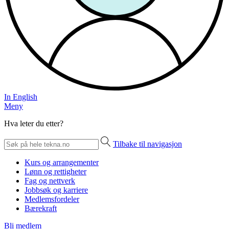
In English
Meny
Hva leter du etter?
Tilbake til navigasjon
Kurs og arrangementer
Lønn og rettigheter
Fag og nettverk
Jobbsøk og karriere
Medlemsfordeler
Bærekraft
Bli medlem