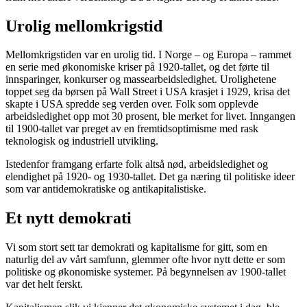
Urolig mellomkrigstid
Mellomkrigstiden var en urolig tid. I Norge – og Europa – rammet
en serie med økonomiske kriser på 1920-tallet, og det førte til
innsparinger, konkurser og massearbeidsledighet. Urolighetene
toppet seg da børsen på Wall Street i USA krasjet i 1929, krisa det
skapte i USA spredde seg verden over. Folk som opplevde
arbeidsledighet opp mot 30 prosent, ble merket for livet. Inngangen
til 1900-tallet var preget av en fremtidsoptimisme med rask
teknologisk og industriell utvikling.
Istedenfor framgang erfarte folk altså nød, arbeidsledighet og
elendighet på 1920- og 1930-tallet. Det ga næring til politiske ideer
som var antidemokratiske og antikapitalistiske.
Et nytt demokrati
Vi som stort sett tar demokrati og kapitalisme for gitt, som en
naturlig del av vårt samfunn, glemmer ofte hvor nytt dette er som
politiske og økonomiske systemer. På begynnelsen av 1900-tallet
var det helt ferskt.