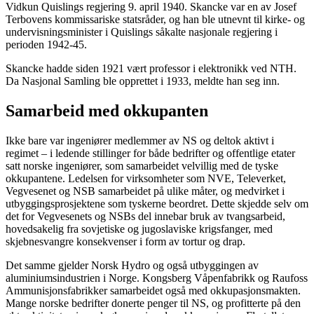
Vidkun Quislings regjering 9. april 1940. Skancke var en av Josef
Terbovens kommissariske statsråder, og han ble utnevnt til kirke- og
undervisningsminister i Quislings såkalte nasjonale regjering i
perioden 1942-45.
Skancke hadde siden 1921 vært professor i elektronikk ved NTH.
Da Nasjonal Samling ble opprettet i 1933, meldte han seg inn.
Samarbeid med okkupanten
Ikke bare var ingeniører medlemmer av NS og deltok aktivt i
regimet – i ledende stillinger for både bedrifter og offentlige etater
satt norske ingeniører, som samarbeidet velvillig med de tyske
okkupantene. Ledelsen for virksomheter som NVE, Televerket,
Vegvesenet og NSB samarbeidet på ulike måter, og medvirket i
utbyggingsprosjektene som tyskerne beordret. Dette skjedde selv om
det for Vegvesenets og NSBs del innebar bruk av tvangsarbeid,
hovedsakelig fra sovjetiske og jugoslaviske krigsfanger, med
skjebnesvangre konsekvenser i form av tortur og drap.
Det samme gjelder Norsk Hydro og også utbyggingen av
aluminiumsindustrien i Norge. Kongsberg Våpenfabrikk og Raufoss
Ammunisjonsfabrikker samarbeidet også med okkupasjonsmakten.
Mange norske bedrifter donerte penger til NS, og profitterte på den