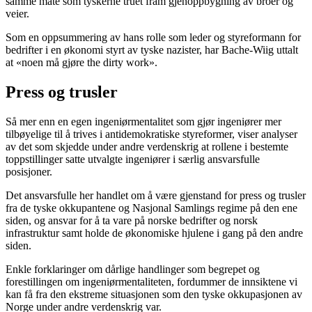
samme måte som tyskerne truet fram gjenoppbygning av broer og
veier.
Som en oppsummering av hans rolle som leder og styreformann for
bedrifter i en økonomi styrt av tyske nazister, har Bache-Wiig uttalt
at «noen må gjøre the dirty work».
Press og trusler
Så mer enn en egen ingeniørmentalitet som gjør ingeniører mer
tilbøyelige til å trives i antidemokratiske styreformer, viser analyser
av det som skjedde under andre verdenskrig at rollene i bestemte
toppstillinger satte utvalgte ingeniører i særlig ansvarsfulle
posisjoner.
Det ansvarsfulle her handlet om å være gjenstand for press og trusler
fra de tyske okkupantene og Nasjonal Samlings regime på den ene
siden, og ansvar for å ta vare på norske bedrifter og norsk
infrastruktur samt holde de økonomiske hjulene i gang på den andre
siden.
Enkle forklaringer om dårlige handlinger som begrepet og
forestillingen om ingeniørmentaliteten, fordummer de innsiktene vi
kan få fra den ekstreme situasjonen som den tyske okkupasjonen av
Norge under andre verdenskrig var.