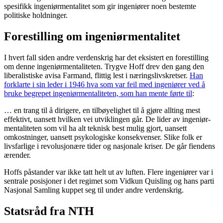
spesifikk ingeniørmentalitet som gir ingeniører noen bestemte
politiske holdninger.
Forestilling om ingeniørmentalitet
I hvert fall siden andre verdenskrig har det eksistert en forestilling
om denne ingeniørmentaliteten. Trygve Hoff drev den gang den
liberalistiske avisa Farmand, flittig lest i næringslivskretser.
Han
forklarte i sin leder i 1946 hva som var feil med ingeniører ved å
bruke begrepet ingeniørmentaliteten, som han mente førte til
:
… en trang til å dirigere, en tilbøyelighet til å gjøre allting mest
effektivt, uansett hvilken vei utviklingen går. De lider av ingeniør-
mentaliteten som vil ha alt teknisk best mulig gjort, uansett
omkostninger, uansett psykologiske konsekvenser. Slike folk er
livsfarlige i revolusjonære tider og nasjonale kriser. De går fiendens
ærender.
Hoffs påstander var ikke tatt helt ut av luften. Flere ingeniører var i
sentrale posisjoner i det regimet som Vidkun Quisling og hans parti
Nasjonal Samling kuppet seg til under andre verdenskrig.
Statsråd fra NTH