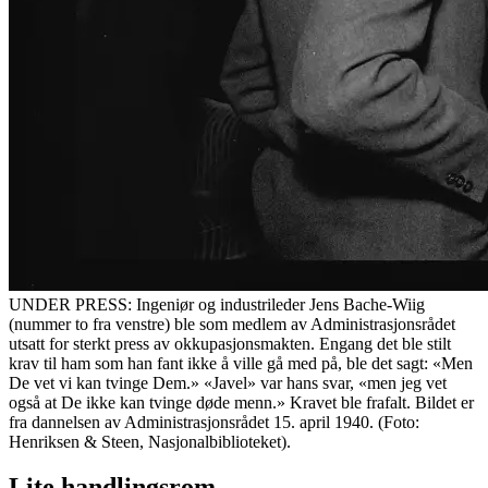
UNDER PRESS: Ingeniør og industrileder Jens Bache-Wiig
(nummer to fra venstre) ble som medlem av Administrasjonsrådet
utsatt for sterkt press av okkupasjonsmakten. Engang det ble stilt
krav til ham som han fant ikke å ville gå med på, ble det sagt: «Men
De vet vi kan tvinge Dem.» «Javel» var hans svar, «men jeg vet
også at De ikke kan tvinge døde menn.» Kravet ble frafalt. Bildet er
fra dannelsen av Administrasjonsrådet 15. april 1940. (Foto:
Henriksen & Steen, Nasjonalbiblioteket).
Lite handlingsrom