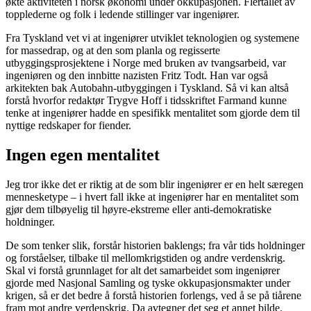
økte aktiviteten i norsk økonomi under okkupasjonen. Flertallet av
topplederne og folk i ledende stillinger var ingeniører.
Fra Tyskland vet vi at ingeniører utviklet teknologien og systemene
for massedrap, og at den som planla og regisserte
utbyggingsprosjektene i Norge med bruken av tvangsarbeid, var
ingeniøren og den innbitte nazisten Fritz Todt. Han var også
arkitekten bak Autobahn-utbyggingen i Tyskland. Så vi kan altså
forstå hvorfor redaktør Trygve Hoff i tidsskriftet Farmand kunne
tenke at ingeniører hadde en spesifikk mentalitet som gjorde dem til
nyttige redskaper for fiender.
Ingen egen mentalitet
Jeg tror ikke det er riktig at de som blir ingeniører er en helt særegen
mennesketype – i hvert fall ikke at ingeniører har en mentalitet som
gjør dem tilbøyelig til høyre-ekstreme eller anti-demokratiske
holdninger.
De som tenker slik, forstår historien baklengs; fra vår tids holdninger
og forståelser, tilbake til mellomkrigstiden og andre verdenskrig.
Skal vi forstå grunnlaget for alt det samarbeidet som ingeniører
gjorde med Nasjonal Samling og tyske okkupasjonsmakter under
krigen, så er det bedre å forstå historien forlengs, ved å se på tiårene
fram mot andre verdenskrig. Da avtegner det seg et annet bilde.