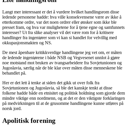
Langt mer interessant er det å vurdere hvilket handlingsrom disse
ledende personene hadde: hva ville konsekvensene være av ikke å
etterkomme ordre, var det noen ordrer eller ønsker som ikke ble
presset fram, og hva var mulighetene for å tjene egne og samfunnets
interesser? Ut fra slike analyser vil det være rom for å kritisere
handlinger fra ingeniører som vi kan si handlet for velvillig med
okkupasjonsmakten og NS.
De mest åpenbare kritikkverdige handlingene jeg vet om, er måten
de ledende ingeniørene i både NSB og Vegvesenet unnlot å gjøre
noe motstand mot bruken av tvangsarbeidere fra Sovjetunionen og
Jugoslavia, særlig når de ble klar over måten disse menneskene ble
behandlet på.
Her er det lett å tenke at siden det gikk ut over folk fra
Sovjetunionen og Jugoslavia, så ble det kanskje tenkt at disse
folkene hadde både en etnisitet og politisk holdning som gjorde dem
mindre viktige enn nordmenn, og at det er den viktigste forklaringen
på medvirkningen til at de grusomme handlingene kunne utføres på
norsk jord.
Apolitisk forening