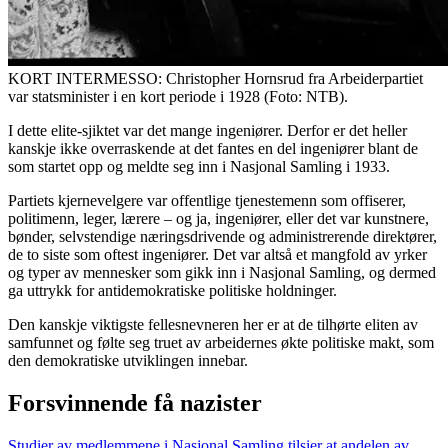
KORT INTERMESSO: Christopher Hornsrud fra Arbeiderpartiet
var statsminister i en kort periode i 1928 (Foto: NTB).
I dette elite-sjiktet var det mange ingeniører. Derfor er det heller
kanskje ikke overraskende at det fantes en del ingeniører blant de
som startet opp og meldte seg inn i Nasjonal Samling i 1933.
Partiets kjernevelgere var offentlige tjenestemenn som offiserer,
politimenn, leger, lærere – og ja, ingeniører, eller det var kunstnere,
bønder, selvstendige næringsdrivende og administrerende direktører,
de to siste som oftest ingeniører. Det var altså et mangfold av yrker
og typer av mennesker som gikk inn i Nasjonal Samling, og dermed
ga uttrykk for antidemokratiske politiske holdninger.
Den kanskje viktigste fellesnevneren her er at de tilhørte eliten av
samfunnet og følte seg truet av arbeidernes økte politiske makt, som
den demokratiske utviklingen innebar.
Forsvinnende få nazister
Studier av medlemmene i Nasjonal Samling tilsier at andelen av