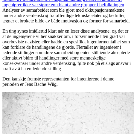
ingeniører ikke var større enn blant andre grupper i befolkningen
.
Analyser av samarbeidet som ble gjort med okkupasjonsmaktene
under andre verdenskrig fra offentlige tekniske etater og bedrifter,
tegner et brokete bilde av både motivasjon og former for samarbeid.
En ting synes imidlertid klart når en leser disse analysene, og det er
at de ingeniørene vi her snakker om, i forsvinnende liten grad var
overbeviste nazister, eller hadde en spesifikk ingeniørmentalitet som
kan forklare de handlingene de gjorde. Flertallet av ingeniører i
ledende stillinger som drev samarbeid og enten stilltiende aksepterte
eller aktivt bidro til handlinger med store menneskelige
konsekvenser under andre verdenskrig, følte nok på et slags ansvar i
kraft av å ha en ledende stilling.
Den kanskje fremste representanten for ingeniørene i denne
perioden er Jens Bache-Wiig.