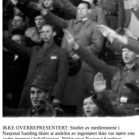
IKKE OVERREPRESENTERT: Studier av medlemmene i
Nasjonal Samling tilsier at andelen av ingeniører ikke var større enn
andre grupper i befolkningen. Bildet viser Nasjonal Samlings