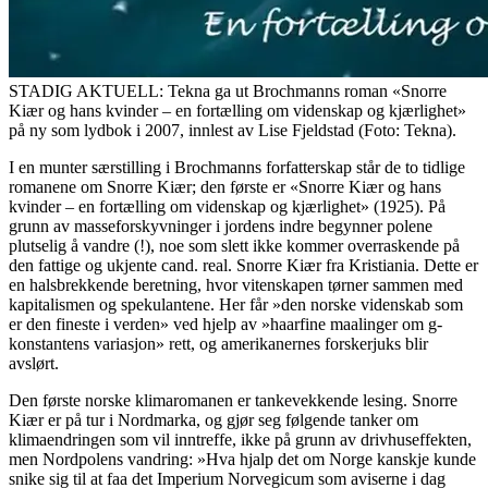
STADIG AKTUELL: Tekna ga ut Brochmanns roman «Snorre
Kiær og hans kvinder – en fortælling om videnskap og kjærlighet»
på ny som lydbok i 2007, innlest av Lise Fjeldstad (Foto: Tekna).
I en munter særstilling i Brochmanns forfatterskap står de to tidlige
romanene om Snorre Kiær; den første er «Snorre Kiær og hans
kvinder – en fortælling om videnskap og kjærlighet» (1925). På
grunn av masseforskyvninger i jordens indre begynner polene
plutselig å vandre (!), noe som slett ikke kommer overraskende på
den fattige og ukjente cand. real. Snorre Kiær fra Kristiania. Dette er
en halsbrekkende beretning, hvor vitenskapen tørner sammen med
kapitalismen og spekulantene. Her får »den norske videnskab som
er den fineste i verden» ved hjelp av »haarfine maalinger om g-
konstantens variasjon» rett, og amerikanernes forskerjuks blir
avslørt.
Den første norske klimaromanen er tankevekkende lesing. Snorre
Kiær er på tur i Nordmarka, og gjør seg følgende tanker om
klimaendringen som vil inntreffe, ikke på grunn av drivhuseffekten,
men Nordpolens vandring: »Hva hjalp det om Norge kanskje kunde
snike sig til at faa det Imperium Norvegicum som aviserne i dag