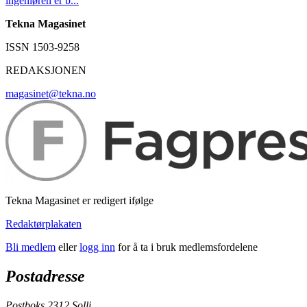
ingeniøren er b...
Tekna Magasinet
ISSN 1503-9258
REDAKSJONEN
magasinet@tekna.no
Tekna Magasinet er redigert ifølge
Redaktørplakaten
Bli medlem
eller
logg inn
for å ta i bruk medlemsfordelene
Postadresse
Postboks 2312 Solli