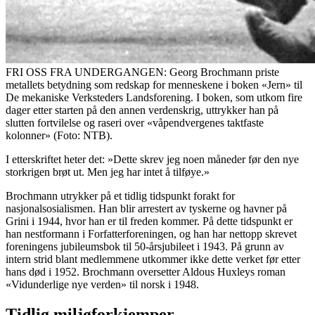
FRI OSS FRA UNDERGANGEN: Georg Brochmann priste
metallets betydning som redskap for menneskene i boken «Jern» til
De mekaniske Verksteders Landsforening. I boken, som utkom fire
dager etter starten på den annen verdenskrig, uttrykker han på
slutten fortvilelse og raseri over «våpendvergenes taktfaste
kolonner» (Foto: NTB).
I etterskriftet heter det: »Dette skrev jeg noen måneder før den nye
storkrigen brøt ut. Men jeg har intet å tilføye.»
Brochmann utrykker på et tidlig tidspunkt forakt for
nasjonalsosialismen. Han blir arrestert av tyskerne og havner på
Grini i 1944, hvor han er til freden kommer. På dette tidspunkt er
han nestformann i Forfatterforeningen, og han har nettopp skrevet
foreningens jubileumsbok til 50-årsjubileet i 1943. På grunn av
intern strid blant medlemmene utkommer ikke dette verket før etter
hans død i 1952. Brochmann oversetter Aldous Huxleys roman
«Vidunderlige nye verden» til norsk i 1948.
Tidlig miljøforkjemper