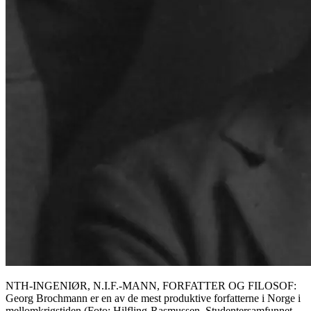
NTH-INGENIØR, N.I.F.-MANN, FORFATTER OG FILOSOF:
Georg Brochmann er en av de mest produktive forfatterne i Norge i
mellomkrigstiden (Foto: Hilfling-Rasmussen, Studentersamfunnet