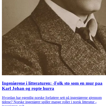
Ingeniørene i litteraturen: -Folk sto som en mur paa
Karl Johan og ropte hurra
Hvordan har egentlig norske forfattere sett på ingeniørene gjennom
tidene? Norske ingeniører spiller mange roller i norsk litteratur -