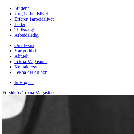
Student
Ung i arbeidslivet
Erfaren i arbeidslivet
Leder
Tillitsvalgt
Arbeidsledig
Om Tekna
Vår politikk
Aktuelt
Tekna Magasinet
Kontakt oss
Tekna der du bor
In English
Forsiden
/
Tekna Magasinet