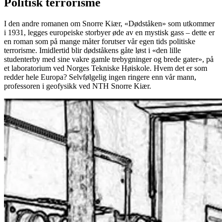
Politisk terrorisme
I den andre romanen om Snorre Kiær, «Dødståken» som utkommer
i 1931, legges europeiske storbyer øde av en mystisk gass – dette er
en roman som på mange måter forutser vår egen tids politiske
terrorisme. Imidlertid blir dødståkens gåte løst i «den lille
studenterby med sine vakre gamle trebygninger og brede gater», på
et laboratorium ved Norges Tekniske Høiskole. Hvem det er som
redder hele Europa? Selvfølgelig ingen ringere enn vår mann,
professoren i geofysikk ved NTH Snorre Kiær.