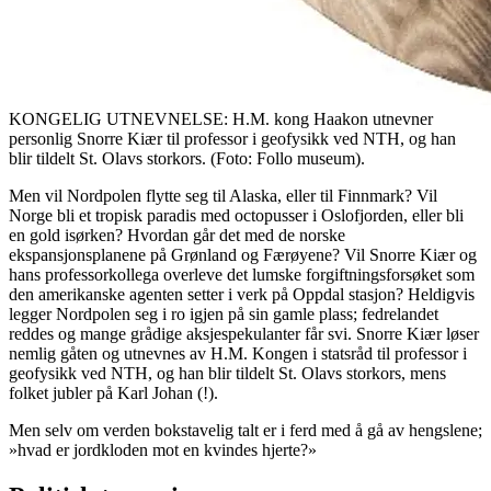
KONGELIG UTNEVNELSE: H.M. kong Haakon utnevner
personlig Snorre Kiær til professor i geofysikk ved NTH, og han
blir tildelt St. Olavs storkors. (Foto: Follo museum).
Men vil Nordpolen flytte seg til Alaska, eller til Finnmark? Vil
Norge bli et tropisk paradis med octopusser i Oslofjorden, eller bli
en gold isørken? Hvordan går det med de norske
ekspansjonsplanene på Grønland og Færøyene? Vil Snorre Kiær og
hans professorkollega overleve det lumske forgiftningsforsøket som
den amerikanske agenten setter i verk på Oppdal stasjon? Heldigvis
legger Nordpolen seg i ro igjen på sin gamle plass; fedrelandet
reddes og mange grådige aksjespekulanter får svi. Snorre Kiær løser
nemlig gåten og utnevnes av H.M. Kongen i statsråd til professor i
geofysikk ved NTH, og han blir tildelt St. Olavs storkors, mens
folket jubler på Karl Johan (!).
Men selv om verden bokstavelig talt er i ferd med å gå av hengslene;
»hvad er jordkloden mot en kvindes hjerte?»