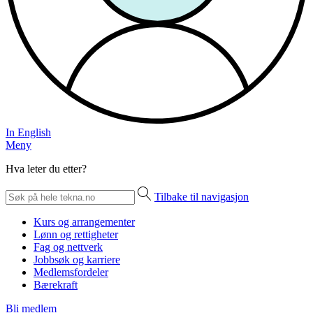
In English
Meny
Hva leter du etter?
Tilbake til navigasjon
Kurs og arrangementer
Lønn og rettigheter
Fag og nettverk
Jobbsøk og karriere
Medlemsfordeler
Bærekraft
Bli medlem