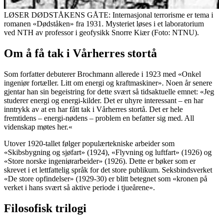
LØSER DØDSTÅKENS GÅTE: Internasjonal terrorisme er tema i
romanen «Dødståken» fra 1931. Mysteriet løses i et laboratorium
ved NTH av professor i geofysikk Snorre Kiær (Foto: NTNU).
Om å få tak i Vårherres stortå
Som forfatter debuterer Brochmann allerede i 1923 med «Onkel
ingeniør fortæller. Litt om energi og kraftmaskiner». Noen år senere
gjentar han sin begeistring for dette svært så tidsaktuelle emnet: «Jeg
studerer energi og energi-kilder. Det er uhyre interessant – en har
inntrykk av at en har fått tak i Vårherres stortå. Det er hele
fremtidens – energi-nødens – problem en befatter sig med. All
videnskap møtes her.«
Utover 1920-tallet følger populærtekniske arbeider som
«Skibsbygning og sjøfart» (1924), «Flyvning og luftfart» (1926) og
«Store norske ingeniørarbeider» (1926). Dette er bøker som er
skrevet i et lettfattelig språk for det store publikum. Seksbindsverket
«De store opfindelser» (1929-30) er blitt betegnet som «kronen på
verket i hans svært så aktive periode i tjueårene».
Filosofisk trilogi