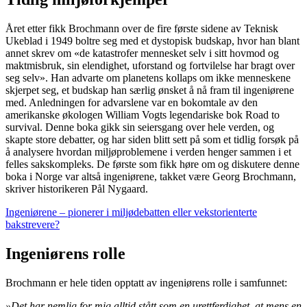
Året etter fikk Brochmann over de fire første sidene av Teknisk
Ukeblad i 1949 boltre seg med et dystopisk budskap, hvor han blant
annet skrev om «de katastrofer mennesket selv i sitt hovmod og
maktmisbruk, sin elendighet, uforstand og fortvilelse har bragt over
seg selv». Han advarte om planetens kollaps om ikke menneskene
skjerpet seg, et budskap han særlig ønsket å nå fram til ingeniørene
med. Anledningen for advarslene var en bokomtale av den
amerikanske økologen William Vogts legendariske bok Road to
survival. Denne boka gikk sin seiersgang over hele verden, og
skapte store debatter, og har siden blitt sett på som et tidlig forsøk på
å analysere hvordan miljøproblemene i verden henger sammen i et
felles sakskompleks. De første som fikk høre om og diskutere denne
boka i Norge var altså ingeniørene, takket være Georg Brochmann,
skriver historikeren Pål Nygaard.
Ingeniørene – pionerer i miljødebatten eller vekstorienterte
bakstrevere?
Ingeniørens rolle
Brochmann er hele tiden opptatt av ingeniørens rolle i samfunnet:
»Det har nemlig for mig alltid stått som en urettferdighet, at mens en