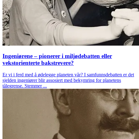
Ingeniørene – pionerer i miljødebatten eller
vekstorienterte bakstrevere?
Er vi i ferd med å ødelegge planeten vår? I samfunnsdebatten er det
sjelden ingeniører blir assosiert med bekymring for planetens
tålegrense. Stemmer ...