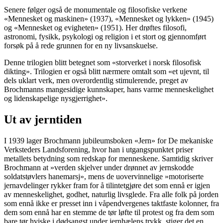
Senere følger også de monumentale og filosofiske verkene
«Mennesket og maskinen» (1937), «Mennesket og lykken» (1945)
og «Mennesket og evigheten» (1951). Her drøftes filosofi,
astronomi, fysikk, psykologi og religion i et stort og gjennomført
forsøk på å rede grunnen for en ny livsanskuelse.
Denne trilogien blitt betegnet som «storverket i norsk filosofisk
dikting». Trilogien er også blitt nærmere omtalt som «et ujevnt, til
dels uklart verk, men overordentlig stimulerende, preget av
Brochmanns mangesidige kunnskaper, hans varme menneskelighet
og lidenskapelige nysgjerrighet».
Ut av jerntiden
I 1939 lager Brochmann jubileumsboken «Jern» for De mekaniske
Verksteders Landsforening, hvor han i utgangspunktet priser
metallets betydning som redskap for menneskene. Samtidig skriver
Brochmann at »verden skjelver under drønnet av jernskodde
soldatstøvlers hanemarsj», mens de uovervinnelige »motoriserte
jernavdelinger rykker fram for å tilintetgjøre det som ennå er igjen
av menneskelighet, godhet, naturlig livsglede. Fra alle folk på jorden
som ennå ikke er presset inn i våpendvergenes taktfaste kolonner, fra
dem som ennå har en stemme de tør løfte til protest og fra dem som
bare tør hviske i dødsangst under jernhælens trykk, stiger det en