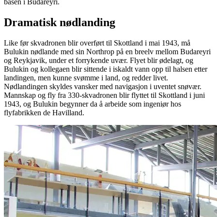
basen i Budareyri.
Dramatisk nødlanding
Like før skvadronen blir overført til Skottland i mai 1943, må
Bulukin nødlande med sin Northrop på en breelv mellom Budareyri
og Reykjavik, under et forrykende uvær. Flyet blir ødelagt, og
Bulukin og kollegaen blir sittende i iskaldt vann opp til halsen etter
landingen, men kunne svømme i land, og redder livet.
Nødlandingen skyldes vansker med navigasjon i uventet snøvær.
Mannskap og fly fra 330-skvadronen blir flyttet til Skottland i juni
1943, og Bulukin begynner da å arbeide som ingeniør hos
flyfabrikken de Havilland.