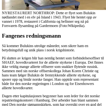
NYRESTAURERT NORTHROP: Dette er flyet som Bulukin
nødlandet med i en elv på Island i 1943. Flyet ble hentet opp av
vannet i 1978, restaurert i California og befinner seg nå på
Forsvarets flysamling på Gardermoen (Foto:Wikipedia).
Fangenes redningsmann
Så kommer Bulukins utrolige måneder, som sikrer ham en
betydningsfull og unik plass i norsk krigshistorie.
På slutten av krigen blir han nemlig hentet som forbindelsesoffiser til
SHAEF, hovedkvarteret for de allierte styrkene i Europa. Det finnes
ikke veldig mange allierte offiserer som snakker flytende russisk.
Sammen med sin norske offiserskollega Johan Koren Christie og
hans team følger Bulukin de fremrykkende allierte styrkene, og
sporer opp og bistår norske fanger. Han opptrår som representant
både for den norske regjeringen i London og for Eisenhowers
allierte hovedkvarter.
Dagen etter kapitulasjonen begynner han som leder for det norske
repatrieringskontoret i Hamburg. Der arbeider han blant sammen
med Den norske sjømannskirken, som har oversikt over en god del