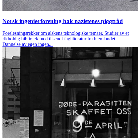
Norsk ingeniørforening bak nazistenes piggtråd
Forelesningsrekker om alskens teknologiske temaer. Studier av et
rikholdig bibliotek med tilsendt faglitteratur fra hjemlandet.
Dannelse av egen ingen...