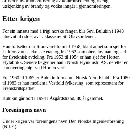
offiserer, hvor «modifisering av kontrollsedler» og rikelig
utskjenking av brandy og vodka inngår i gjennomføringen.
Etter krigen
For sin innsats med å frigi norske fanger, blir Sevi Bulukin i 1948
utnevnt til ridder av 1. klasse av St. Olavsordenen.
Han fortsetter i Luftforsvaret fram til 1958, blant annet som sjef for
Luftforsvarets tekniske etat, og fra 1952 som oberstløytnant og sjef
for flyteknisk avdeling. Fra 1953 til 1954 er han sjef for Horten
Flyfabrikk. Senere begynner han i Norsk Flyindustri AS, deretter er
han overingeniør ved Horten verft.
Fra 1960 til 1965 er Bulukin formann i Norsk Aero Klubb. Fra 1980
til 1983 er han medlem i Vestfold fylkesting, som representant for
Fremskrittspartiet.
Bulukin går bort i 1994 i Åsgårdstrand, 80 år gammel.
Foreningens navn
Under krigen var foreningens navn Den Norske Ingeniørforening
(N.I.F.).