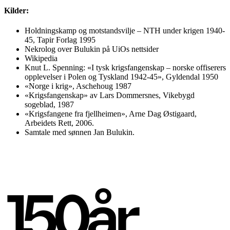
Kilder:
Holdningskamp og motstandsvilje – NTH under krigen 1940-
45, Tapir Forlag 1995
Nekrolog over Bulukin på UiOs nettsider
Wikipedia
Knut L. Spenning: «I tysk krigsfangenskap – norske offiserers
opplevelser i Polen og Tyskland 1942-45», Gyldendal 1950
«Norge i krig», Aschehoug 1987
«Krigsfangenskap» av Lars Dommersnes, Vikebygd
sogeblad, 1987
«Krigsfangene fra fjellheimen», Arne Dag Østigaard,
Arbeidets Rett, 2006.
Samtale med sønnen Jan Bulukin.