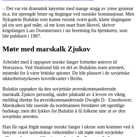
– Det var ein dramatisk køyretur med mange stogg av ymse grunnar
m.a. for sprengde bruer og tingingar ved russiske bomstasjonar. Men
flykaptein Bulukin som kunne russisk svært godt, klarte tingingane
på ein sers god måte, så me kom snart fram likevel, skriver
krigsfangen Lars Dommersnes i sin beretning fra hjemturen, som
blir publisert i 1987.
Møte med marskalk Zjukov
Arbeidet med å oppspore norske fanger fortsetter østover til
Warszawa. Ved Stralsund blir en del av Bulukins team arrestert,
mistenkt for å være britiske spioner. De blir plassert i de sovjetiske
sikkerhetsstyrkenes hovedkvarter i Berlin.
Bulukin oppsøker da den sovjetiske øverstkommanderende
marskalk Zjukov personlig, under påskudd av å levere en viktig
melding direkte fra øverstkommanderende Dwight D. Eisenhower.
Marskalken blir rasende da nordmannen fremfører sitt egentlige
budskap, men det lykkes for Bulukin å få folkene sine ut av den
sovjetiske arresten.
Han får også frigitt mange norske fanger i ukene som kommer ved å
benytte svært uortodokse virkemidler i sitt møte med sovjetiske