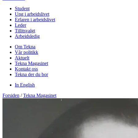
Student
Ung i arbeidslivet
Erfaren i arbeidslivet
Leder
Tillitsvalgt
Arbeidsledig
Om Tekna
Vår politikk
Aktuelt
Tekna Magasinet
Kontakt oss
Tekna der du bor
In English
Forsiden
/
Tekna Magasinet