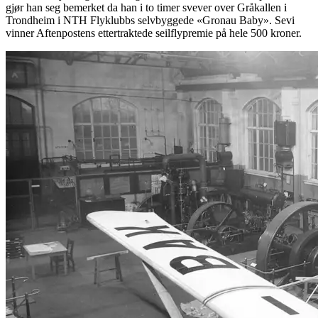
gjør han seg bemerket da han i to timer svever over Gråkallen i
Trondheim i NTH Flyklubbs selvbyggede «Gronau Baby». Sevi
vinner Aftenpostens ettertraktede seilflypremie på hele 500 kroner.