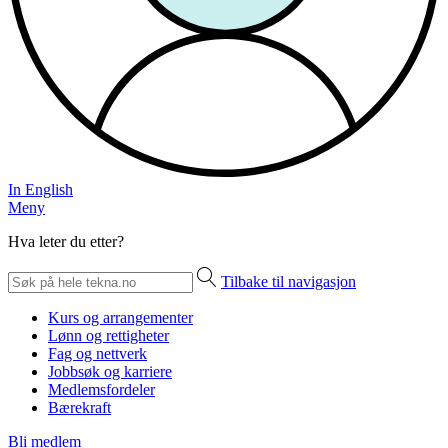
In English
Meny
Hva leter du etter?
Tilbake til navigasjon
Kurs og arrangementer
Lønn og rettigheter
Fag og nettverk
Jobbsøk og karriere
Medlemsfordeler
Bærekraft
Bli medlem