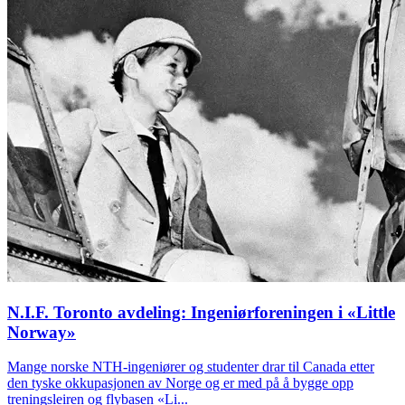
N.I.F. Toronto avdeling: Ingeniørforeningen i «Little
Norway»
Mange norske NTH-ingeniører og studenter drar til Canada etter
den tyske okkupasjonen av Norge og er med på å bygge opp
treningsleiren og flybasen «Li...