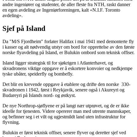
andre ingeniører og studenter, de aller fleste fra NTH, raskt danner
en egen avdeling av Ingeniørforeningen, kalt «N.I.F. Toronto
avdeling».
Sjef på Island
Da "M/S Fjordheim" forlater Halifax i mai 1941 med demonterte fly
i kasser og alt nødvendig utstyr om bord for opprettelse av den første
norske flyavdeling på Island, er Bulukin ombord som teknisk offiser.
Island ligger strategisk til for sjøkrigen i Atlanterhavet, og
skvadronens viktige oppgave er å eskortere konvoier og nedkjempe
tyske ubåter, speiderfly og bombefly.
Det blir en krevende oppgave å etablere og drifte den norske 330-
skvadronen i 1942, først i Reykjavik, senere også i Akureyri og
Budareyri på Islands nord- og østkyst.
De nye Northrop-sjøflyene er på langt nær utprøvet, og de er ikke
ideelle for tjenesten. Videre opererer man med utrente mannskaper,
og befinner seg i et vilt og ugjestmildt land uten infrastruktur for
flyvning.
Bulukin er først teknisk offiser, senere flyver og deretter sjef ved