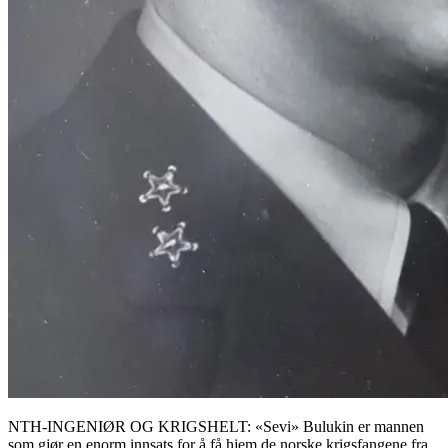
NTH-INGENIØR OG KRIGSHELT: «Sevi» Bulukin er mannen
som gjør en enorm innsats for å få hjem de norske krigsfangene fra