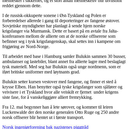
mennesker i sikkerhet, og et stort antall menneskeliv blir utvilsomt
reddet gjennom dette.
I de russisk-okkuperte sonene i Øst-Tyskland og Polen er
forberedelser allerede i gang til deporteringer av fangene østover.
Sovjetiske myndigheter har planlagt å sende hjem norske
krigsfanger via Murmansk. Dette er basert på en avtale fra Jalta-
konferansen mellom de allierte om at de norske offiserene som
befinner seg i tysk krigsfangenskap, skal settes inn i kampene om
frigjøring av Nord-Norge.
Til arbeidet med base i Hamburg samler Bulukin sammen 30 busser,
ambulanser og lastebiler, blant annet fra allierte lagre med beslaglagt
tysk materiell. Med seg har Bulukin også unge nordmenn, som er
iført britiske uniformer med løytnants grad.
Bulukin setter kursen vestover med fangene, og finner et sted å
krysse Elben. Han benytter også tyske krigsfanger som sjåfører og
veivisere i et Tyskland hvor alle veiskilt er fjernet under krigens
siste fase, for å vanskeliggjøre alliert fremrykking.
Fra 12. mai begynner han å lete sørover, og kommer til leiren
Luckenwalde der den norske generalen Otto Ruge og 250 andre
norsk offiserer blir hentet ut i første transport.
Norsk ingeniørforening bak nazistenes piggtråd