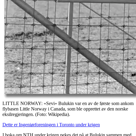
LITTLE NORWAY: «Sevi» Bulukin var en av de første som ankom
flybasen Little Norway i Canada, som ble opprettet av den norske
eksilregjeringen. (Foto: Wikipedia).
Dette er Ingeniørforeningen i Toronto under krigen
I boka om NTH under krigen pekes det på at Bulukin sammen med