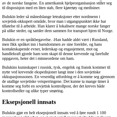
av de norske fangene. En amerikansk hjelpeorganisasjon stiller seg
til disposisjon med en liten stab, flere kjøretøy og medisiner.
Bulukin leder så månedslange leteaksjoner etter nordmenn i
sovjetisk-okkupert område, hvor man i utgangspunktet ikke har
tillatelse til å arbeide. Han klarer å lokalisere mange norske fanger
på ulike steder, og samler dem sammen for transport hjem til Norge.
Bulukin er en språkbegavelse. -Han hadde aldri vært i Russland,
men fikk språket inn i barndommen av sine foreldre, og hans
kontaktskapende evner, lederskap og engasjement, mot og
handlekraft gjorde ham som skapt til denne krevende og farefulle
oppgaven, heter det i minneordene om ham.
Bulukins kunnskaper i russisk, tysk, engelsk og fransk kommer til
nytte ved krevende ekspedisjoner langt inne i den sovjetiske
okkupasjonssonen. En vesentlig utfordring er å komme seg gjennom
de utallige sovjetiske veisperringene. Det kunne ta mange timer å
komme seg forbi en sovjetisk kontrollpost, der det kreves både
kontrollsedler og ulike typer smøring.
Eksepsjonell innsats
Bulukin gjør en helt eksepsjonell innsats ved å føre rundt 1 100