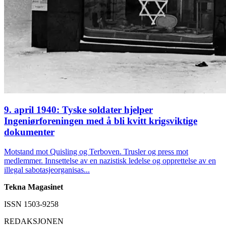
9. april 1940: Tyske soldater hjelper
Ingeniørforeningen med å bli kvitt krigsviktige
dokumenter
Motstand mot Quisling og Terboven. Trusler og press mot
medlemmer. Innsettelse av en nazistisk ledelse og opprettelse av en
illegal sabotasjeorganisas...
Tekna Magasinet
ISSN 1503-9258
REDAKSJONEN