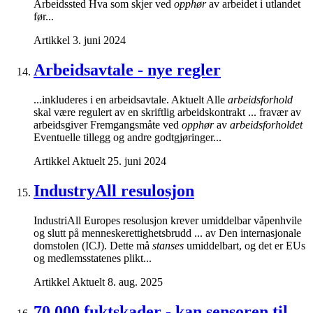
Arbeidssted Hva som skjer ved
opphør
av arbeidet i utlandet
før...
Artikkel
3. juni 2024
Arbeidsavtale - nye regler
...inkluderes i en arbeidsavtale. Aktuelt Alle
arbeidsforhold
skal være regulert av en skriftlig arbeidskontrakt ... fravær av
arbeidsgiver Fremgangsmåte ved
opphør
av
arbeidsforholdet
Eventuelle tillegg og andre godtgjøringer...
Artikkel
Aktuelt
25. juni 2024
IndustryAll resulosjon
IndustriAll Europes resolusjon krever umiddelbar våpenhvile
og slutt på menneskerettighetsbrudd ... av Den internasjonale
domstolen (ICJ). Dette må
stanses
umiddelbart, og det er EUs
og medlemsstatenes plikt...
Artikkel
Aktuelt
8. aug. 2025
70 000 fuktskader - kan sensoren til