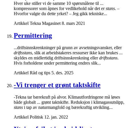
Hver uke stiller vi de samme 10 spørsmålene til ...
kompressorer som åpnes for vedlikehold når det er
stans
. –
Hvorfor valgte du dette yrket? – Jeg gikk tekniske...
Artikkel
Tekna Magasinet
8. mars 2021
Permittering
...driftsinnskrenkninger på grunn av avsetningsvansker, eller
driftsstans
, slik at arbeidstakeres ressurser ikke kan brukes ...
skyldes en midlertidig driftsinnskrenkning eller
driftsstans
.
Hvis forholdene under permittering endres slik...
Artikkel
Råd og tips
5. des. 2025
-Vi trenger et grønt taktskifte
-Tekna tar bærekraft på alvor. Klimautfordringene må løses
både globalt ... grønt taktskifte. Reduksjon i klimagassutslipp,
stans
i tap av naturmangfold og bærekraftig utvikling...
Artikkel
Politisk
12. jan. 2022