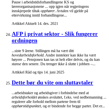
Pause i arbeidstidsforhandlingene KS og
lærerorganisasjonene ... opp igjen når regjeringens
innskjerpede tiltak
opphører
. Avtalen vil gjelde på
ettervirkning inntil forhandlingene...
Artikkel
Aktuelt
14. des. 2021
AFP i privat sektor - Slik fungerer
ordningen
...siste 9 årene. Stillingen må ha vært ditt
hovedarbeidsforhold
. Andre inntekter kan ikke ha vært
høyere ... Pensjonen kan tas ut helt eller delvis, og du kan
stanse
den senere. Du trenger ikke å slutte i jobben –...
Artikkel
Råd og tips
14. juni 2025
Dette bør du vite om sluttavtaler
...arbeidstaker og arbeidsgiver i forbindelse med at
arbeidsforholdet
ønskes avsluttet, f.eks. ved nedbemanning ...
regulerer alle forhold mellom partene frem til
opphørstidspunktet
, og er bindende for begge parter. Det er...