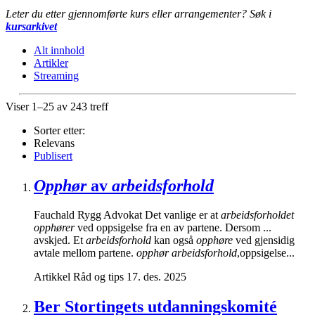
Leter du etter gjennomførte kurs eller arrangementer? Søk i
kursarkivet
Alt innhold
Artikler
Streaming
Viser 1–25 av 243 treff
Sorter etter:
Relevans
Publisert
Opphør
av
arbeidsforhold
Fauchald Rygg Advokat Det vanlige er at
arbeidsforholdet
opphører
ved oppsigelse fra en av partene. Dersom ...
avskjed. Et
arbeidsforhold
kan også
opphøre
ved gjensidig
avtale mellom partene.
opphør arbeidsforhold
,oppsigelse...
Artikkel
Råd og tips
17. des. 2025
Ber Stortingets utdanningskomité