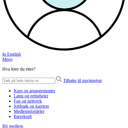
In English
Meny
Hva leter du etter?
Tilbake til navigasjon
Kurs og arrangementer
Lønn og rettigheter
Fag og nettverk
Jobbsøk og karriere
Medlemsfordeler
Bærekraft
Bli medlem