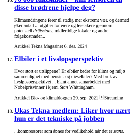
disse brødrene hjelpe deg?
Klimaendringene fører til stadig mer ekstremt vær, og dermed
øker antall ... utgifter for eiere og leietakere gjennom
potensiell
driftsstans
, midlertidige lokaler og andre
følgekostnader...
Artikkel
Tekna Magasinet
6. des. 2024
Elbiler i et livsløpsperspektiv
Hvor stort er utslippene? Er elbiler bedre for klima og miljø
sammenlignet med bensin- og dieselbiler? Med bruk av
livsløpsperspektivet ... blant annet samarbeidet med
Nobelprisvinner i kjemi
Stan
Whittingham.
Artikkel
Bio- og klimabloggen
29. sep. 2021
Streaming
Ukas Tekna-medlem: Liker hvor nært
hun er det tekniske på jobben
...kompressorer som åpnes for vedlikehold når det er
stans
.