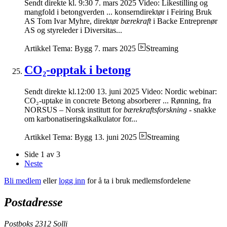
Sendt direkte kl. 9:30 7. mars 2025 Video: Likestilling og
mangfold i betongverden ... konserndirektør i Feiring Bruk
AS Tom Ivar Myhre, direktør
bærekraft
i Backe Entreprenør
AS og styreleder i Diversitas...
Artikkel
Tema: Bygg
7. mars 2025
Streaming
CO₂-opptak i betong
Sendt direkte kl.12:00 13. juni 2025 Video: Nordic webinar:
CO₂-uptake in concrete Betong absorberer ... Rønning, fra
NORSUS – Norsk institutt for
bærekraftsforskning
- snakke
om karbonatiseringskalkulator for...
Artikkel
Tema: Bygg
13. juni 2025
Streaming
Side 1 av 3
Neste
Bli medlem
eller
logg inn
for å ta i bruk medlemsfordelene
Postadresse
Postboks 2312 Solli