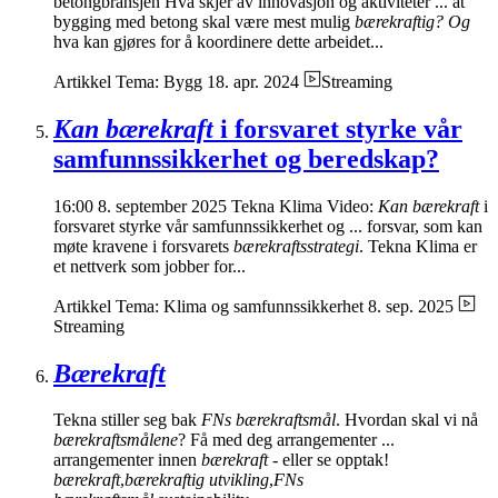
betongbransjen Hva skjer av innovasjon og aktiviteter ... at
bygging med betong skal være mest mulig
bærekraftig? Og
hva kan gjøres for å koordinere dette arbeidet...
Artikkel
Tema: Bygg
18. apr. 2024
Streaming
Kan bærekraft
i forsvaret styrke vår
samfunnssikkerhet og beredskap?
16:00 8. september 2025 Tekna Klima Video:
Kan bærekraft
i
forsvaret styrke vår samfunnssikkerhet og ... forsvar, som kan
møte kravene i forsvarets
bærekraftsstrategi
. Tekna Klima er
et nettverk som jobber for...
Artikkel
Tema: Klima og samfunnssikkerhet
8. sep. 2025
Streaming
Bærekraft
Tekna stiller seg bak
FNs bærekraftsmål
. Hvordan skal vi nå
bærekraftsmålene
? Få med deg arrangementer ...
arrangementer innen
bærekraft -
eller se opptak!
bærekraft
,
bærekraftig utvikling
,
FNs