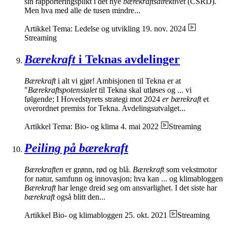
sin rapporteringsplikt i det nye
bærekraftsdirektivet
(CSRD).
Men hva med alle de tusen mindre...
Artikkel
Tema: Ledelse og utvikling
19. nov. 2024
Streaming
Bærekraft
i Teknas avdelinger
Bærekraft
i alt vi gjør! Ambisjonen til Tekna er at
"
Bærekraftspotensialet
til Tekna skal utløses og ... vi
følgende; I Hovedstyrets strategi mot 2024
er bærekraft
et
overordnet premiss for Tekna. Avdelingsutvalget...
Artikkel
Tema: Bio- og klima
4. mai 2022
Streaming
Peiling på bærekraft
Bærekraften
er grønn, rød og blå.
Bærekraft
som vekstmotor
for natur, samfunn og innovasjon; hva kan ... og klimabloggen
Bærekraft
har lenge dreid seg om ansvarlighet. I det siste har
bærekraft
også blitt den...
Artikkel
Bio- og klimabloggen
25. okt. 2021
Streaming