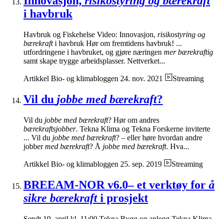
Innovasjon,
risikostyring og bærekraft
i havbruk
Havbruk og Fiskehelse Video: Innovasjon,
risikostyring og
bærekraft
i havbruk Hør om fremtidens havbruk! ...
utfordringene i havbruket, og gjøre næringen
mer bærekraftig
samt skape trygge arbeidsplasser. Nettverket...
Artikkel
Bio- og klimabloggen
24. nov. 2021
Streaming
Vil du
jobbe med bærekraft
?
Vil du
jobbe med bærekraft
? Hør om andres
bærekraftsjobber
. Tekna Klima og Tekna Forskerne inviterte
... Vil du
jobbe med bærekraft
? – eller høre hvordan andre
jobber
med bærekraft
? Å
jobbe med bærekraft
. Hva...
Artikkel
Bio- og klimabloggen
25. sep. 2019
Streaming
BREEAM-NOR v6.0– et verktøy for
å
sikre bærekraft
i prosjekt
Sendt 19. april kl. 11:00 Tekna Bygg og anlegg Tekna Klima