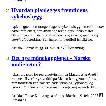
Streaming
Hvordan planlegges fremtidens
sykehusbygg
...planlegger man morgendagens sykehusbygg – med krav
om
bærekraft
, energieffektivitet og teknologisk fleksibilitet ...
utfordringer som demografiske endringer energisparing
og
bærekraft
beredskap Seminaret gir verdifull innsikt for...
Artikkel
Tema: Bygg
30. okt. 2025
Streaming
Det nye månekappløpet - Norske
muligheter?
...kan tilpasses for ressursutvinning på Månen.
Bærekraft
i
rommet: Hvorfor gruvedrift på Månen kan gjennomføres ...
romindustrien kan påvirke både teknologi, økonomi
og
bærekraft
i tiårene som kommer. Kongsberg Agenda 18. -...
Artikkel
Tema: Klima og samfunnssikkerhet
19. feb. 2025
Streaming