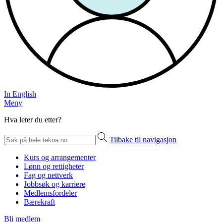
In English
Meny
Hva leter du etter?
Tilbake til navigasjon
Kurs og arrangementer
Lønn og rettigheter
Fag og nettverk
Jobbsøk og karriere
Medlemsfordeler
Bærekraft
Bli medlem