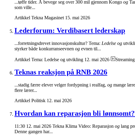
...tøffe tider. Å bevege seg over 300 mil gjennom Kongo
og
Tan
som ville...
Artikkel
Tekna Magasinet
15. mai 2026
Lederforum: Verdibasert lederskap
...forretningsdrevet innovasjonskultur? Tema:
Ledelse og
utvikl
styrker både konkurranseevnen
og
evnen til...
Artikkel
Tema: Ledelse og utvikling
12. mai 2026
Streaming
Teknas reaksjon på RNB 2026
...stadig færre elever velger fordypning i realfag,
og
mange lærer
flere lærer...
Artikkel
Politisk
12. mai 2026
Hvordan kan reparasjon bli lønnsomt?
11:30 12. mai 2026 Tekna Klima Video: Reparasjon
og
lang pr
Denne gangen har...