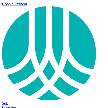
Hopp til innhold
Søk
Logg inn