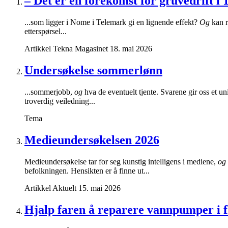
– Det er en forekomst for gruvedrift i 
...som ligger i Nome i Telemark gi en lignende effekt?
Og
kan r
etterspørsel...
Artikkel
Tekna Magasinet
18. mai 2026
Undersøkelse sommerlønn
...sommerjobb,
og
hva de eventuelt tjente. Svarene gir oss et un
troverdig veiledning...
Tema
Medieundersøkelsen 2026
Medieundersøkelse tar for seg kunstig intelligens i mediene,
og
befolkningen. Hensikten er å finne ut...
Artikkel
Aktuelt
15. mai 2026
Hjalp faren å reparere vannpumper i f