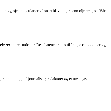
Litium
og
sjeldne jordarter vil snart bli viktigere enn olje
og
gass. Vår
selv
og
andre studenter. Resultatene brukes til å: lage en oppdatert
og
nn, i tillegg til journalister, redaktører
og
et utvalg av