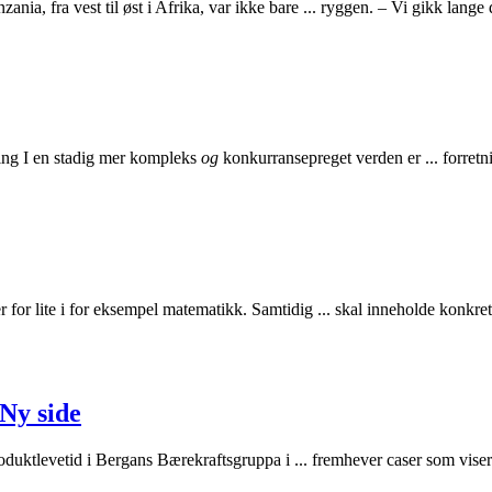
zania, fra vest til øst i Afrika, var ikke bare ... ryggen. – Vi gikk lange
ing I en stadig mer kompleks
og
konkurransepreget verden er ... forretn
 for lite i for eksempel matematikk. Samtidig ... skal inneholde konkre
Ny side
oduktlevetid i Bergans Bærekraftsgruppa i ... fremhever caser som vise