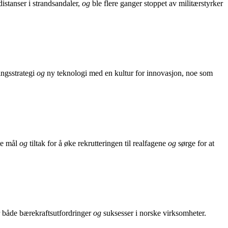
 distanser i strandsandaler,
og
ble flere ganger stoppet av militærstyrker
ingsstrategi
og
ny teknologi med en kultur for innovasjon, noe som
te mål
og
tiltak for å øke rekrutteringen til realfagene
og
sørge for at
r både bærekraftsutfordringer
og
suksesser i norske virksomheter.