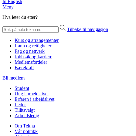
In English
Meny
Hva leter du etter?
Tilbake til navigasjon
Kurs og arrangementer
Lønn og rettigheter
Fag og nettverk
Jobbsøk og karriere
Medlemsfordeler
Bærekraft
Bli medlem
Student
Ung i arbeidslivet
Erfaren i arbeidslivet
Leder
Tillitsvalgt
Arbeidsledig
Om Tekna
Vår politikk