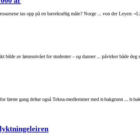
1000 år
essursene tas opp på en bærekraftig måte? Norge ... von der Leyen: «
ikt bilde av lønnsnivået for studenter –
og
danner ... påvirker både deg 
for første gang deltar også Tekna-medlemmer med it-bakgrunn ... it-bakgru
lyktningeleiren