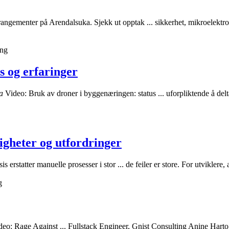
rangementer på Arendalsuka. Sjekk ut opptak ... sikkerhet, mikroelektr
ing
s og erfaringer
a
Video: Bruk av droner i byggenæringen: status ... uforpliktende å de
ligheter og utfordringer
is erstatter manuelle prosesser i stor ... de feiler er store. For utviklere,
g
ideo: Rage Against ... Fullstack Engineer, Gnist Consulting Anine Hart