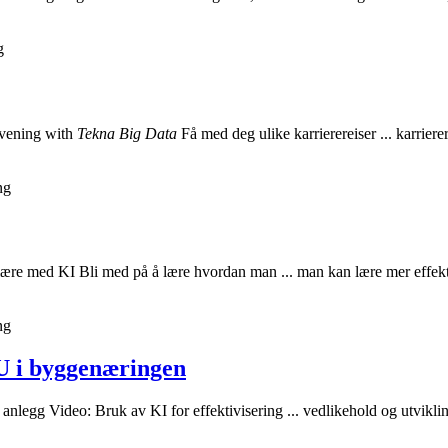
g
evening with
Tekna Big Data
Få med deg ulike karrierereiser ... karrier
ng
ære med KI Bli med på å lære hvordan man ... man kan lære mer effek
ng
VU i byggenæringen
nlegg Video: Bruk av KI for effektivisering ... vedlikehold og utvikl