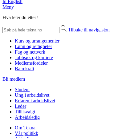
In English
Meny
Hva leter du etter?
Tilbake til navigasjon
Kurs og arrangementer
Lønn og rettigheter
Fag og nettverk
Jobbsøk og karriere
Medlemsfordeler
Bærekraft
Bli medlem
Student
Ung i arbeidslivet
Erfaren i arbeidslivet
Leder
Tillitsvalgt
Arbeidsledig
Om Tekna
Vår politikk