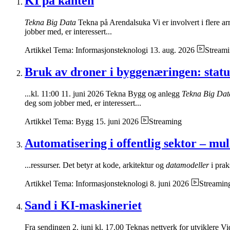
KI på kanten
Tekna Big Data
Tekna på Arendalsuka Vi er involvert i flere ar
jobber med, er interessert...
Artikkel
Tema: Informasjonsteknologi
13. aug. 2026
Stream
Bruk av droner i byggenæringen: statu
...kl. 11:00 11. juni 2026 Tekna Bygg og anlegg
Tekna Big Dat
deg som jobber med, er interessert...
Artikkel
Tema: Bygg
15. juni 2026
Streaming
Automatisering i offentlig sektor – mu
...ressurser. Det betyr at kode, arkitektur og
datamodeller
i praks
Artikkel
Tema: Informasjonsteknologi
8. juni 2026
Streamin
Sand i KI-maskineriet
Fra sendingen 2. juni kl. 17.00 Teknas nettverk for utviklere V