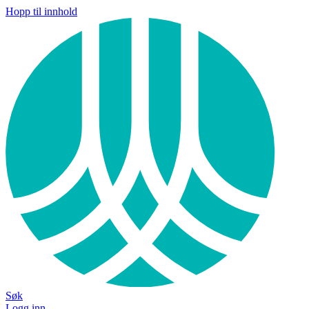
Hopp til innhold
Søk
Logg inn