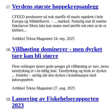
Verdens største hoppekrepsanlegg
CFEED produserer nå nok startfôr til marin oppdrett i hele
Europa og Middelhavet. – ... marked. Naturlig mat til marine
fiskelarver Mens
laks
kan mates med tørrfôr rett etter at de er
klekket...
Artikkel
Tekna Magasinet
24. sep. 2025
Villhøsting dominerer - men dyrket
tare kan bli større
Flere selskaper tjener gode penger på villhøsting av tare, mens
taredyrking er i en tidlig fase. Taredyrking og bruk av dyrket
... fordeler – særlig når den dyrkes i kombinasjon med
lakseoppdrett
.
Artikkel
Tekna Magasinet
27. aug. 2025
Lansering av Fiskehelserapporten
2023