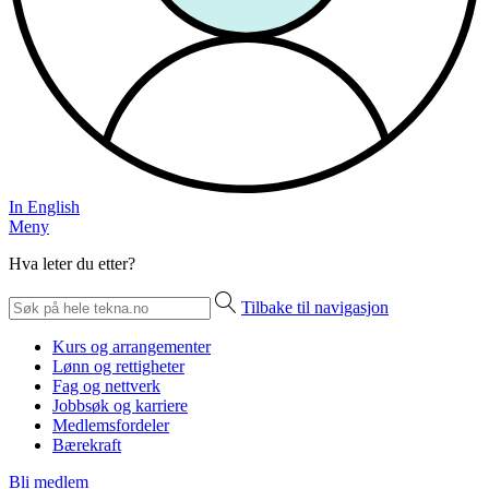
In English
Meny
Hva leter du etter?
Tilbake til navigasjon
Kurs og arrangementer
Lønn og rettigheter
Fag og nettverk
Jobbsøk og karriere
Medlemsfordeler
Bærekraft
Bli medlem