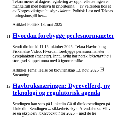
Tekna mener at dagens regulering av oppdrettsnæringen er
mangelfull med hensyn til prioritering ... av velferden hos et
av Norges viktigste husdyr -
laksen
. Politisk Last ned Teknas
høringsinnspill her:...
Artikkel
Politisk
13. mai 2025
Hvordan forebygge perlesnormaneter
Sendt direkte kl.11 15. oktober 2025. Tekna Havbruk og
Fiskehelse Video: Hvordan forebygge perlesnormaneter ...
dyreplankton (maneter). Inntil nylig har norsk
laksenæring
i
stor grad sluppet unna med å ignorere slike...
Artikkel
Tema: Helse og biovitenskap
13. nov. 2025
Streaming
Havbruksnæringen: Dyrevelferd, ny
teknologi og regulatorisk agenda
Sendingen kan sees på Linkedin Gå til direktesendingen på
Linkedin. Sendingen ... sikkerhets skyld Arendalsuka: Vil vi
se en eksplosiv
laksecocktail
for 2025 – med de tre