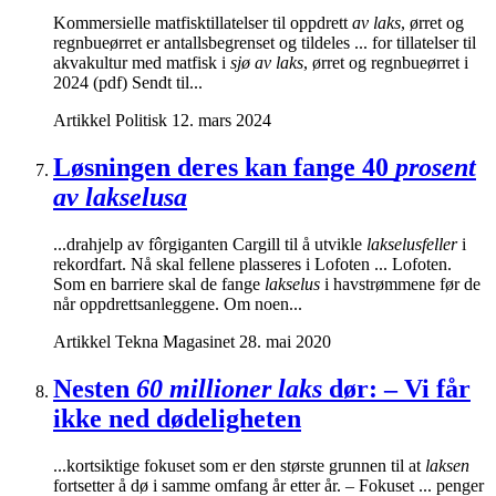
Kommersielle matfisktillatelser til oppdrett
av laks
, ørret og
regnbueørret er antallsbegrenset og tildeles ... for tillatelser til
akvakultur med matfisk i
sjø av laks
, ørret og regnbueørret i
2024 (pdf) Sendt til...
Artikkel
Politisk
12. mars 2024
Løsningen deres kan fange 40
prosent
av lakselusa
...drahjelp av fôrgiganten Cargill til å utvikle
lakselusfeller
i
rekordfart. Nå skal fellene plasseres i Lofoten ... Lofoten.
Som en barriere skal de fange
lakselus
i havstrømmene før de
når oppdrettsanleggene. Om noen...
Artikkel
Tekna Magasinet
28. mai 2020
Nesten
60 millioner laks
dør: – Vi får
ikke ned dødeligheten
...kortsiktige fokuset som er den største grunnen til at
laksen
fortsetter å dø i samme omfang år etter år. – Fokuset ... penger