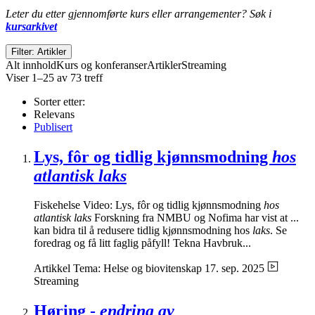
Leter du etter gjennomførte kurs eller arrangementer? Søk i
kursarkivet
Filter: Artikler
Alt innhold
Kurs og konferanser
Artikler
Streaming
Viser 1–25 av 73 treff
Sorter etter:
Relevans
Publisert
Lys, fôr og tidlig kjønnsmodning
hos
atlantisk laks
Fiskehelse Video: Lys, fôr og tidlig kjønnsmodning
hos
atlantisk laks
Forskning fra NMBU og Nofima har vist at ...
kan bidra til å redusere tidlig kjønnsmodning hos
laks
. Se
foredrag og få litt faglig påfyll! Tekna Havbruk...
Artikkel
Tema: Helse og biovitenskap
17. sep. 2025
Streaming
Høring -
endring av