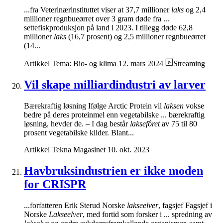
...fra Veterinærinstituttet viser at 37,7 millioner
laks
og 2,4
millioner regnbueørret over 3 gram døde fra ...
settefiskproduksjon på land i 2023. I tillegg døde 62,8
millioner
laks
(16,7 prosent) og 2,5 millioner regnbueørret
(14...
Artikkel
Tema: Bio- og klima
12. mars 2024
Streaming
Vil skape milliardindustri av larver
Bærekraftig løsning Ifølge Arctic Protein vil
laksen
vokse
bedre på deres proteinmel enn vegetabilske ... bærekraftig
løsning, hevder de. – I dag består
laksefôret
av 75 til 80
prosent vegetabilske kilder. Blant...
Artikkel
Tekna Magasinet
10. okt. 2023
Havbruksindustrien er ikke moden
for CRISPR
...forfatteren Erik Sterud Norske
lakseelver
, fagsjef Fagsjef i
Norske
Lakseelver
, med fortid som forsker i ... spredning av