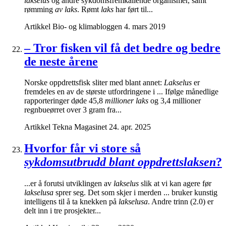
lakselus
og andre sykdomsfremkallende organismer, samt
rømming
av laks
. Rømt
laks
har ført til...
Artikkel
Bio- og klimabloggen
4. mars 2019
– Tror fisken vil få det bedre og bedre
de neste årene
Norske oppdrettsfisk sliter med blant annet:
Lakselus
er
fremdeles en av de største utfordringene i ... Ifølge månedlige
rapporteringer døde 45,8
millioner laks
og 3,4 millioner
regnbueørret over 3 gram fra...
Artikkel
Tekna Magasinet
24. apr. 2025
Hvorfor får vi store så
sykdomsutbrudd blant oppdrettslaksen
?
...er å forutsi utviklingen av
lakselus
slik at vi kan agere før
lakselusa
sprer seg. Det som skjer i merden ... bruker kunstig
intelligens til å ta knekken på
lakselusa
. Andre trinn (2.0) er
delt inn i tre prosjekter...