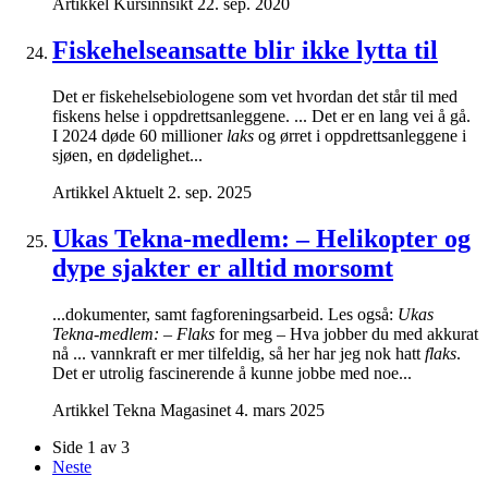
Artikkel
Kursinnsikt
22. sep. 2020
Fiskehelseansatte blir ikke lytta til
Det er fiskehelsebiologene som vet hvordan det står til med
fiskens helse i oppdrettsanleggene. ... Det er en lang vei å gå.
I 2024 døde 60 millioner
laks
og ørret i oppdrettsanleggene i
sjøen, en dødelighet...
Artikkel
Aktuelt
2. sep. 2025
Ukas Tekna-medlem: – Helikopter og
dype sjakter er alltid morsomt
...dokumenter, samt fagforeningsarbeid. Les også:
Ukas
Tekna-medlem: – Flaks
for meg – Hva jobber du med akkurat
nå ... vannkraft er mer tilfeldig, så her har jeg nok hatt
flaks
.
Det er utrolig fascinerende å kunne jobbe med noe...
Artikkel
Tekna Magasinet
4. mars 2025
Side 1 av 3
Neste