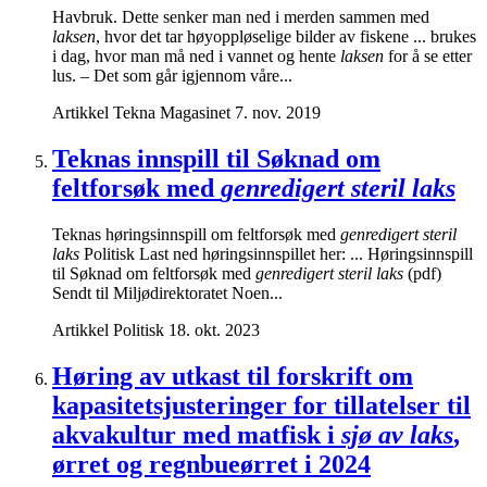
Havbruk. Dette senker man ned i merden sammen med
laksen
, hvor det tar høyoppløselige bilder av fiskene ... brukes
i dag, hvor man må ned i vannet og hente
laksen
for å se etter
lus. – Det som går igjennom våre...
Artikkel
Tekna Magasinet
7. nov. 2019
Teknas innspill til Søknad om
feltforsøk med
genredigert steril laks
Teknas høringsinnspill om feltforsøk med
genredigert steril
laks
Politisk Last ned høringsinnspillet her: ... Høringsinnspill
til Søknad om feltforsøk med
genredigert steril laks
(pdf)
Sendt til Miljødirektoratet Noen...
Artikkel
Politisk
18. okt. 2023
Høring av utkast til forskrift om
kapasitetsjusteringer for tillatelser til
akvakultur med matfisk i
sjø av laks
,
ørret og regnbueørret i 2024