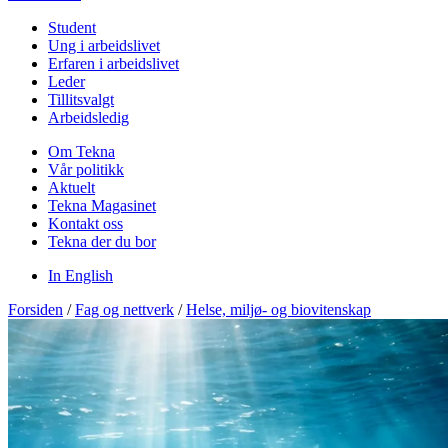
Student
Ung i arbeidslivet
Erfaren i arbeidslivet
Leder
Tillitsvalgt
Arbeidsledig
Om Tekna
Vår politikk
Aktuelt
Tekna Magasinet
Kontakt oss
Tekna der du bor
In English
Forsiden
/
Fag og nettverk
/
Helse, miljø- og biovitenskap