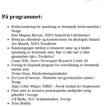
På programmet:
Risikovurdering for spredning av fremmede ferskvannsfisk i
Norge
Kim Magnus Bærum, NINA Naturbruk Lillehammer
Ørekytas utbredelse og konsekvenser for økologisk tilstand
Jon Museth, NINA Trondheim
Balansegangen mellom å restaurere natur og å hindre
spredning av fremmede arter: Bør vi eller bør vi ikke
gjeninnføre laks i Trysilelva?
Gaute Velle, Norce Norwegian Research Centre AS
Forslag til nasjonalt program for overvåkning av fremmede
marine arter
Vivian Husa, Havforskningsinstituttet
En Gyro til besvær - Historien om gyrodactylus salaris i
Norge
Anja Celine Winger, NIBIO - Norsk institutt for bioøkonomi
Flere arter av invasive pontokaspiske amfipoder nylig
påtruffet i Sverige
Ulf Bjelke, SLU Artdatabanken, Sverige
Trine Bekkby