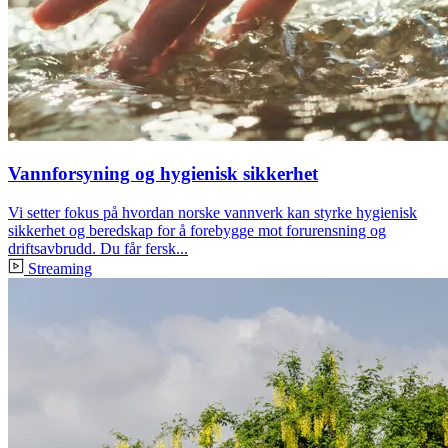
Vannforsyning og hygienisk sikkerhet
Vi setter fokus på hvordan norske vannverk kan styrke hygienisk
sikkerhet og beredskap for å forebygge mot forurensning og
driftsavbrudd. Du får fersk...
Streaming