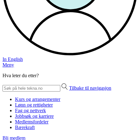
In English
Meny
Hva leter du etter?
Tilbake til navigasjon
Kurs og arrangementer
Lønn og rettigheter
Fag og nettverk
Jobbsøk og karriere
Medlemsfordeler
Bærekraft
Bli medlem