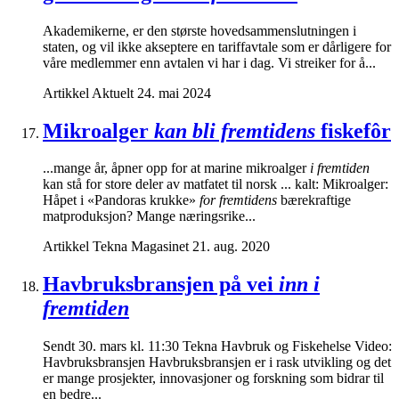
Akademikerne, er den største hovedsammenslutningen i
staten, og vil ikke akseptere en tariffavtale som er dårligere for
våre medlemmer enn avtalen vi har i dag. Vi streiker for å...
Artikkel
Aktuelt
24. mai 2024
Mikroalger
kan bli fremtidens
fiskefôr
...mange år, åpner opp for at marine mikroalger
i fremtiden
kan stå for store deler av matfatet til norsk ... kalt: Mikroalger:
Håpet i «Pandoras krukke»
for fremtidens
bærekraftige
matproduksjon? Mange næringsrike...
Artikkel
Tekna Magasinet
21. aug. 2020
Havbruksbransjen på vei
inn i
fremtiden
Sendt 30. mars kl. 11:30 Tekna Havbruk og Fiskehelse Video:
Havbruksbransjen Havbruksbransjen er i rask utvikling og det
er mange prosjekter, innovasjoner og forskning som bidrar til
en bedre...