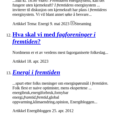
...mai kl. 18.00
Video: Fremtidens
energisystem, kan det
fungere uten kjernekraft?
I fremtidens
energisystem ...
inviterer til diskusjon om kjernekraft har plass
i fremtidens
energisystem. Vi vil blant annet søke å besvare...
Artikkel
Tema: Energi
9. mai 2023
Streaming
Hva skal vi med
fagforeninger i
fremtiden
?
Nordmenn er et av verdens mest fagorganiserte folkeslag...
Artikkel
18. apr. 2023
Energi i fremtiden
...spurt etter folks meninger om energispørsmål
i fremtiden
.
Folk flest er naive optimister, mens ekspertene ...
energibruk,energiforbruk,fornybar
energi,
framtid
,
fremtid
,global
oppvarming,klimaendring,opinion, Energibloggen...
Artikkel
Energibloggen
25. apr. 2012