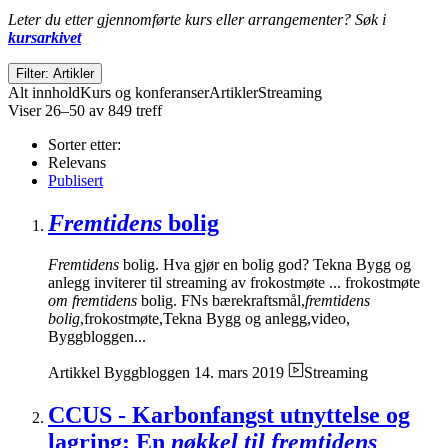
Leter du etter gjennomførte kurs eller arrangementer? Søk i
kursarkivet
Filter: Artikler
Alt innhold
Kurs og konferanser
Artikler
Streaming
Viser 26–50 av 849 treff
Sorter etter:
Relevans
Publisert
Fremtidens
bolig
Fremtidens
bolig. Hva gjør en bolig god? Tekna Bygg og
anlegg inviterer til streaming av frokostmøte ... frokostmøte
om fremtidens
bolig. FNs bærekraftsmål,
fremtidens
bolig
,frokostmøte,Tekna Bygg og anlegg,video,
Byggbloggen...
Artikkel
Byggbloggen
14. mars 2019
Streaming
CCUS - Karbonfangst utnyttelse og
lagring: En
nøkkel til fremtidens