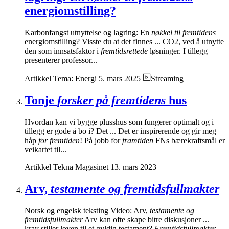
energiomstilling?
Karbonfangst utnyttelse og lagring: En
nøkkel til fremtidens
energiomstilling? Visste du at det finnes ... CO2, ved å utnytte
den som innsatsfaktor i
fremtidsrettede
løsninger. I tillegg
presenterer professor...
Artikkel
Tema: Energi
5. mars 2025
Streaming
Tonje
forsker på fremtidens
hus
Hvordan kan vi bygge plusshus som fungerer optimalt og i
tillegg er gode å bo i? Det ... Det er inspirerende og gir meg
håp
for fremtiden
! På jobb for
framtiden
FNs bærekraftsmål er
veikartet til...
Artikkel
Tekna Magasinet
13. mars 2023
Arv,
testamente og fremtidsfullmakter
Norsk og engelsk teksting Video: Arv,
testamente og
fremtidsfullmakter
Arv kan ofte skape bitre diskusjoner ...
krav stiller loven til et gyldig testament?
Fremtidsfullmakter
–