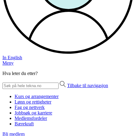
In English
Meny
Hva leter du etter?
Tilbake til navigasjon
Kurs og arrangementer
Lønn og rettigheter
Fag og nettverk
Jobbsøk og karriere
Medlemsfordeler
Bærekraft
Bli medlem