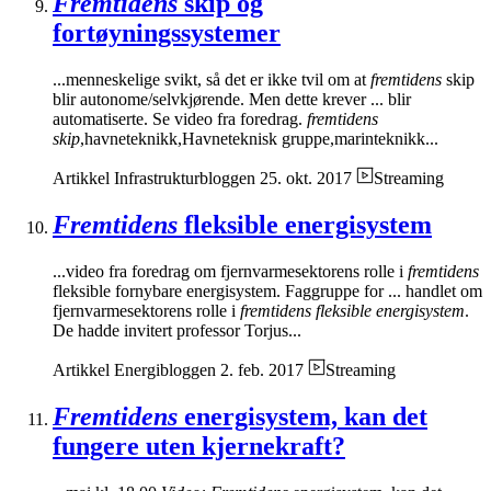
Fremtidens
skip og
fortøyningssystemer
...menneskelige svikt, så det er ikke tvil om at
fremtidens
skip
blir autonome/selvkjørende. Men dette krever ... blir
automatiserte. Se video fra foredrag.
fremtidens
skip
,havneteknikk,Havneteknisk gruppe,marinteknikk...
Artikkel
Infrastrukturbloggen
25. okt. 2017
Streaming
Fremtidens
fleksible energisystem
...video fra foredrag om fjernvarmesektorens rolle i
fremtidens
fleksible fornybare energisystem. Faggruppe for ... handlet om
fjernvarmesektorens rolle i
fremtidens fleksible energisystem
.
De hadde invitert professor Torjus...
Artikkel
Energibloggen
2. feb. 2017
Streaming
Fremtidens
energisystem, kan det
fungere uten kjernekraft?