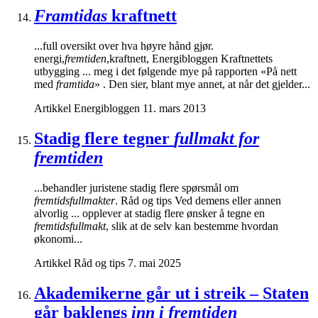
Framtidas
kraftnett
...full oversikt over hva høyre hånd gjør.
energi,
fremtiden
,kraftnett, Energibloggen Kraftnettets
utbygging ... meg i det følgende mye på rapporten «På nett
med
framtida
» . Den sier, blant mye annet, at når det gjelder...
Artikkel
Energibloggen
11. mars 2013
Stadig flere tegner
fullmakt for
fremtiden
...behandler juristene stadig flere spørsmål om
fremtidsfullmakter
. Råd og tips Ved demens eller annen
alvorlig ... opplever at stadig flere ønsker å tegne en
fremtidsfullmakt
, slik at de selv kan bestemme hvordan
økonomi...
Artikkel
Råd og tips
7. mai 2025
Akademikerne går ut i streik – Staten
går baklengs
inn i fremtiden