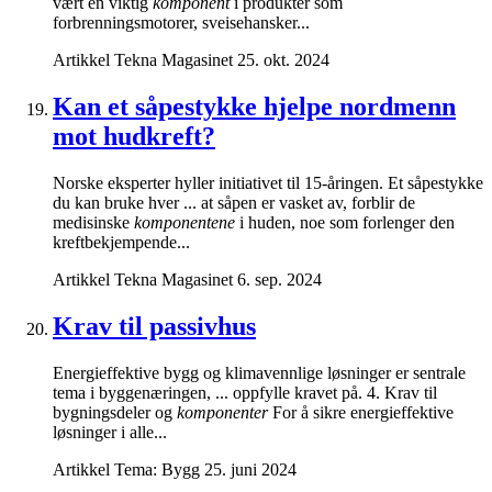
vært en viktig
komponent
i produkter som
forbrenningsmotorer, sveisehansker...
Artikkel
Tekna Magasinet
25. okt. 2024
Kan et såpestykke hjelpe nordmenn
mot hudkreft?
Norske eksperter hyller initiativet til 15-åringen. Et såpestykke
du kan bruke hver ... at såpen er vasket av, forblir de
medisinske
komponentene
i huden, noe som forlenger den
kreftbekjempende...
Artikkel
Tekna Magasinet
6. sep. 2024
Krav til passivhus
Energieffektive bygg og klimavennlige løsninger er sentrale
tema i byggenæringen, ... oppfylle kravet på. 4. Krav til
bygningsdeler og
komponenter
For å sikre energieffektive
løsninger i alle...
Artikkel
Tema: Bygg
25. juni 2024