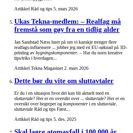
Artikkel
Råd og tips
5. mars 2026
Ukas Tekna-medlem: – Realfag må
fremstå som gøy fra en tidlig alder
Jan Sandstad Næss lurer på om vi kanskje trenger flere
realfags-influensere ... jobber jeg med en EU-søknad på 3D-
printing av
bygningskomponenter
. – Har du noen kreative
tips/triks i hverdagen...
Artikkel
Tekna Magasinet
2. mars 2026
Dette bør du vite om sluttavtaler
Er du i en situasjon hvor det kan bli aktuelt med en
sluttavtale? Her er en oversikt over ... sluttavtale? Her er en
oversikt over begreper og
komponenter
i en sluttavtale.
sluttavtale Råd og tips Først...
Artikkel
Råd og tips
5. des. 2025
Skal lagre atomavfall i 100 000 år