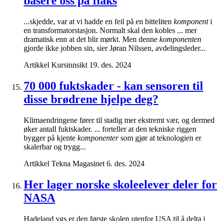
basere oss på flaks
...skjedde, var at vi hadde en feil på en bitteliten
komponent
i
en transformatorstasjon. Normalt skal den kobles ... mer
dramatisk enn at det blir mørkt. Men denne
komponenten
gjorde ikke jobben sin, sier Jøran Nilssen, avdelingsleder...
Artikkel
Kursinnsikt
19. des. 2024
70 000 fuktskader - kan sensoren til
disse brødrene hjelpe deg?
Klimaendringene fører til stadig mer ekstremt vær, og dermed
øker antall fuktskader. ... forteller at den tekniske riggen
bygger på kjente
komponenter
som gjør at teknologien er
skalerbar og trygg...
Artikkel
Tekna Magasinet
6. des. 2024
Her lager norske skoleelever deler for
NASA
Hadeland vgs er den første skolen utenfor USA til å delta i