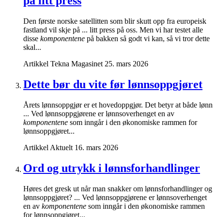
på litt press
Den første norske satellitten som blir skutt opp fra europeisk
fastland vil skje på ... litt press på oss. Men vi har testet alle
disse
komponentene
på bakken så godt vi kan, så vi tror dette
skal...
Artikkel
Tekna Magasinet
25. mars 2026
Dette bør du vite før lønnsoppgjøret
Årets lønnsoppgjør er et hovedoppgjør. Det betyr at både lønn
... Ved lønnsoppgjørene er lønnsoverhenget en av
komponentene
som inngår i den økonomiske rammen for
lønnsoppgjøret...
Artikkel
Aktuelt
16. mars 2026
Ord og utrykk i lønnsforhandlinger
Høres det gresk ut når man snakker om lønnsforhandlinger og
lønnsoppgjøret? ... Ved lønnsoppgjørene er lønnsoverhenget
en av
komponentene
som inngår i den økonomiske rammen
for lønnsoppgjøret...