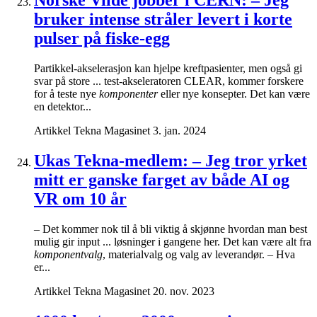
Norske Vilde jobber i CERN: – Jeg
bruker intense stråler levert i korte
pulser på fiske-egg
Partikkel-akselerasjon kan hjelpe kreftpasienter, men også gi
svar på store ... test-akseleratoren CLEAR, kommer forskere
for å teste nye
komponenter
eller nye konsepter. Det kan være
en detektor...
Artikkel
Tekna Magasinet
3. jan. 2024
Ukas Tekna-medlem: – Jeg tror yrket
mitt er ganske farget av både AI og
VR om 10 år
– Det kommer nok til å bli viktig å skjønne hvordan man best
mulig gir input ... løsninger i gangene her. Det kan være alt fra
komponentvalg
, materialvalg og valg av leverandør. – Hva
er...
Artikkel
Tekna Magasinet
20. nov. 2023