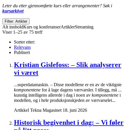
Leter du etter gjennomførte kurs eller arrangementer? Søk i
kursarkivet
Filter: Artikler
Alt innhold
Kurs og konferanser
Artikler
Streaming
Viser 1–25 av 75 treff
Sorter etter:
Relevans
Publisert
Kristian Gislefoss: – Slik analyserer
vi været
...superdatamaskin. – Disse modellene er en av de viktigste
komponentene
for å lage dagens værvarsler. I tillegg, må ...
kunstig intelligens allerede i dag i noen av
komponentene
i
modellen, og i hele produksjonskjeden av værvarselet...
Artikkel
Tekna Magasinet
18. juni 2026
Historisk begivenhet i dag: – Vi føler