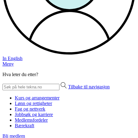
In English
Meny
Hva leter du etter?
Tilbake til navigasjon
Kurs og arrangementer
Lønn og rettigheter
Fag og nettverk
Jobbsøk og karriere
Medlemsfordeler
Bærekraft
Bli medlem