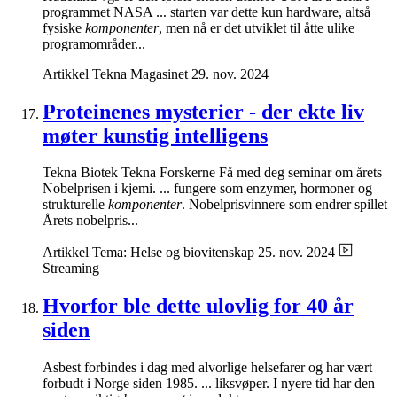
programmet NASA ... starten var dette kun hardware, altså
fysiske
komponenter
, men nå er det utviklet til åtte ulike
programområder...
Artikkel
Tekna Magasinet
29. nov. 2024
Proteinenes mysterier - der ekte liv
møter kunstig intelligens
Tekna Biotek Tekna Forskerne Få med deg seminar om årets
Nobelprisen i kjemi. ... fungere som enzymer, hormoner og
strukturelle
komponenter
. Nobelprisvinnere som endrer spillet
Årets nobelpris...
Artikkel
Tema: Helse og biovitenskap
25. nov. 2024
Streaming
Hvorfor ble dette ulovlig for 40 år
siden
Asbest forbindes i dag med alvorlige helsefarer og har vært
forbudt i Norge siden 1985. ... liksvøper. I nyere tid har den