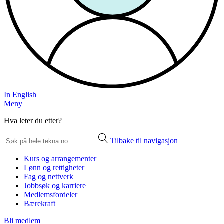
In English
Meny
Hva leter du etter?
Tilbake til navigasjon
Kurs og arrangementer
Lønn og rettigheter
Fag og nettverk
Jobbsøk og karriere
Medlemsfordeler
Bærekraft
Bli medlem