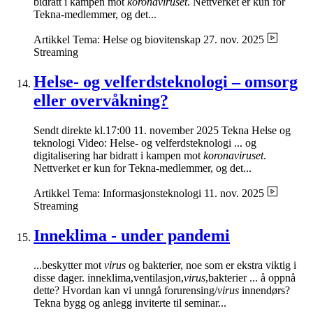
bidratt i kampen mot
koronaviruset
. Nettverket er kun for
Tekna-medlemmer, og det...
Artikkel
Tema: Helse og biovitenskap
27. nov. 2025
Streaming
Helse- og velferdsteknologi – omsorg
eller overvåkning?
Sendt direkte kl.17:00 11. november 2025 Tekna Helse og
teknologi Video: Helse- og velferdsteknologi ... og
digitalisering har bidratt i kampen mot
koronaviruset
.
Nettverket er kun for Tekna-medlemmer, og det...
Artikkel
Tema: Informasjonsteknologi
11. nov. 2025
Streaming
Inneklima - under pandemi
...beskytter mot
virus
og bakterier, noe som er ekstra viktig i
disse dager. inneklima,ventilasjon,
virus
,bakterier ... å oppnå
dette? Hvordan kan vi unngå forurensing/
virus
innendørs?
Tekna bygg og anlegg inviterte til seminar...