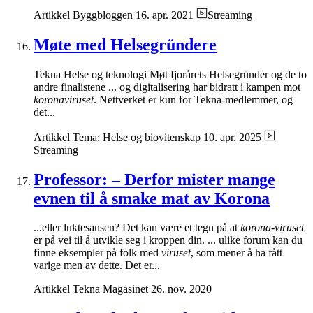
Artikkel
Byggbloggen
16. apr. 2021
Streaming
Møte med Helsegründere
Tekna Helse og teknologi Møt fjorårets Helsegründer og de to
andre finalistene ... og digitalisering har bidratt i kampen mot
koronaviruset
. Nettverket er kun for Tekna-medlemmer, og
det...
Artikkel
Tema: Helse og biovitenskap
10. apr. 2025
Streaming
Professor: – Derfor mister mange
evnen til å smake mat av Korona
...eller luktesansen? Det kan være et tegn på at
korona-viruset
er på vei til å utvikle seg i kroppen din. ... ulike forum kan du
finne eksempler på folk med
viruset
, som mener å ha fått
varige men av dette. Det er...
Artikkel
Tekna Magasinet
26. nov. 2020