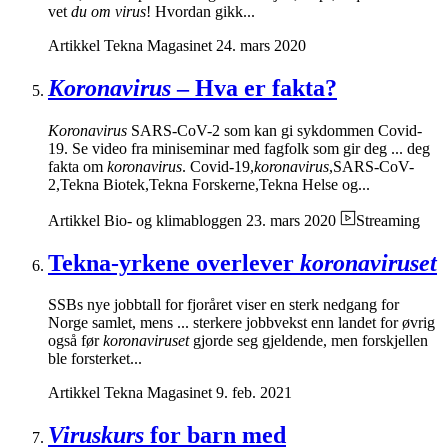
vet
du om virus
! Hvordan gikk...
Artikkel
Tekna Magasinet
24. mars 2020
Koronavirus
– Hva er fakta?
Koronavirus
SARS-CoV-2 som kan gi sykdommen Covid-
19. Se video fra miniseminar med fagfolk som gir deg ... deg
fakta om
koronavirus
. Covid-19,
koronavirus
,SARS-CoV-
2,Tekna Biotek,Tekna Forskerne,Tekna Helse og...
Artikkel
Bio- og klimabloggen
23. mars 2020
Streaming
Tekna-yrkene overlever
koronaviruset
SSBs nye jobbtall for fjoråret viser en sterk nedgang for
Norge samlet, mens ... sterkere jobbvekst enn landet for øvrig
også før
koronaviruset
gjorde seg gjeldende, men forskjellen
ble forsterket...
Artikkel
Tekna Magasinet
9. feb. 2021
Viruskurs
for barn med