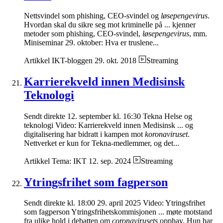
Nettsvindel som phishing, CEO-svindel og
løsepengevirus
.
Hvordan skal du sikre seg mot kriminelle på ... kjenner
metoder som phishing, CEO-svindel,
løsepengevirus
, mm.
Miniseminar 29. oktober: Hva er truslene...
Artikkel
IKT-bloggen
29. okt. 2018
Streaming
Karrierekveld innen Medisinsk
Teknologi
Sendt direkte 12. september kl. 16:30 Tekna Helse og
teknologi Video: Karrierekveld innen Medisinsk ... og
digitalisering har bidratt i kampen mot
koronaviruset
.
Nettverket er kun for Tekna-medlemmer, og det...
Artikkel
Tema: IKT
12. sep. 2024
Streaming
Ytringsfrihet som fagperson
Sendt direkte kl. 18:00 29. april 2025 Video: Ytringsfrihet
som fagperson Ytringsfrihetskommisjonen ... møte motstand
fra ulike hold i debatten om
coronavirusets
opphav. Hun har