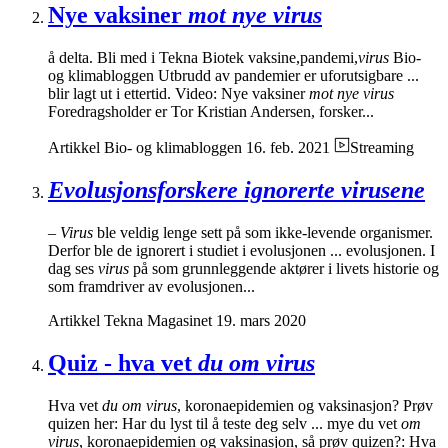
Nye vaksiner
mot nye virus
å delta. Bli med i Tekna Biotek vaksine,pandemi,
virus
Bio-
og klimabloggen Utbrudd av pandemier er uforutsigbare ...
blir lagt ut i ettertid. Video: Nye vaksiner
mot nye virus
Foredragsholder er Tor Kristian Andersen, forsker...
Artikkel
Bio- og klimabloggen
16. feb. 2021
Streaming
Evolusjonsforskere ignorerte virusene
–
Virus
ble veldig lenge sett på som ikke-levende organismer.
Derfor ble de ignorert i studiet i evolusjonen ... evolusjonen. I
dag ses
virus
på som grunnleggende aktører i livets historie og
som framdriver av evolusjonen...
Artikkel
Tekna Magasinet
19. mars 2020
Quiz - hva vet
du om virus
Hva vet
du om virus
, koronaepidemien og vaksinasjon? Prøv
quizen her: Har du lyst til å teste deg selv ... mye du vet
om
virus
, koronaepidemien og vaksinasjon, så prøv quizen?: Hva