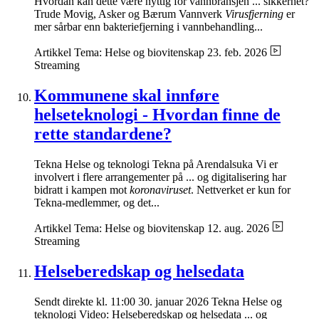
Hvordan kan dette være nyttig for vannbransjen ... sikkerhet?
Trude Movig, Asker og Bærum Vannverk
Virusfjerning
er
mer sårbar enn bakteriefjerning i vannbehandling...
Artikkel
Tema: Helse og biovitenskap
23. feb. 2026
Streaming
Kommunene skal innføre
helseteknologi - Hvordan finne de
rette standardene?
Tekna Helse og teknologi Tekna på Arendalsuka Vi er
involvert i flere arrangementer på ... og digitalisering har
bidratt i kampen mot
koronaviruset
. Nettverket er kun for
Tekna-medlemmer, og det...
Artikkel
Tema: Helse og biovitenskap
12. aug. 2026
Streaming
Helseberedskap og helsedata
Sendt direkte kl. 11:00 30. januar 2026 Tekna Helse og
teknologi Video: Helseberedskap og helsedata ... og