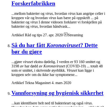
Forskerfabrikken
...mellom bakterier og
virus
, hvordan
virus
kan angripe celler i
kroppen vår og hvordan
virus
kan bære på oppskrift ... på
bakterier og
virus
I denne videoen forklarer vi forskjellen på
bakterier og
virus
, hvordan håndvask...
Artikkel
Råd og tips
27. apr. 2020
Streaming
Så du har fått
Koronaviruset
? Dette
bør du gjøre
...gjøre
viruset
ekstra dødelig. I verden er 93 160 smittet og
3198 av har dødd av
Koronaviruset
(COVID-19) ... totalt 48
som er smittet, i skrivende øyeblikk.
Viruset
kan ligge i
kroppen selv om du ikke har symptomene...
Artikkel
Tekna Magasinet
4. mars 2020
Vannforsyning og hygienisk sikkerhet
...kan identifisere helt ned til bakterieart og også
virus
.