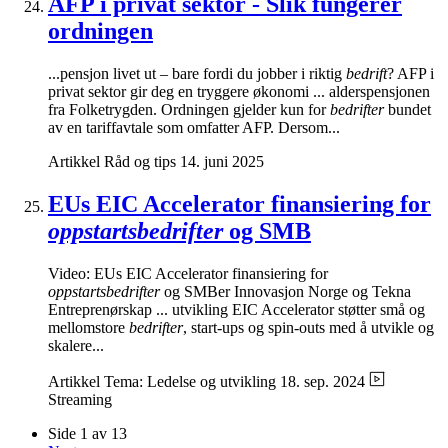
AFP i privat sektor - Slik fungerer
ordningen
...pensjon livet ut – bare fordi du jobber i riktig
bedrift
? AFP i
privat sektor gir deg en tryggere økonomi ... alderspensjonen
fra Folketrygden. Ordningen gjelder kun for
bedrifter
bundet
av en tariffavtale som omfatter AFP. Dersom...
Artikkel
Råd og tips
14. juni 2025
EUs EIC Accelerator finansiering for
oppstartsbedrifter
og SMB
Video: EUs EIC Accelerator finansiering for
oppstartsbedrifter
og SMBer Innovasjon Norge og Tekna
Entreprenørskap ... utvikling EIC Accelerator støtter små og
mellomstore
bedrifter
, start-ups og spin-outs med å utvikle og
skalere...
Artikkel
Tema: Ledelse og utvikling
18. sep. 2024
Streaming
Side 1 av 13