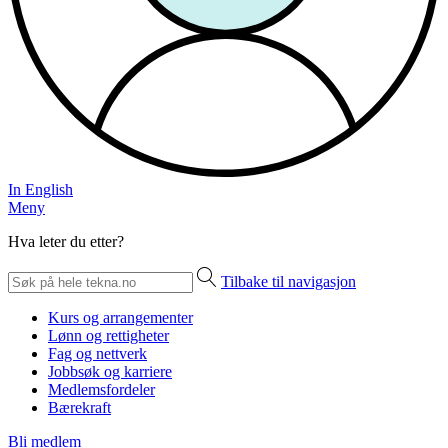
In English
Meny
Hva leter du etter?
Tilbake til navigasjon
Kurs og arrangementer
Lønn og rettigheter
Fag og nettverk
Jobbsøk og karriere
Medlemsfordeler
Bærekraft
Bli medlem