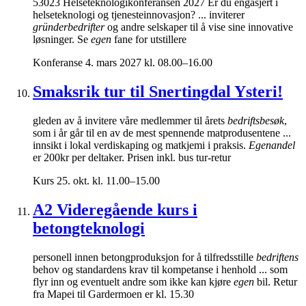
53023 Helseteknologikonferansen 2027 Er du engasjert i
helseteknologi og tjenesteinnovasjon? ... inviterer
gründerbedrifter
og andre selskaper til å vise sine innovative
løsninger. Se
egen
fane for utstillere
Konferanse
4. mars 2027 kl. 08.00–16.00
Smaksrik tur til Snertingdal Ysteri!
gleden av å invitere våre medlemmer til årets
bedriftsbesøk
,
som i år går til en av de mest spennende matprodusentene ...
innsikt i lokal verdiskaping og matkjemi i praksis.
Egenandel
er 200kr per deltaker. Prisen inkl. bus tur-retur
Kurs
25. okt. kl. 11.00–15.00
A2 Videregående kurs i
betongteknologi
personell innen betongproduksjon for å tilfredsstille
bedriftens
behov og standardens krav til kompetanse i henhold ... som
flyr inn og eventuelt andre som ikke kan kjøre
egen
bil. Retur
fra Mapei til Gardermoen er kl. 15.30