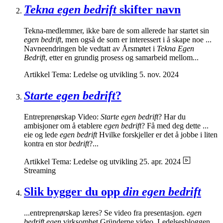
Tekna egen bedrift
skifter navn
Tekna-medlemmer, ikke bare de som allerede har startet sin
egen bedrift
, men også de som er interessert i å skape noe ...
Navneendringen ble vedtatt av Årsmøtet i
Tekna Egen
Bedrift
, etter en grundig prosess og samarbeid mellom...
Artikkel
Tema: Ledelse og utvikling
5. nov. 2024
Starte egen bedrift
?
Entreprenørskap Video:
Starte egen bedrift
? Har du
ambisjoner om å etablere
egen bedrift
? Få med deg dette ...
eie og lede
egen bedrift
Hvilke forskjeller er det å jobbe i liten
kontra en stor
bedrift
?...
Artikkel
Tema: Ledelse og utvikling
25. apr. 2024
Streaming
Slik bygger du opp
din egen bedrift
...entreprenørskap læres? Se video fra presentasjon.
egen
bedrift
,
egen
virksomhet,Gründerne,video, Ledelsesbloggen ...