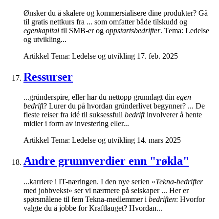
Ønsker du å skalere og kommersialisere dine produkter? Gå
til gratis nettkurs fra ... som omfatter både tilskudd og
egenkapital
til SMB-er og
oppstartsbedrifter
. Tema: Ledelse
og utvikling...
Artikkel
Tema: Ledelse og utvikling
17. feb. 2025
Ressurser
...gründerspire, eller har du nettopp grunnlagt din
egen
bedrift
? Lurer du på hvordan gründerlivet begynner? ... De
fleste reiser fra idé til suksessfull
bedrift
involverer å hente
midler i form av investering eller...
Artikkel
Tema: Ledelse og utvikling
14. mars 2025
Andre grunnverdier enn "røkla"
...karriere i IT-næringen. I den nye serien «
Tekna-bedrifter
med jobbvekst» ser vi nærmere på selskaper ... Her er
spørsmålene til fem Tekna-medlemmer i
bedriften
: Hvorfor
valgte du å jobbe for Kraftlauget? Hvordan...