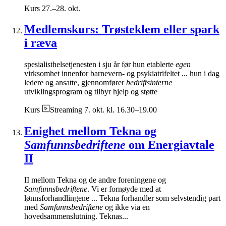
Kurs
27.–28. okt.
Medlemskurs: Trøsteklem eller spark
i ræva
spesialisthelsetjenesten i sju år før hun etablerte
egen
virksomhet innenfor barnevern- og psykiatrifeltet ... hun i dag
ledere og ansatte, gjennomfører
bedriftsinterne
utviklingsprogram og tilbyr hjelp og støtte
Kurs
Streaming
7. okt. kl. 16.30–19.00
Enighet mellom Tekna og
Samfunnsbedriftene
om Energiavtale
II
II mellom Tekna og de andre foreningene og
Samfunnsbedriftene
. Vi er fornøyde med at
lønnsforhandlingene ... Tekna forhandler som selvstendig part
med
Samfunnsbedriftene
og ikke via en
hovedsammenslutning. Teknas...