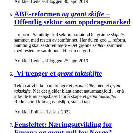
Artikkel
Ledelsesbloggen
30. apr. 2019
ABE-reformen
og grønt skifte
–
Offentlig sektor som oppdragsmarked
...reform. Samtidig skal sektoren møte «Det grønne
skiftet
»
sammen med resten av samfunnet. Har du en god ... reform.
Samtidig skal sektoren møte «Det grønne
skiftet
» sammen
med resten av samfunnet. Har du en god...
Artikkel
Ledelsesbloggen
25. apr. 2019
-Vi trenger et
grønt taktskifte
Tekna at vi ikke bare trenger et
grønt skifte
, men et
grønt
taktskifte
. Når det gjelder blant annet naturmangfold ... er å
arbeide kunnskapsbasert for å skape et
grønt taktskifte
.
Reduksjon i klimagassutslipp, stans i tap...
Artikkel
Politisk
12. jan. 2022
Fensfeltet: Næringsutvikling for
Europa og
grønt
gull for Norge?