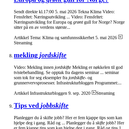
Sendt direkte kl.17:00 5. mai 2026 Tekna Klima Video:
Fensfeltet: Næringsutvikling ... Video: Fensfeltet:
Næringsutvikling for Europa og
grønt
gull for Norge? Norge
sitter på en av verdens største...
Artikkel
Tema: Klima og samfunnssikkerhet
5. mai 2026
Streaming
mekling
jordskifte
Video: Mekling innen
jordskifte
Mekling er nøkkelen til god
tvistebehandling. Se opptak fra dagens seminar ... seminar
som tok for seg eksempler fra
jordskifte-
og
grunnervervsprosesser. Infrastrukturbloggen Programmet:...
Artikkel
Infrastrukturbloggen
9. sep. 2020
Streaming
Tips ved
jobbskifte
Planlegger du å skifte jobb? Her er fem kjappe tips som kan
hjelpe deg i gang. Råd og ... Planlegger du å
skifte
jobb? Her
er fem kjappe tips som kan hjelpe deg i gang. Råd og tips 1.