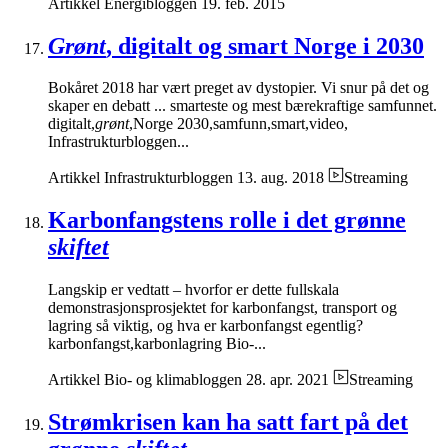
Artikkel
Energibloggen
19. feb. 2015
Grønt
, digitalt og smart Norge i 2030
Bokåret 2018 har vært preget av dystopier. Vi snur på det og
skaper en debatt ... smarteste og mest bærekraftige samfunnet.
digitalt,
grønt
,Norge 2030,samfunn,smart,video,
Infrastrukturbloggen...
Artikkel
Infrastrukturbloggen
13. aug. 2018
Streaming
Karbonfangstens rolle i det grønne
skiftet
Langskip er vedtatt – hvorfor er dette fullskala
demonstrasjonsprosjektet for karbonfangst, transport og
lagring så viktig, og hva er karbonfangst egentlig?
karbonfangst,karbonlagring Bio-...
Artikkel
Bio- og klimabloggen
28. apr. 2021
Streaming
Strømkrisen kan ha satt fart på det