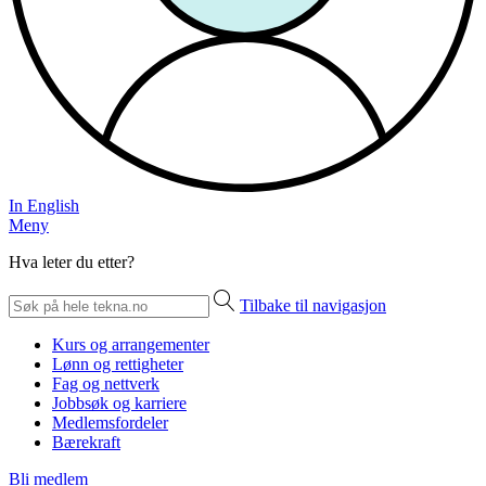
In English
Meny
Hva leter du etter?
Tilbake til navigasjon
Kurs og arrangementer
Lønn og rettigheter
Fag og nettverk
Jobbsøk og karriere
Medlemsfordeler
Bærekraft
Bli medlem