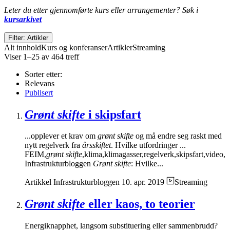
Leter du etter gjennomførte kurs eller arrangementer? Søk i
kursarkivet
Filter: Artikler
Alt innhold
Kurs og konferanser
Artikler
Streaming
Viser 1–25 av 464 treff
Sorter etter:
Relevans
Publisert
Grønt skifte
i skipsfart
...opplever et krav om
grønt skifte
og må endre seg raskt med
nytt regelverk fra
årsskiftet
. Hvilke utfordringer ...
FEIM,
grønt skifte
,klima,klimagasser,regelverk,skipsfart,video,
Infrastrukturbloggen
Grønt skifte
: Hvilke...
Artikkel
Infrastrukturbloggen
10. apr. 2019
Streaming
Grønt skifte
eller kaos, to teorier
Energiknapphet, langsom substituering eller sammenbrudd?