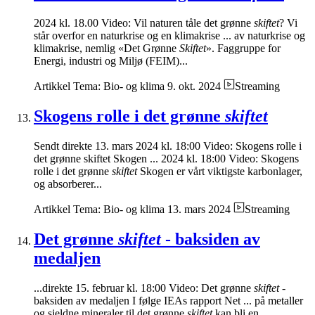
2024 kl. 18.00 Video: Vil naturen tåle det grønne
skiftet
? Vi
står overfor en naturkrise og en klimakrise ... av naturkrise og
klimakrise, nemlig «Det Grønne
Skiftet
». Faggruppe for
Energi, industri og Miljø (FEIM)...
Artikkel
Tema: Bio- og klima
9. okt. 2024
Streaming
Skogens rolle i det grønne
skiftet
Sendt direkte 13. mars 2024 kl. 18:00 Video: Skogens rolle i
det grønne skiftet Skogen ... 2024 kl. 18:00 Video: Skogens
rolle i det grønne
skiftet
Skogen er vårt viktigste karbonlager,
og absorberer...
Artikkel
Tema: Bio- og klima
13. mars 2024
Streaming
Det grønne
skiftet
- baksiden av
medaljen
...direkte 15. februar kl. 18:00 Video: Det grønne
skiftet
-
baksiden av medaljen I følge IEAs rapport Net ... på metaller
og sjeldne mineraler til det grønne
skiftet
kan bli en