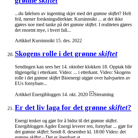
grønne
skiftet
...du følelsen av ingenting skjer med det grønne
skiftet
? Helt
feil, mener forskningsdirektør. Kursinnsikt ... at det ikke
gjøres noe med tanke på det grønne
skiftet
. I realiteten gjøres
det enormt mye, i hvert fall...
Artikkel
Kursinnsikt
15. des. 2022
Skogens rolle i det grønne
skiftet
Sendingen kan sees her 14. oktober klokken 18. Opptak blir
tilgjengelig i etterkant. Video: ... i etterkant. Video: Skogens
rolle i det grønne
skiftet
Bioenergi utgjør over halvparten av
EUs fornybare...
Artikkel
Energibloggen
14. okt. 2020
Streaming
Er det liv laga for det grønne
skiftet
?
Energi tenker og gjør for å bidra til det grønne
skiftet
.
Energibloggen Agder Energi leverer ren, fornybar ... gjør for
det grønne
skiftet
: Sendt 8. desember kl. 18:00 Video: det
grønne
skiftet
– Det er åpenbart at...