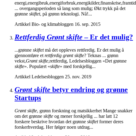
energi,energibruk,energiforbruk,energikilder,finanskrise,framti
... overgangsperioden så lang som mulig; Økt trykk på det
grønne
skiftet
, på grønn teknologi. Nå!...
Artikkel
Bio- og klimabloggen
16. sep. 2015
Rettferdig Grønt skifte
– Er det mulig?
...grønne
skiftet
må det oppleves rettferdig. Er det mulig å
gjennomføre et
rettferdig grønt skifte
? Teknas ... grønn
vekst,
Grønt skifte
,rettferdig, Ledelsesbloggen «Det grønne
skifte
». Populært «
skifte
» med forskjellig...
Artikkel
Ledelsesbloggen
25. nov. 2019
Grønt skifte
betyr endring og grønne
Startups
Grønt skifte
, grønn forskning og matsikkerhet Mange snakker
om det grønne
skifte
og mener forskjellig ... har latt 12
forskere beskrive hvordan det grønne
skiftet
former deres
forskerhverdag. Her følger noen utdrag...