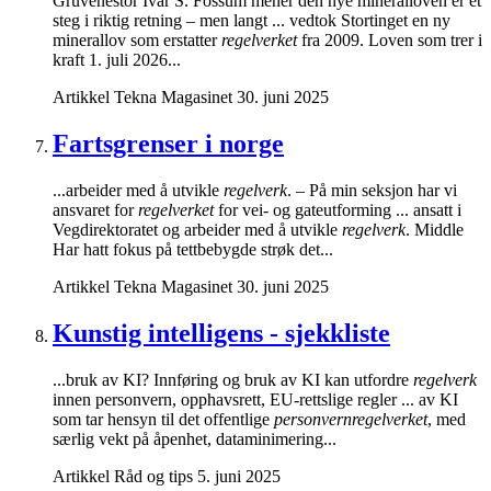
Gruvenestor Ivar S. Fossum mener den nye mineralloven er et
steg i riktig retning – men langt ... vedtok Stortinget en ny
minerallov som erstatter
regelverket
fra 2009. Loven som trer i
kraft 1. juli 2026...
Artikkel
Tekna Magasinet
30. juni 2025
Fartsgrenser i norge
...arbeider med å utvikle
regelverk
. – På min seksjon har vi
ansvaret for
regelverket
for vei- og gateutforming ... ansatt i
Vegdirektoratet og arbeider med å utvikle
regelverk
. Middle
Har hatt fokus på tettbebygde strøk det...
Artikkel
Tekna Magasinet
30. juni 2025
Kunstig intelligens - sjekkliste
...bruk av KI? Innføring og bruk av KI kan utfordre
regelverk
innen personvern, opphavsrett, EU-rettslige regler ... av KI
som tar hensyn til det offentlige
personvernregelverket
, med
særlig vekt på åpenhet, dataminimering...
Artikkel
Råd og tips
5. juni 2025