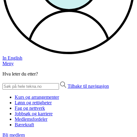
In English
Meny
Hva leter du etter?
Tilbake til navigasjon
Kurs og arrangementer
Lønn og rettigheter
Fag og nettverk
Jobbsøk og karriere
Medlemsfordeler
Bærekraft
Bli medlem