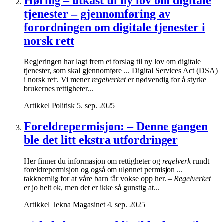
Høring – utkast til ny lov om digitale
tjenester – gjennomføring av
forordningen om digitale tjenester i
norsk rett
Regjeringen har lagt frem et forslag til ny lov om digitale
tjenester, som skal gjennomføre ... Digital Services Act (DSA)
i norsk rett. Vi mener
regelverket
er nødvendig for å styrke
brukernes rettigheter...
Artikkel
Politisk
5. sep. 2025
Foreldrepermisjon: – Denne gangen
ble det litt ekstra utfordringer
Her finner du informasjon om rettigheter og
regelverk
rundt
foreldrepermisjon og også om ulønnet permisjon ...
takknemlig for at våre barn får vokse opp her. –
Regelverket
er jo helt ok, men det er ikke så gunstig at...
Artikkel
Tekna Magasinet
4. sep. 2025