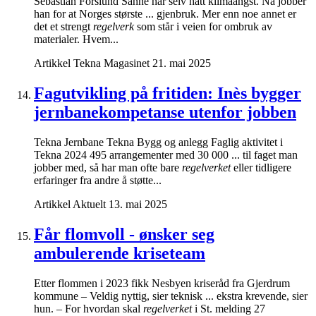
Sebastian Forslund Sanne har selv hatt klimaangst. Nå jobber
han for at Norges største ... gjenbruk. Mer enn noe annet er
det et strengt
regelverk
som står i veien for ombruk av
materialer. Hvem...
Artikkel
Tekna Magasinet
21. mai 2025
Fagutvikling på fritiden: Inès bygger
jernbanekompetanse utenfor jobben
Tekna Jernbane Tekna Bygg og anlegg Faglig aktivitet i
Tekna 2024 495 arrangementer med 30 000 ... til faget man
jobber med, så har man ofte bare
regelverket
eller tidligere
erfaringer fra andre å støtte...
Artikkel
Aktuelt
13. mai 2025
Får flomvoll - ønsker seg
ambulerende kriseteam
Etter flommen i 2023 fikk Nesbyen kriseråd fra Gjerdrum
kommune – Veldig nyttig, sier teknisk ... ekstra krevende, sier
hun. – For hvordan skal
regelverket
i St. melding 27