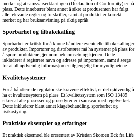
merket og at samsvarserklæringen (Declaration of Conformity) er på
plass. Dette innebærer blant annet å sikre at produsenten har fulgt
alle relevante regler og forskrifter, samt at produktet er korrekt
merket og har bruksanvisning på riktig språk.
Sporbarhet og tilbakekalling
Sporbarhet er kritisk for å kunne håndtere eventuelle tilbakekallinger
av produkter. Importører og distributører må ha systemer på plass for
å spore produktene gjennom hele omsetningskjeden. Dette
inkluderer å registrere navn og adresse på importøren, samt å sørge
for at all nødvendig informasjon er tilgjengelig for myndighetene.
Kvalitetssystemer
For å håndtere de regulatoriske kravene effektivt, er det nødvendig å
ha et kvalitetssystem på plass. Et kvalitetssystem som ISO 13485
sikrer at alle prosesser og prosedyrer er i samsvar med regelverket.
Dette inkluderer blant annet klagebehandling, sporbarhet og
risikostyring.
Praktiske eksempler og erfaringer
Et praktisk eksempel ble presentert av Kristian Skorpen Eck fra Life