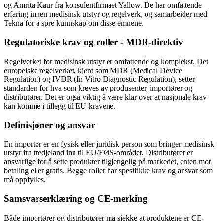
og Amrita Kaur fra konsulentfirmaet Yallow. De har omfattende
erfaring innen medisinsk utstyr og regelverk, og samarbeider med
Tekna for å spre kunnskap om disse emnene.
Regulatoriske krav og roller - MDR-direktiv
Regelverket for medisinsk utstyr er omfattende og komplekst. Det
europeiske regelverket, kjent som MDR (Medical Device
Regulation) og IVDR (In Vitro Diagnostic Regulation), setter
standarden for hva som kreves av produsenter, importører og
distributører. Det er også viktig å være klar over at nasjonale krav
kan komme i tillegg til EU-kravene.
Definisjoner og ansvar
En importør er en fysisk eller juridisk person som bringer medisinsk
utstyr fra tredjeland inn til EU/EØS-området. Distributører er
ansvarlige for å sette produkter tilgjengelig på markedet, enten mot
betaling eller gratis. Begge roller har spesifikke krav og ansvar som
må oppfylles.
Samsvarserklæring og CE-merking
Både importører og distributører må sjekke at produktene er CE-