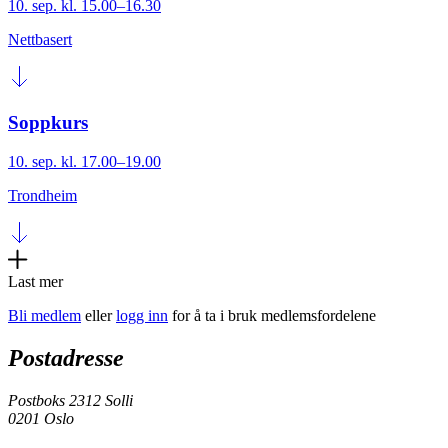
10. sep. kl. 15.00–16.30
Nettbasert
Soppkurs
10. sep. kl. 17.00–19.00
Trondheim
Last mer
Bli medlem
eller
logg inn
for å ta i bruk medlemsfordelene
Postadresse
Postboks 2312 Solli
0201 Oslo