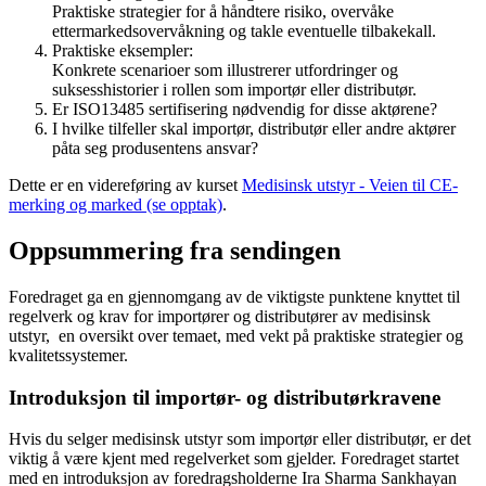
Praktiske strategier for å håndtere risiko, overvåke
ettermarkedsovervåkning og takle eventuelle tilbakekall.
Praktiske eksempler:
Konkrete scenarioer som illustrerer utfordringer og
suksesshistorier i rollen som importør eller distributør.
Er ISO13485 sertifisering nødvendig for disse aktørene?
I hvilke tilfeller skal importør, distributør eller andre aktører
påta seg produsentens ansvar?
Dette er en videreføring av kurset
Medisinsk utstyr - Veien til CE-
merking og marked (se opptak)
.
Oppsummering fra sendingen
Foredraget ga en gjennomgang av de viktigste punktene knyttet til
regelverk og krav for importører og distributører av medisinsk
utstyr, en oversikt over temaet, med vekt på praktiske strategier og
kvalitetssystemer.
Introduksjon til importør- og distributørkravene
Hvis du selger medisinsk utstyr som importør eller distributør, er det
viktig å være kjent med regelverket som gjelder. Foredraget startet
med en introduksjon av foredragsholderne Ira Sharma Sankhayan