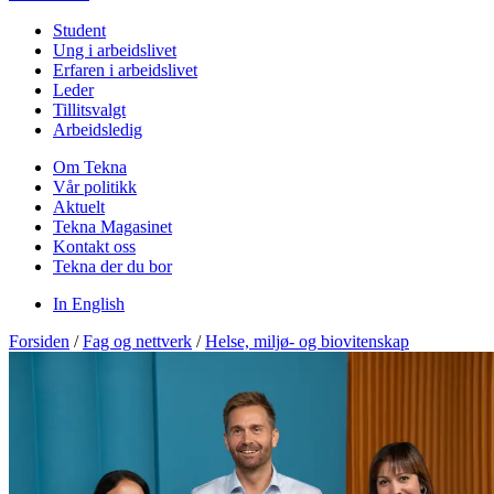
Student
Ung i arbeidslivet
Erfaren i arbeidslivet
Leder
Tillitsvalgt
Arbeidsledig
Om Tekna
Vår politikk
Aktuelt
Tekna Magasinet
Kontakt oss
Tekna der du bor
In English
Forsiden
/
Fag og nettverk
/
Helse, miljø- og biovitenskap