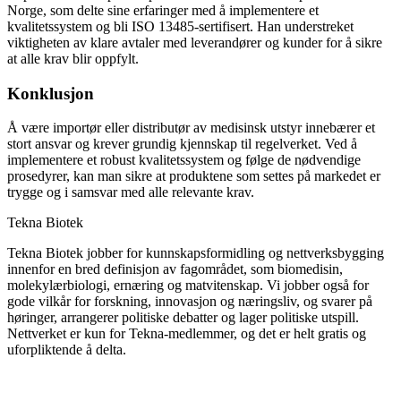
Norge, som delte sine erfaringer med å implementere et
kvalitetssystem og bli ISO 13485-sertifisert. Han understreket
viktigheten av klare avtaler med leverandører og kunder for å sikre
at alle krav blir oppfylt.
Konklusjon
Å være importør eller distributør av medisinsk utstyr innebærer et
stort ansvar og krever grundig kjennskap til regelverket. Ved å
implementere et robust kvalitetssystem og følge de nødvendige
prosedyrer, kan man sikre at produktene som settes på markedet er
trygge og i samsvar med alle relevante krav.
Tekna Biotek
Tekna Biotek jobber for kunnskapsformidling og nettverksbygging
innenfor en bred definisjon av fagområdet, som biomedisin,
molekylærbiologi, ernæring og matvitenskap. Vi jobber også for
gode vilkår for forskning, innovasjon og næringsliv, og svarer på
høringer, arrangerer politiske debatter og lager politiske utspill.
Nettverket er kun for Tekna-medlemmer, og det er helt gratis og
uforpliktende å delta.