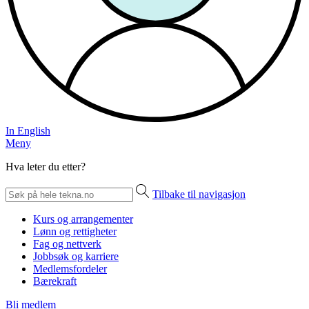
In English
Meny
Hva leter du etter?
Tilbake til navigasjon
Kurs og arrangementer
Lønn og rettigheter
Fag og nettverk
Jobbsøk og karriere
Medlemsfordeler
Bærekraft
Bli medlem