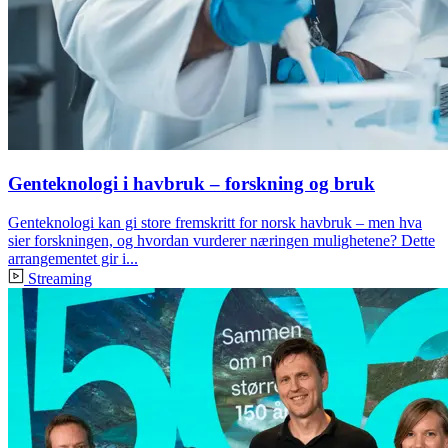
Genteknologi i havbruk – forskning og bruk
Genteknologi kan gi store fremskritt for norsk havbruk – men hva
sier forskningen, og hvordan vurderer næringen mulighetene? Dette
arrangementet gir i...
Streaming