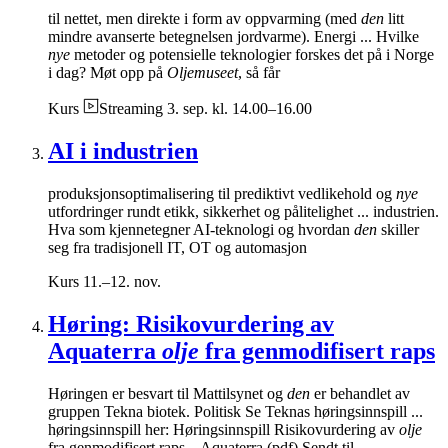
til nettet, men direkte i form av oppvarming (med
den
litt
mindre avanserte betegnelsen jordvarme). Energi ... Hvilke
nye
metoder og potensielle teknologier forskes det på i Norge
i dag? Møt opp på
Oljemuseet
, så får
Kurs
Streaming
3. sep. kl. 14.00–16.00
AI i industrien
produksjonsoptimalisering til prediktivt vedlikehold og
nye
utfordringer rundt etikk, sikkerhet og pålitelighet ... industrien.
Hva som kjennetegner AI-teknologi og hvordan
den
skiller
seg fra tradisjonell IT, OT og automasjon
Kurs
11.–12. nov.
Høring: Risikovurdering av
Aquaterra
olje
fra genmodifisert raps
Høringen er besvart til Mattilsynet og
den
er behandlet av
gruppen Tekna biotek. Politisk Se Teknas høringsinnspill ...
høringsinnspill her: Høringsinnspill Risikovurdering av
olje
fra genmodifisert raps – Aquaterra (pdf) Sendt til...