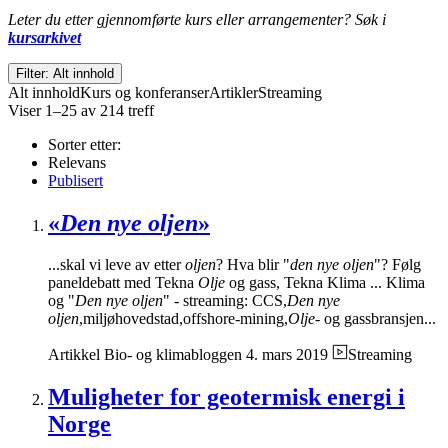
Leter du etter gjennomførte kurs eller arrangementer? Søk i
kursarkivet
Filter: Alt innhold
Alt innhold
Kurs og konferanser
Artikler
Streaming
Viser 1–25 av 214 treff
Sorter etter:
Relevans
Publisert
«
Den nye oljen
»
...skal vi leve av etter
oljen
? Hva blir "
den nye oljen
"? Følg
paneldebatt med Tekna
Olje
og gass, Tekna Klima ... Klima
og "
Den nye oljen
" - streaming: CCS,
Den nye
oljen
,miljøhovedstad,offshore-mining,
Olje-
og gassbransjen...
Artikkel
Bio- og klimabloggen
4. mars 2019
Streaming
Muligheter for geotermisk energi i
Norge