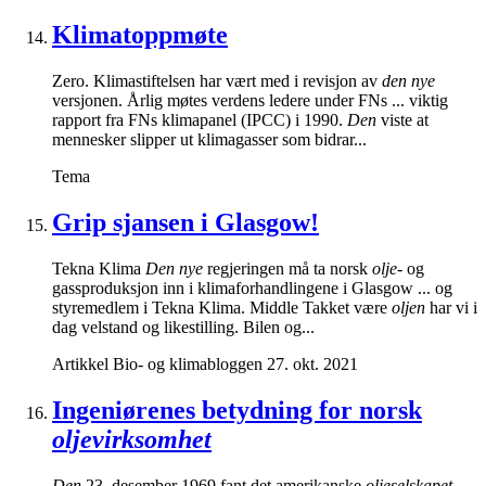
Klimatoppmøte
Zero. Klimastiftelsen har vært med i revisjon av
den nye
versjonen. Årlig møtes verdens ledere under FNs ... viktig
rapport fra FNs klimapanel (IPCC) i 1990.
Den
viste at
mennesker slipper ut klimagasser som bidrar...
Tema
Grip sjansen i Glasgow!
Tekna Klima
Den nye
regjeringen må ta norsk
olje-
og
gassproduksjon inn i klimaforhandlingene i Glasgow ... og
styremedlem i Tekna Klima. Middle Takket være
oljen
har vi i
dag velstand og likestilling. Bilen og...
Artikkel
Bio- og klimabloggen
27. okt. 2021
Ingeniørenes betydning for norsk
oljevirksomhet
Den
23. desember 1969 fant det amerikanske
oljeselskapet