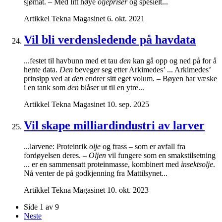
sjømat. – Med litt høye
oljepriser
og spesielt...
Artikkel
Tekna Magasinet
6. okt. 2021
Vil bli verdensledende på havdata
...festet til havbunn med et tau
den
kan gå opp og ned på for å
hente data.
Den
beveger seg etter Arkimedes’ ... Arkimedes’
prinsipp ved at
den
endrer sitt eget volum. – Bøyen har væske
i en tank som
den
blåser ut til en ytre...
Artikkel
Tekna Magasinet
10. sep. 2025
Vil skape milliardindustri av larver
...larvene: Proteinrik
olje
og frass – som er avfall fra
fordøyelsen deres. –
Oljen
vil fungere som en smakstilsetning
... er en sammensatt proteinmasse, kombinert med
insektsolje
.
Nå venter de på godkjenning fra Mattilsynet...
Artikkel
Tekna Magasinet
10. okt. 2023
Side 1 av 9
Neste