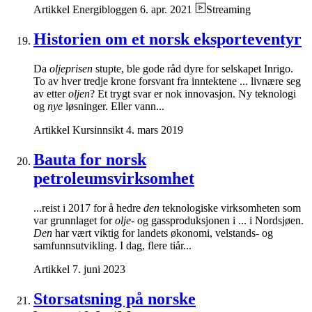
Artikkel
Energibloggen
6. apr. 2021
Streaming
Historien om et norsk eksporteventyr
Da
oljeprisen
stupte, ble gode råd dyre for selskapet Inrigo.
To av hver tredje krone forsvant fra inntektene ... livnære seg
av etter
oljen
? Et trygt svar er nok innovasjon. Ny teknologi
og
nye
løsninger. Eller vann...
Artikkel
Kursinnsikt
4. mars 2019
Bauta for norsk
petroleumsvirksomhet
...reist i 2017 for å hedre
den
teknologiske virksomheten som
var grunnlaget for
olje-
og gassproduksjonen i ... i Nordsjøen.
Den
har vært viktig for landets økonomi, velstands- og
samfunnsutvikling. I dag, flere tiår...
Artikkel
7. juni 2023
Storsatsning på norske