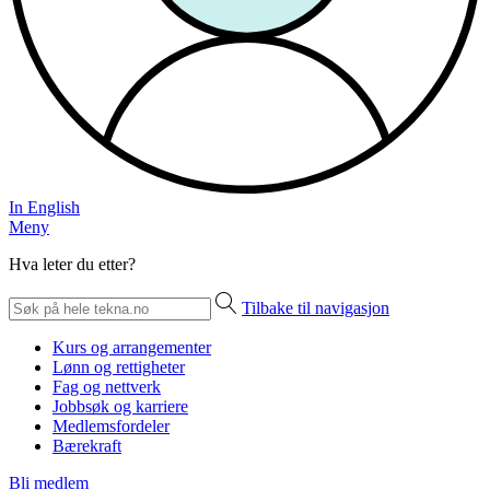
In English
Meny
Hva leter du etter?
Tilbake til navigasjon
Kurs og arrangementer
Lønn og rettigheter
Fag og nettverk
Jobbsøk og karriere
Medlemsfordeler
Bærekraft
Bli medlem