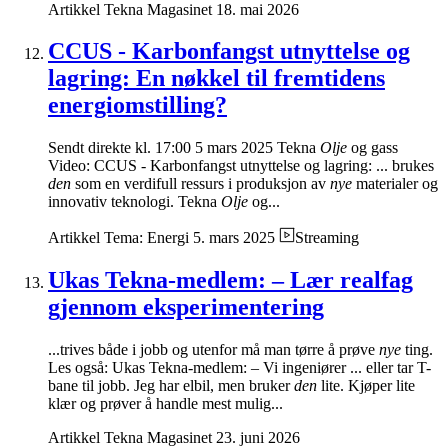
Artikkel
Tekna Magasinet
18. mai 2026
CCUS - Karbonfangst utnyttelse og
lagring: En nøkkel til fremtidens
energiomstilling?
Sendt direkte kl. 17:00 5 mars 2025 Tekna
Olje
og gass
Video: CCUS - Karbonfangst utnyttelse og lagring: ... brukes
den
som en verdifull ressurs i produksjon av
nye
materialer og
innovativ teknologi. Tekna
Olje
og...
Artikkel
Tema: Energi
5. mars 2025
Streaming
Ukas Tekna-medlem: – Lær realfag
gjennom eksperimentering
...trives både i jobb og utenfor må man tørre å prøve
nye
ting.
Les også: Ukas Tekna-medlem: – Vi ingeniører ... eller tar T-
bane til jobb. Jeg har elbil, men bruker
den
lite. Kjøper lite
klær og prøver å handle mest mulig...
Artikkel
Tekna Magasinet
23. juni 2026