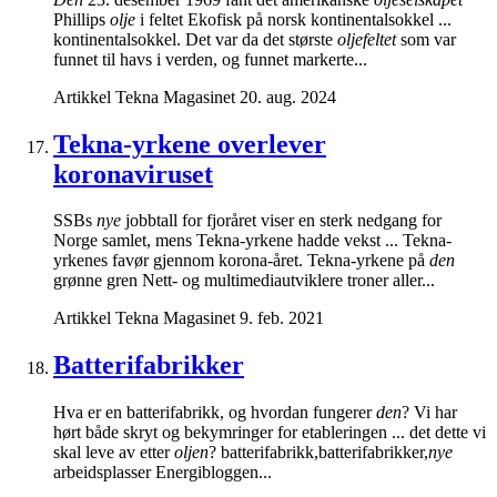
Phillips
olje
i feltet Ekofisk på norsk kontinentalsokkel ...
kontinentalsokkel. Det var da det største
oljefeltet
som var
funnet til havs i verden, og funnet markerte...
Artikkel
Tekna Magasinet
20. aug. 2024
Tekna-yrkene overlever
koronaviruset
SSBs
nye
jobbtall for fjoråret viser en sterk nedgang for
Norge samlet, mens Tekna-yrkene hadde vekst ... Tekna-
yrkenes favør gjennom korona-året. Tekna-yrkene på
den
grønne gren Nett- og multimediautviklere troner aller...
Artikkel
Tekna Magasinet
9. feb. 2021
Batterifabrikker
Hva er en batterifabrikk, og hvordan fungerer
den
? Vi har
hørt både skryt og bekymringer for etableringen ... det dette vi
skal leve av etter
oljen
? batterifabrikk,batterifabrikker,
nye
arbeidsplasser Energibloggen...