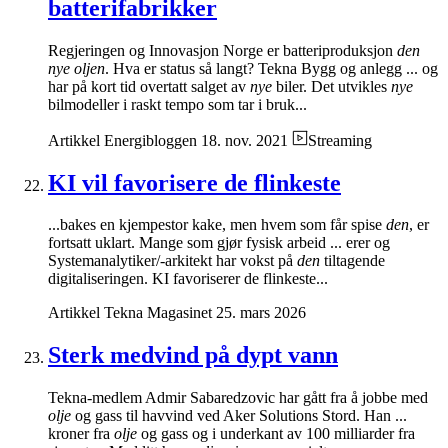
batterifabrikker
Regjeringen og Innovasjon Norge er batteriproduksjon
den
nye oljen
. Hva er status så langt? Tekna Bygg og anlegg ... og
har på kort tid overtatt salget av
nye
biler. Det utvikles
nye
bilmodeller i raskt tempo som tar i bruk...
Artikkel
Energibloggen
18. nov. 2021
Streaming
KI vil favorisere de flinkeste
...bakes en kjempestor kake, men hvem som får spise
den
, er
fortsatt uklart. Mange som gjør fysisk arbeid ... erer og
Systemanalytiker/-arkitekt har vokst på
den
tiltagende
digitaliseringen. KI favoriserer de flinkeste...
Artikkel
Tekna Magasinet
25. mars 2026
Sterk medvind på dypt vann
Tekna-medlem Admir Sabaredzovic har gått fra å jobbe med
olje
og gass til havvind ved Aker Solutions Stord. Han ...
kroner fra
olje
og gass og i underkant av 100 milliarder fra