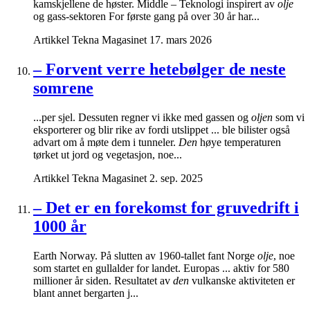
kamskjellene de høster. Middle – Teknologi inspirert av
olje
og gass-sektoren For første gang på over 30 år har...
Artikkel
Tekna Magasinet
17. mars 2026
– Forvent verre hetebølger de neste
somrene
...per sjel. Dessuten regner vi ikke med gassen og
oljen
som vi
eksporterer og blir rike av fordi utslippet ... ble bilister også
advart om å møte dem i tunneler.
Den
høye temperaturen
tørket ut jord og vegetasjon, noe...
Artikkel
Tekna Magasinet
2. sep. 2025
– Det er en forekomst for gruvedrift i
1000 år
Earth Norway. På slutten av 1960-tallet fant Norge
olje
, noe
som startet en gullalder for landet. Europas ... aktiv for 580
millioner år siden. Resultatet av
den
vulkanske aktiviteten er
blant annet bergarten j...