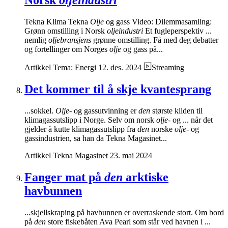
Norsk
oljeindustri
Tekna Klima Tekna
Olje
og gass Video: Dilemmasamling:
Grønn omstilling i Norsk
oljeindustri
Et fugleperspektiv ...
nemlig
oljebransjens
grønne omstilling. Få med deg debatter
og fortellinger om Norges
olje
og gass på...
Artikkel
Tema: Energi
12. des. 2024
Streaming
Det kommer til å skje kvantesprang
...sokkel.
Olje-
og gassutvinning er
den
største kilden til
klimagassutslipp i Norge. Selv om norsk
olje-
og ... når det
gjelder å kutte klimagassutslipp fra
den
norske
olje-
og
gassindustrien, sa han da Tekna Magasinet...
Artikkel
Tekna Magasinet
23. mai 2024
Fanger mat på
den
arktiske
havbunnen
...skjellskraping på havbunnen er overraskende stort. Om bord
på
den
store fiskebåten Ava Pearl som står ved havnen i ...