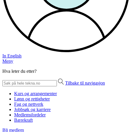
In English
Meny
Hva leter du etter?
Tilbake til navigasjon
Kurs og arrangementer
Lønn og rettigheter
Fag og nettverk
Jobbsøk og karriere
Medlemsfordeler
Bærekraft
Bli medlem