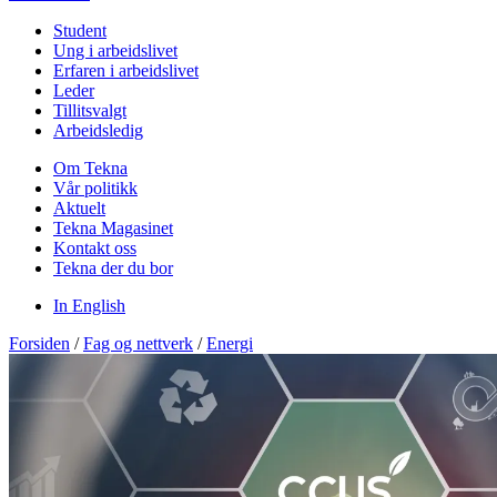
Student
Ung i arbeidslivet
Erfaren i arbeidslivet
Leder
Tillitsvalgt
Arbeidsledig
Om Tekna
Vår politikk
Aktuelt
Tekna Magasinet
Kontakt oss
Tekna der du bor
In English
Forsiden
/
Fag og nettverk
/
Energi