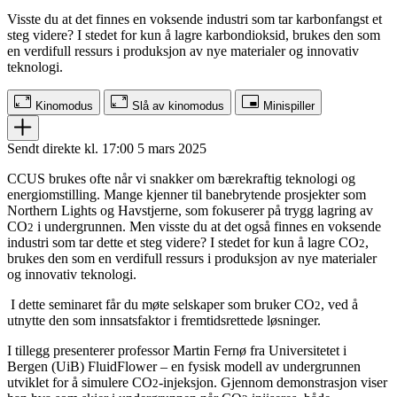
Visste du at det finnes en voksende industri som tar karbonfangst et
steg videre? I stedet for kun å lagre karbondioksid, brukes den som
en verdifull ressurs i produksjon av nye materialer og innovativ
teknologi.
Kinomodus
Slå av kinomodus
Minispiller
Sendt direkte kl. 17:00 5 mars 2025
CCUS brukes ofte når vi snakker om bærekraftig teknologi og
energiomstilling. Mange kjenner til banebrytende prosjekter som
Northern Lights og Havstjerne, som fokuserer på trygg lagring av
CO
i undergrunnen. Men visste du at det også finnes en voksende
2
industri som tar dette et steg videre? I stedet for kun å lagre CO
,
2
brukes den som en verdifull ressurs i produksjon av nye materialer
og innovativ teknologi.
I dette seminaret får du møte selskaper som bruker CO
, ved å
2
utnytte den som innsatsfaktor i fremtidsrettede løsninger.
I tillegg presenterer professor Martin Fernø fra Universitetet i
Bergen (UiB) FluidFlower – en fysisk modell av undergrunnen
utviklet for å simulere CO
-injeksjon. Gjennom demonstrasjon viser
2