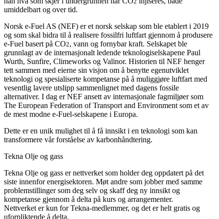
han hva som skjer i undergrunnen når CO
injiseres, både
2
umiddelbart og over tid.
Norsk e-Fuel AS (NEF) er et norsk selskap som ble etablert i 2019
og som skal bidra til å realisere fossilfri luftfart gjennom å produsere
e-Fuel basert på CO
, vann og fornybar kraft. Selskapet ble
2
grunnlagt av de internasjonalt ledende teknologiselskapene Paul
Wurth, Sunfire, Climeworks og Valinor. Historien til NEF henger
tett sammen med eierne sin visjon om å benytte egenutviklet
teknologi og spesialiserte kompetanse på å muliggjøre luftfart med
vesentlig lavere utslipp sammenlignet med dagens fossile
alternativer. I dag er NEF ansett av internasjonale fagmiljøer som
The European Federation of Transport and Environment som et av
de mest modne e-Fuel-selskapene i Europa.
Dette er en unik mulighet til å få innsikt i en teknologi som kan
transformere vår forståelse av karbonhåndtering.
Tekna Olje og gass
Tekna Olje og gass er nettverket som holder deg oppdatert på det
siste innenfor energisektoren. Møt andre som jobber med samme
problemstillinger som deg selv og skaff deg ny innsikt og
kompetanse gjennom å delta på kurs og arrangementer.
Nettverket er kun for Tekna-medlemmer, og det er helt gratis og
uforpliktende å delta.