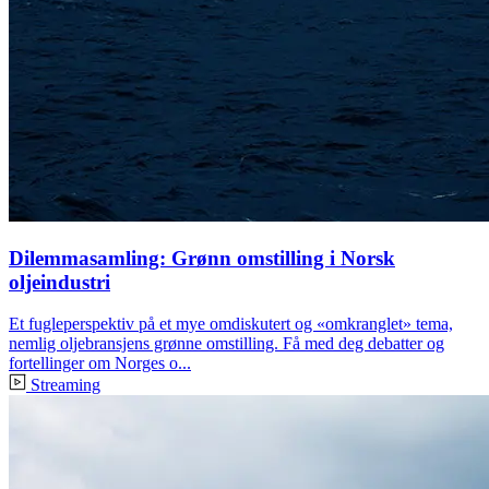
Dilemmasamling: Grønn omstilling i Norsk
oljeindustri
Et fugleperspektiv på et mye omdiskutert og «omkranglet» tema,
nemlig oljebransjens grønne omstilling. Få med deg debatter og
fortellinger om Norges o...
Streaming