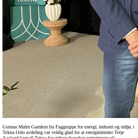
Gunnar Malm Gamlem fra Faggruppe for energi, industri og miljø, i
Tekna Oslo avdeling var veldig glad for at energiminister Terje
Aasland kom til Tekna for utdype hvordan regjeringen vil