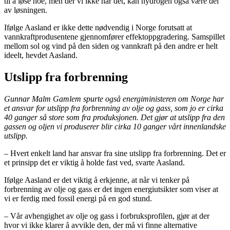
til å løse noe, men der vi ikke har det, kan hydrogen også være del
av løsningen.
Ifølge Aasland er ikke dette nødvendig i Norge forutsatt at
vannkraftprodusentene gjennomfører effektoppgradering. Samspillet
mellom sol og vind på den siden og vannkraft på den andre er helt
ideelt, hevdet Aasland.
Utslipp fra forbrenning
Gunnar Malm Gamlem spurte også energiministeren om Norge har
et ansvar for utslipp fra forbrenning av olje og gass, som jo er cirka
40 ganger så store som fra produksjonen. Det gjør at utslipp fra den
gassen og oljen vi produserer blir cirka 10 ganger vårt innenlandske
utslipp.
– Hvert enkelt land har ansvar fra sine utslipp fra forbrenning. Det er
et prinsipp det er viktig å holde fast ved, svarte Aasland.
Ifølge Aasland er det viktig å erkjenne, at når vi tenker på
forbrenning av olje og gass er det ingen energiutsikter som viser at
vi er ferdig med fossil energi på en god stund.
– Vår avhengighet av olje og gass i forbruksprofilen, gjør at der
hvor vi ikke klarer å avvikle den, der må vi finne alternative