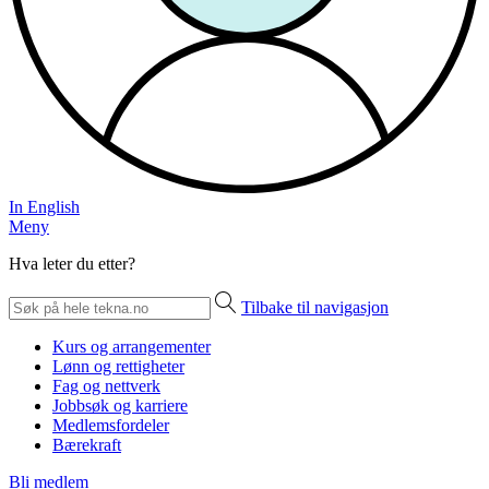
In English
Meny
Hva leter du etter?
Tilbake til navigasjon
Kurs og arrangementer
Lønn og rettigheter
Fag og nettverk
Jobbsøk og karriere
Medlemsfordeler
Bærekraft
Bli medlem