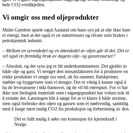
hele CO2-verdikjeden.
Vi omgir oss med oljeprodukter
Malm Gamlem spurte også Aasland om hans syn på at olje ikke bare
er energi, men at det også er en naturressurs og råvare som brukes i
petrokjemisk industri.
–
Mellom en syvendedel og en åttendedel av oljen går til det. Det er
vel også en fremtidig bruk av dagens olje- og gassressurser?
– Absolutt, og det syns jeg er litt underkommunisert. Det gjelder jo
både olje og gass. Vi trenger den innsatsfaktoren for å produsere en
rekke produkter vi omgir oss med, alt fra rammer, flatskjermer,
møbler og byggevarer som vi trenger. Det er viktig å kunne også å
ha de leveransene i tida framover, og de vil bli etterspurt. For vi har
ikke noe biologisk materiale som i utgangspunktet har volum nok til
å erstatte det. Løsningen blir å sørge for at vi klarer å både utvinne,
men også forbruke den oljen og gassen som er nødvendig, samtidig
med å fange mest mulig CO2 fra produksjon og forbrenning av den.
Det er fullt mulig å søke om konsesjon for kjernekraft i
Norge.