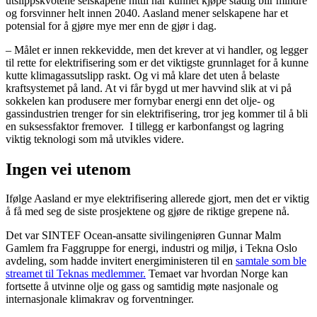
utslippskvotene selskapene hittil har kunnet kjøpe stadig blir mindre
og forsvinner helt innen 2040. Aasland mener selskapene har et
potensial for å gjøre mye mer enn de gjør i dag.
– Målet er innen rekkevidde, men det krever at vi handler, og legger
til rette for elektrifisering som er det viktigste grunnlaget for å kunne
kutte klimagassutslipp raskt. Og vi må klare det uten å belaste
kraftsystemet på land. At vi får bygd ut mer havvind slik at vi på
sokkelen kan produsere mer fornybar energi enn det olje- og
gassindustrien trenger for sin elektrifisering, tror jeg kommer til å bli
en suksessfaktor fremover. I tillegg er karbonfangst og lagring
viktig teknologi som må utvikles videre.
Ingen vei utenom
Ifølge Aasland er mye elektrifisering allerede gjort, men det er viktig
å få med seg de siste prosjektene og gjøre de riktige grepene nå.
Det var SINTEF Ocean-ansatte sivilingeniøren Gunnar Malm
Gamlem fra Faggruppe for energi, industri og miljø, i Tekna Oslo
avdeling, som hadde invitert energiministeren til en
samtale som ble
streamet til Teknas medlemmer.
Temaet var hvordan Norge kan
fortsette å utvinne olje og gass og samtidig møte nasjonale og
internasjonale klimakrav og forventninger.