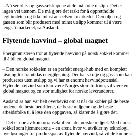
– Nå ser olje- og gass-selskapene at de må kutte utslipp. Det er
ingen vei utenom. De må gjøre det raskt for å opprettholde
legitimiteten og ikke minst anseelsen i markedet. Den oljen og
gassen som blir produsert med minst utslipp kommer til å være
lengst i markedet, sa Aasland.
Flytende havvind – global magnet
Energiministeren tror at flytende havvind på norsk sokkel kommer
til å bli en global magnet.
– Den norske sokkelen er en perfekt energi-hub med en komplett
løsning for framtidas energiløsning. Der har vi olje og gass som kan
produseres uten utslipp og vi har et enormt havvindpotensial.
Flytende havvind som kan være Norges store fortrinn, vil være en
global magnet og en stor mulighet for norske leverandører.
Aasland sa han var helt overbevist om at når du kobler på de beste
hodene, de beste bedriftene, de beste miljøene og de beste
arbeidsfolka til å løse den oppgaven, så klarer de å gjøre det.
– Det er noe av konkurransekraften i det norske miljøet. Med norsk
sokkel som hjemmearena – en arena hvor vi utvikler ny teknologi,
nye løsninger for produksjon av flytende havvind, så vil de kunne ta