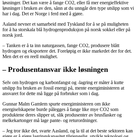
løsninger. Det kan være å fange CO2, eller få mer energieffektive
løsninger i bruken av den, sånn at du unngår den type utslipp som vi
har i dag. Det er Norge i ferd med å gjøre.
Aaland nevner et samarbeid med Tyskland for å se på muligheten
for å ha storskala blå hydrogenproduksjon på norsk sokkel eller på
norsk jord.
– Tanken er å ta inn naturgassen, fange CO2, produsere blått
hydrogen og eksportere det. Foreløpig er ikke markedet der for det.
Men det er en reell mulighet.
– Produsentansvar ikke løsningen
Selv om hydrogen og karbonfangst og -lagring er måter å kutte
utslipp fra bruken av fossil energi på, mente energiministeren at
ansvaret for dette må ligge på forbruker som i dag.
Gunnar Malm Gamlem spurte energiministeren om ikke
energiselskapene burde pålegges å fange like mye CO2 som
produktene deres slipper ut, slik produsenter av brusflasker og
melkekartonger må lage pante- og returordninger.
– Jeg tror ikke det, svarte Aasland, og la til at det beste sektoren kan
gjøre er å gjøre lagringskapasitet tilgjengelig, utvikle teknologi og