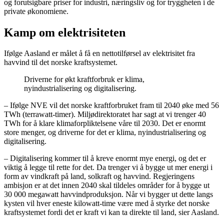
og forutsigbare priser for industri, næringsliv og for tryggheten i de
private økonomiene.
Kamp om elektrisiteten
Ifølge Aasland er målet å få en nettotilførsel av elektrisitet fra
havvind til det norske kraftsystemet.
Driverne for økt kraftforbruk er klima,
nyindustrialisering og digitalisering.
– Ifølge NVE vil det norske kraftforbruket fram til 2040 øke med 56
TWh (terrawatt-timer). Miljødirektoratet har sagt at vi trenger 40
TWh for å klare klimaforpliktelsene våre til 2030. Det er enormt
store menger, og driverne for det er klima, nyindustrialisering og
digitalisering.
– Digitalisering kommer til å kreve enormt mye energi, og det er
viktig å legge til rette for det. Da trenger vi å bygge ut mer energi i
form av vindkraft på land, solkraft og havvind. Regjeringens
ambisjon er at det innen 2040 skal tildeles områder for å bygge ut
30 000 megawatt havvindproduksjon. Når vi bygger ut dette langs
kysten vil hver eneste kilowatt-time være med å styrke det norske
kraftsystemet fordi det er kraft vi kan ta direkte til land, sier Aasland.