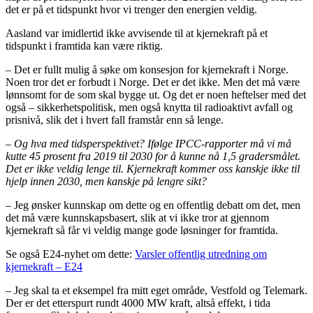
det er på et tidspunkt hvor vi trenger den energien veldig.
Aasland var imidlertid ikke avvisende til at kjernekraft på et
tidspunkt i framtida kan være riktig.
– Det er fullt mulig å søke om konsesjon for kjernekraft i Norge.
Noen tror det er forbudt i Norge. Det er det ikke. Men det må være
lønnsomt for de som skal bygge ut. Og det er noen heftelser med det
også – sikkerhetspolitisk, men også knytta til radioaktivt avfall og
prisnivå, slik det i hvert fall framstår enn så lenge.
– Og hva med tidsperspektivet? Ifølge IPCC-rapporter må vi må
kutte 45 prosent fra 2019 til 2030 for å kunne nå 1,5 gradersmålet.
Det er ikke veldig lenge til. Kjernekraft kommer oss kanskje ikke til
hjelp innen 2030, men kanskje på lengre sikt?
– Jeg ønsker kunnskap om dette og en offentlig debatt om det, men
det må være kunnskapsbasert, slik at vi ikke tror at gjennom
kjernekraft så får vi veldig mange gode løsninger for framtida.
Se også E24-nyhet om dette:
Varsler offentlig utredning om
kjernekraft – E24
– Jeg skal ta et eksempel fra mitt eget område, Vestfold og Telemark.
Der er det etterspurt rundt 4000 MW kraft, altså effekt, i tida