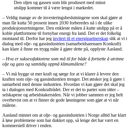
Den oljen og gassen som blir produsert med minst
utslipp kommer til å være lengst i markedet.
– Veldig mange av de investeringsbeslutningene som skal gjøre at
man får kutta 50 prosent innen 2030 forberedes nå i de ulike
produksjonsretningene. Den enkleste måten å kutte utslipp på er å
koble plattformene til fornybar energi fra land. Det er det folkelig
motstand til. Derfor har jeg
invitert til et energipartnerskap
slik at vi i
dialog med olje- og gassindustrien (samarbeidsarenaen Konkraft)
kan klare å finne en trygg måte å gjøre dette på, opplyste Aasland.
– Hva er suksessfaktorene som må til for både å fortsette å utvinne
olje og gass og samtidig oppnå klimamålene?
– Vi må bygge ut mer kraft og sørge for at vi klarer å levere den
kraften som olje- og gassindustrien trenger. Det ønsker jeg å gjøre i
samarbeid med denne industrien. Hvordan vi kan gjøre det skal jeg
ta i dialogen med Konkraftrådet. Der er det to parter som sitter –
selskapene og arbeidstakersiden. Når vi jobber sammen er jeg helt
overbevist om at vi finner de gode løsningene som gjør at vi når
målene.
Aasland minnet om at olje- og gassindustrien i Norge alltid har klart
å løse problemene som har dukket opp, så lenge det har vært en
kommersiell driver i enden.