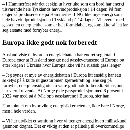
– I Hammerfest går det et skip ut hver uke som om bord har energi
tilsvarende hele Tysklands havvindproduksjon i 14 dager. På fem
dager så produserer de på Hammerfest LNG like mye energi som
hele havvindproduksjonen i Tyskland på 14 dager. Vi leverer med
gassen en energitetthet som er helt formidabel, og som ikke så lett lar
seg erstatte med fornybar energi.
Europa ikke godt nok forberedt
Aasland viste til hvordan energidebatten har endret seg totalt i
Europa etter at Russland stengte ned gassleveransene til Europa og
etter krigen i Ukraina hvor Europa ikke vil ha russisk gass lenger.
– Jeg synes at mye av energidebatten i Europa litt ensidig har satt
søkelys på å kutte ut gassturbiner, kjernekraft og lene seg på
fornybar energi ensidig uten å være godt nok forberedt. Situasjonen
har vært krevende. At Norge økte gassproduksjon med 8 prosent i
2022 var med på å fylle opp gasslagrene i Europa, sier han.
Han minnet om hvor viktig energisikkerheten er, ikke bare i Norge,
men i hele verden.
– Vi har utviklet et samfunn hvor vi trenger energi hvert millisekund
gjennom døgnet. Det er viktig at den er pålitelig til overkommelige