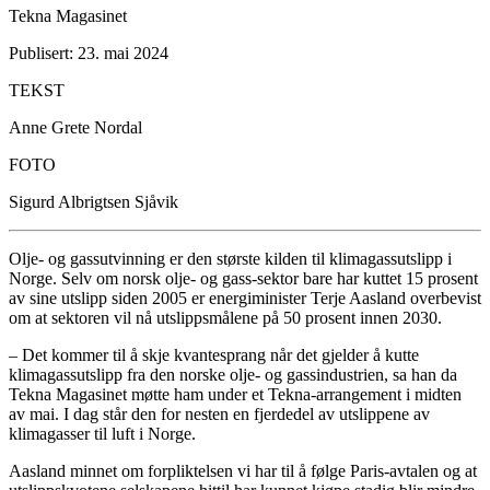
Tekna Magasinet
Publisert: 23. mai 2024
TEKST
Anne Grete Nordal
FOTO
Sigurd Albrigtsen Sjåvik
Olje- og gassutvinning er den største kilden til klimagassutslipp i
Norge. Selv om norsk olje- og gass-sektor bare har kuttet 15 prosent
av sine utslipp siden 2005 er energiminister Terje Aasland overbevist
om at sektoren vil nå utslippsmålene på 50 prosent innen 2030.
– Det kommer til å skje kvantesprang når det gjelder å kutte
klimagassutslipp fra den norske olje- og gassindustrien, sa han da
Tekna Magasinet møtte ham under et Tekna-arrangement i midten
av mai. I dag står den for nesten en fjerdedel av utslippene av
klimagasser til luft i Norge.
Aasland minnet om forpliktelsen vi har til å følge Paris-avtalen og at