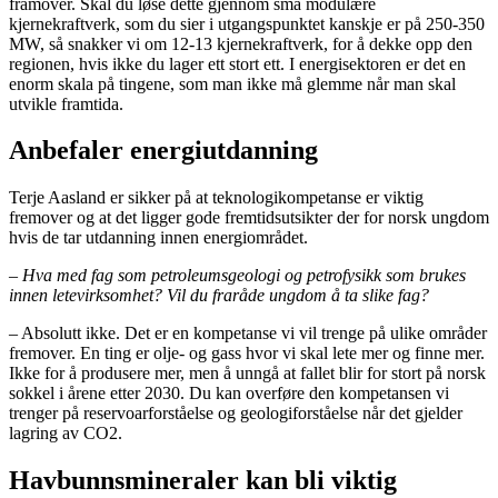
framover. Skal du løse dette gjennom små modulære
kjernekraftverk, som du sier i utgangspunktet kanskje er på 250-350
MW, så snakker vi om 12-13 kjernekraftverk, for å dekke opp den
regionen, hvis ikke du lager ett stort ett. I energisektoren er det en
enorm skala på tingene, som man ikke må glemme når man skal
utvikle framtida.
Anbefaler energiutdanning
Terje Aasland er sikker på at teknologikompetanse er viktig
fremover og at det ligger gode fremtidsutsikter der for norsk ungdom
hvis de tar utdanning innen energiområdet.
– Hva med fag som petroleumsgeologi og petrofysikk som brukes
innen letevirksomhet? Vil du fraråde ungdom å ta slike fag?
– Absolutt ikke. Det er en kompetanse vi vil trenge på ulike områder
fremover. En ting er olje- og gass hvor vi skal lete mer og finne mer.
Ikke for å produsere mer, men å unngå at fallet blir for stort på norsk
sokkel i årene etter 2030. Du kan overføre den kompetansen vi
trenger på reservoarforståelse og geologiforståelse når det gjelder
lagring av CO2.
Havbunnsmineraler kan bli viktig