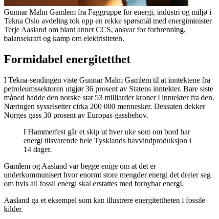
Gunnar Malm Gamlem fra Faggruppe for energi, industri og miljø i
Tekna Oslo avdeling tok opp en rekke spørsmål med energiminister
Terje Aasland om blant annet CCS, ansvar for forbrenning,
balansekraft og kamp om elektrisiteten.
Formidabel energitetthet
I Tekna-sendingen viste Gunnar Malm Gamlem til at inntektene fra
petroleumssektoren utgjør 36 prosent av Statens inntekter. Bare siste
måned hadde den norske stat 53 milliarder kroner i inntekter fra den.
Næringen sysselsetter cirka 200 000 mennesker. Dessuten dekker
Norges gass 30 prosent av Europas gassbehov.
I Hammerfest går et skip ut hver uke som om bord har
energi tilsvarende hele Tysklands havvindproduksjon i
14 dager.
Gamlem og Aasland var begge enige om at det er
underkommunisert hvor enormt store mengder energi det dreier seg
om hvis all fossil energi skal erstattes med fornybar energi.
Aasland ga et eksempel som kan illustrere energitettheten i fossile
kilder.