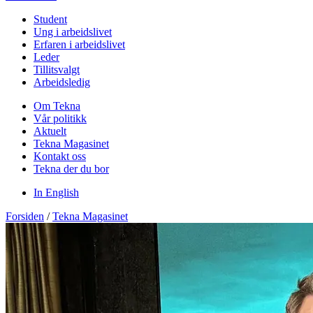
Student
Ung i arbeidslivet
Erfaren i arbeidslivet
Leder
Tillitsvalgt
Arbeidsledig
Om Tekna
Vår politikk
Aktuelt
Tekna Magasinet
Kontakt oss
Tekna der du bor
In English
Forsiden
/
Tekna Magasinet