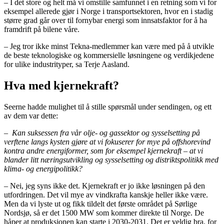
– I det store og helt må vi omstille samfunnet i en retning som vi for
eksempel allerede gjør i Norge i transportsektoren, hvor en i stadig
større grad går over til fornybar energi som innsatsfaktor for å ha
framdrift på bilene våre.
– Jeg tror ikke minst Tekna-medlemmer kan være med på å utvikle
de beste teknologiske og kommersielle løsningene og verdikjedene
for ulike industrityper, sa Terje Aasland.
Hva med kjernekraft?
Seerne hadde mulighet til å stille spørsmål under sendingen, og ett
av dem var dette:
–
Kan suksessen fra vår olje- og gassektor og sysselsetting på
verftene langs kysten gjøre at vi fokuserer for mye på offshorevind
kontra andre energiformer, som for eksempel kjernekraft – at vi
blander litt næringsutvikling og sysselsetting og distriktspolitikk med
klima- og energipolitikk
?
– Nei, jeg syns ikke det. Kjernekraft er jo ikke løsningen på den
utfordringen. Det vil mye av vindkrafta kanskje heller ikke være.
Men da vi lyste ut og fikk tildelt det første området på Sørlige
Nordsjø, så er det 1500 MW som kommer direkte til Norge. De
håper at produksjonen kan starte i 2030-2031. Det er veldig bra, for