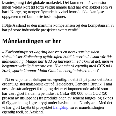
kvantesprang i det globale markedet. Det kommer til å være stort
innen veldig kort tid fordi veldig mange land har dyp sokkel som vi
har i Norge, og trenger flytende havvind hvor de ikke kan løse
oppgaven med bunnfaste installasjoner.
Ifølge Aasland er den maritime kompetansen og den kompetansen vi
har på store industrielle prosjekter svært verdifull.
Månelandingen er her
–
Karbonfangst og -lagring har vært en norsk satsing siden
statsminister Stoltenberg nyttårsaften 2006 lanserte det som vår tids
månelanding. Mange har ledd og harselert med akkurat det, men vi
begynner virkelig å nærme oss. Hvor står vi egentlig med CCS nå i
2024, spurte Gunnar Malm Gamlem energiministeren om?
– Nå er vi jo helt i sluttspurten, egentlig, i det å få på plass det første
ordentlige storskalaprosjektet på Heidelberg Cement i Brevik. I mai
neste år står anlegget ferdig, og det er et imponerende arbeid som
har vært gjort fra den type industri. Cirka 400 000 tonn CO2 (50
prosent av utslippene) fra produksjonen av sement fanges, og skipes
til Øygarden og lagres trygt under havbunnen i Nordsjøen. Med det
vi har gjort knytta til prosjektet
Langskip
, så er månelandingen
egentlig reell, sa Aasland.