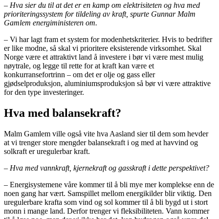
– Hva sier du til at det er en kamp om elektrisiteten og hva med
prioriteringssystem for tildeling av kraft, spurte Gunnar Malm
Gamlem energiministeren om.
– Vi har lagt fram et system for modenhetskriterier. Hvis to bedrifter
er like modne, så skal vi prioritere eksisterende virksomhet. Skal
Norge være et attraktivt land å investere i bør vi være mest mulig
nøytrale, og legge til rette for at kraft kan være et
konkurransefortrinn – om det er olje og gass eller
gjødselproduksjon, aluminiumsproduksjon så bør vi være attraktive
for den type investeringer.
Hva med balansekraft?
Malm Gamlem ville også vite hva Aasland sier til dem som hevder
at vi trenger store mengder balansekraft i og med at havvind og
solkraft er uregulerbar kraft.
–
Hva med vannkraft, kjernekraft og gasskraft i dette perspektivet?
– Energisystemene våre kommer til å bli mye mer komplekse enn de
noen gang har vært. Samspillet mellom energikilder blir viktig. Den
uregulerbare krafta som vind og sol kommer til å bli bygd ut i stort
monn i mange land. Derfor trenger vi fleksibiliteten. Vann kommer