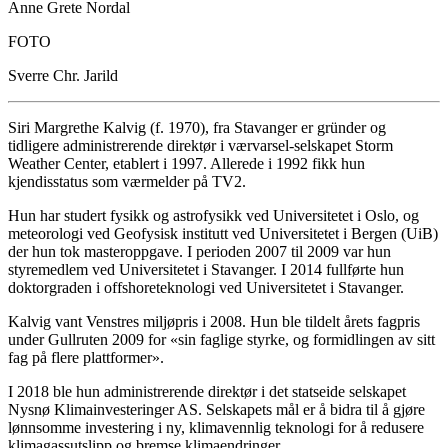
Anne Grete Nordal
FOTO
Sverre Chr. Jarild
Siri Margrethe Kalvig (f. 1970), fra Stavanger er gründer og
tidligere administrerende direktør i værvarsel-selskapet Storm
Weather Center, etablert i 1997. Allerede i 1992 fikk hun
kjendisstatus som værmelder på TV2.
Hun har studert fysikk og astrofysikk ved Universitetet i Oslo, og
meteorologi ved Geofysisk institutt ved Universitetet i Bergen (UiB)
der hun tok masteroppgave. I perioden 2007 til 2009 var hun
styremedlem ved Universitetet i Stavanger. I 2014 fullførte hun
doktorgraden i offshoreteknologi ved Universitetet i Stavanger.
Kalvig vant Venstres miljøpris i 2008. Hun ble tildelt årets fagpris
under Gullruten 2009 for «sin faglige styrke, og formidlingen av sitt
fag på flere plattformer».
I 2018 ble hun administrerende direktør i det statseide selskapet
Nysnø Klimainvesteringer AS. Selskapets mål er å bidra til å gjøre
lønnsomme investering i ny, klimavennlig teknologi for å redusere
klimagassutslipp og bremse klimaendringer.