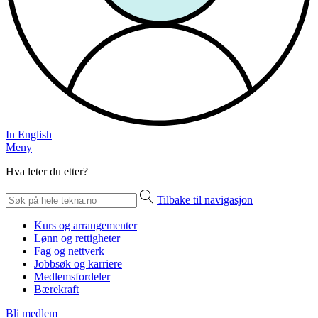
In English
Meny
Hva leter du etter?
Tilbake til navigasjon
Kurs og arrangementer
Lønn og rettigheter
Fag og nettverk
Jobbsøk og karriere
Medlemsfordeler
Bærekraft
Bli medlem