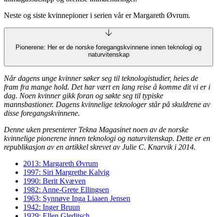
Neste og siste kvinnepioner i serien vår er Margareth Øvrum.
Pionerene: Her er de norske foregangskvinnene innen teknologi og
naturvitenskap
Når dagens unge kvinner søker seg til teknologistudier, heies de
fram fra mange hold. Det har vært en lang reise å komme dit vi er i
dag. Noen kvinner gikk foran og søkte seg til typiske
mannsbastioner. Dagens kvinnelige teknologer står på skuldrene av
disse foregangskvinnene.
Denne uken presenterer Tekna Magasinet noen av de norske
kvinnelige pionerene innen teknologi og naturvitenskap. Dette er en
republikasjon av en artikkel skrevet av Julie C. Knarvik i 2014.
2013: Margareth Øvrum
1997: Siri Margrethe Kalvig
1990: Berit Kvæven
1982: Anne-Grete Ellingsen
1963: Synnøve Inga Liaaen Jensen
1942: Inger Bruun
1929: Ellen Gleditsch