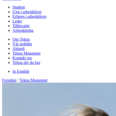
Student
Ung i arbeidslivet
Erfaren i arbeidslivet
Leder
Tillitsvalgt
Arbeidsledig
Om Tekna
Vår politikk
Aktuelt
Tekna Magasinet
Kontakt oss
Tekna der du bor
In English
Forsiden
/
Tekna Magasinet