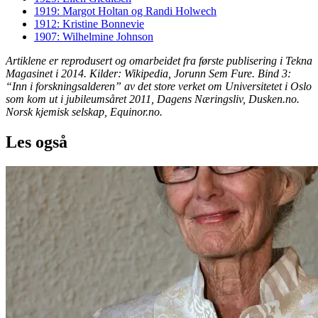
1919: Margot Holtan og Randi Holwech
1912: Kristine Bonnevie
1907: Wilhelmine Johnson
Artiklene er reprodusert og omarbeidet fra første publisering i Tekna
Magasinet i 2014. Kilder: Wikipedia, Jorunn Sem Fure. Bind 3:
“Inn i forskningsalderen” av det store verket om Universitetet i Oslo
som kom ut i jubileumsåret 2011, Dagens Næringsliv, Dusken.no.
Norsk kjemisk selskap, Equinor.no.
Les også