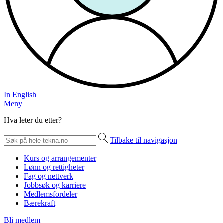
In English
Meny
Hva leter du etter?
Tilbake til navigasjon
Kurs og arrangementer
Lønn og rettigheter
Fag og nettverk
Jobbsøk og karriere
Medlemsfordeler
Bærekraft
Bli medlem