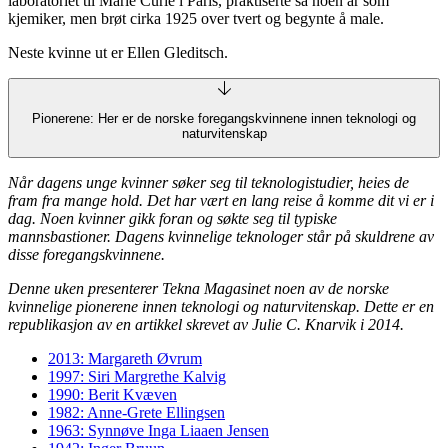
laboratoriet til Marie Curie i Paris, praktiserte så noen år som
kjemiker, men brøt cirka 1925 over tvert og begynte å male.
Neste kvinne ut er Ellen Gleditsch.
Pionerene: Her er de norske foregangskvinnene innen teknologi og
naturvitenskap
Når dagens unge kvinner søker seg til teknologistudier, heies de
fram fra mange hold. Det har vært en lang reise å komme dit vi er i
dag. Noen kvinner gikk foran og søkte seg til typiske
mannsbastioner. Dagens kvinnelige teknologer står på skuldrene av
disse foregangskvinnene.
Denne uken presenterer Tekna Magasinet noen av de norske
kvinnelige pionerene innen teknologi og naturvitenskap. Dette er en
republikasjon av en artikkel skrevet av Julie C. Knarvik i 2014.
2013: Margareth Øvrum
1997: Siri Margrethe Kalvig
1990: Berit Kvæven
1982: Anne-Grete Ellingsen
1963: Synnøve Inga Liaaen Jensen