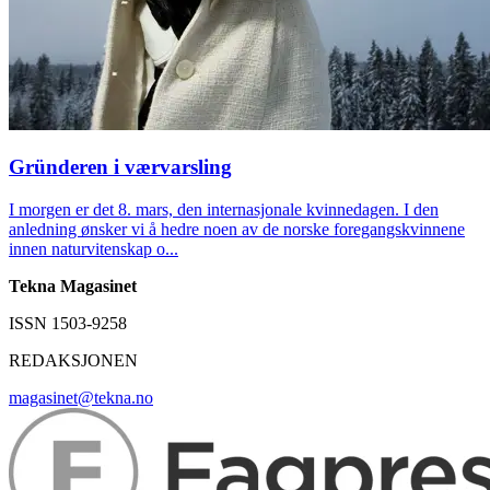
Gründeren i værvarsling
I morgen er det 8. mars, den internasjonale kvinnedagen. I den
anledning ønsker vi å hedre noen av de norske foregangskvinnene
innen naturvitenskap o...
Tekna Magasinet
ISSN 1503-9258
REDAKSJONEN
magasinet@tekna.no