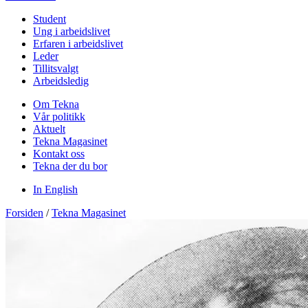
Student
Ung i arbeidslivet
Erfaren i arbeidslivet
Leder
Tillitsvalgt
Arbeidsledig
Om Tekna
Vår politikk
Aktuelt
Tekna Magasinet
Kontakt oss
Tekna der du bor
In English
Forsiden
/
Tekna Magasinet