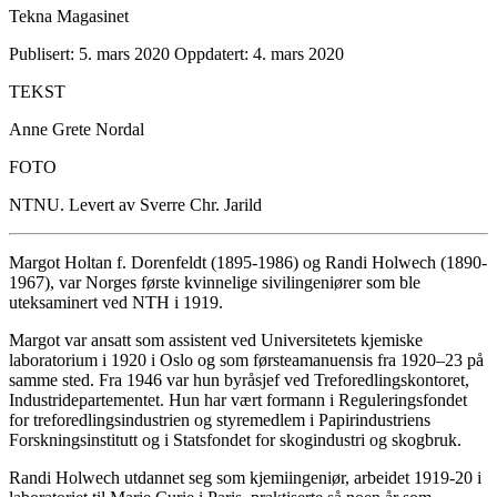
Tekna Magasinet
Publisert: 5. mars 2020
Oppdatert: 4. mars 2020
TEKST
Anne Grete Nordal
FOTO
NTNU. Levert av Sverre Chr. Jarild
Margot Holtan f. Dorenfeldt (1895-1986) og Randi Holwech (1890-
1967), var Norges første kvinnelige sivilingeniører som ble
uteksaminert ved NTH i 1919.
Margot var ansatt som assistent ved Universitetets kjemiske
laboratorium i 1920 i Oslo og som førsteamanuensis fra 1920–23 på
samme sted. Fra 1946 var hun byråsjef ved Treforedlingskontoret,
Industridepartementet. Hun har vært formann i Reguleringsfondet
for treforedlingsindustrien og styremedlem i Papirindustriens
Forskningsinstitutt og i Statsfondet for skogindustri og skogbruk.
Randi Holwech utdannet seg som kjemiingeniør, arbeidet 1919-20 i