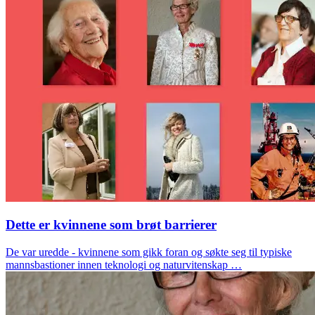
Dette er kvinnene som brøt barrierer
De var uredde - kvinnene som gikk foran og søkte seg til typiske
mannsbastioner innen teknologi og naturvitenskap …