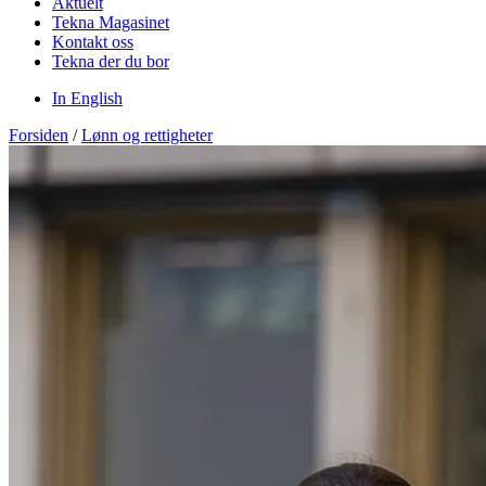
Aktuelt
Tekna Magasinet
Kontakt oss
Tekna der du bor
In English
Forsiden
/
Lønn og rettigheter