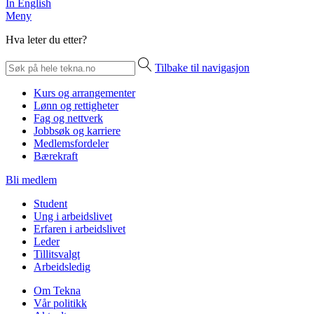
In English
Meny
Hva leter du etter?
Tilbake til navigasjon
Kurs og arrangementer
Lønn og rettigheter
Fag og nettverk
Jobbsøk og karriere
Medlemsfordeler
Bærekraft
Bli medlem
Student
Ung i arbeidslivet
Erfaren i arbeidslivet
Leder
Tillitsvalgt
Arbeidsledig
Om Tekna
Vår politikk