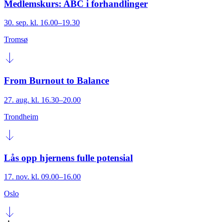
Medlemskurs: ABC i forhandlinger
30. sep. kl. 16.00–19.30
Tromsø
From Burnout to Balance
27. aug. kl. 16.30–20.00
Trondheim
Lås opp hjernens fulle potensial
17. nov. kl. 09.00–16.00
Oslo