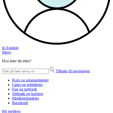
In English
Meny
Hva leter du etter?
Tilbake til navigasjon
Kurs og arrangementer
Lønn og rettigheter
Fag og nettverk
Jobbsøk og karriere
Medlemsfordeler
Bærekraft
Bli medlem