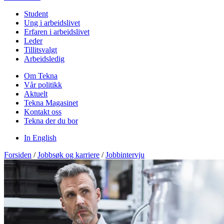
Student
Ung i arbeidslivet
Erfaren i arbeidslivet
Leder
Tillitsvalgt
Arbeidsledig
Om Tekna
Vår politikk
Aktuelt
Tekna Magasinet
Kontakt oss
Tekna der du bor
In English
Forsiden
/
Jobbsøk og karriere
/
Jobbintervju