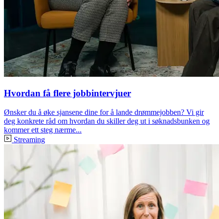
Hvordan få flere jobbintervjuer
Ønsker du å øke sjansene dine for å lande drømmejobben? Vi gir
deg konkrete råd om hvordan du skiller deg ut i søknadsbunken og
kommer ett steg nærme...
Streaming