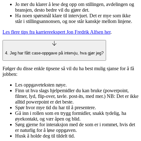
Jo mer du klarer å lese deg opp om stillingen, avdelingen og
bransjen, desto bedre vil du gjøre det.
Ha noen spørsmål klare til intervjuet. Det er mye som ikke
står i stillingsannonsen, og noe står kanskje mellom linjene.
Les flere tips fra karriereekspert Jon Fredrik Alfsen her
.
4. Jeg har fått case-oppgave på intervju, hva gjør jeg?
Følger du disse enkle tipsene så vil du ha best mulig sjanse for å få
jobben:
Les oppgaveteksten nøye.
Finn ut hva slags hjelpemidler du kan bruke (powerpoint,
filmer, lyd, flip-over, tavle. post-its, med mer.) NB: Det er ikke
alltid powerpoint er det beste.
Spør hvor mye tid du har til å presentere.
Gå inn i rollen som en trygg formidler, snakk tydelig, ha
øyekontakt, og vær åpen og blid.
Sørg gjerne for interaksjon med de som er i rommet, hvis det
er naturlig for å løse oppgaven.
Husk å holde deg til tildelt tid.