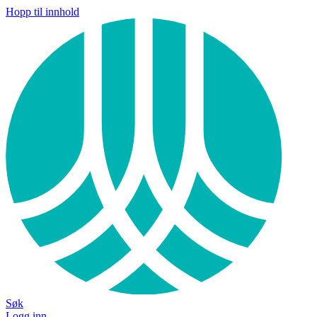
Hopp til innhold
Søk
Logg inn