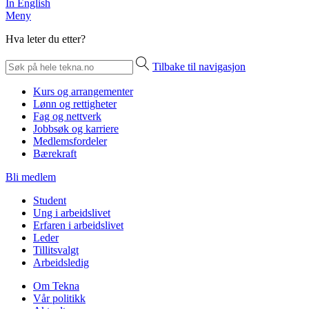
In English
Meny
Hva leter du etter?
Tilbake til navigasjon
Kurs og arrangementer
Lønn og rettigheter
Fag og nettverk
Jobbsøk og karriere
Medlemsfordeler
Bærekraft
Bli medlem
Student
Ung i arbeidslivet
Erfaren i arbeidslivet
Leder
Tillitsvalgt
Arbeidsledig
Om Tekna
Vår politikk