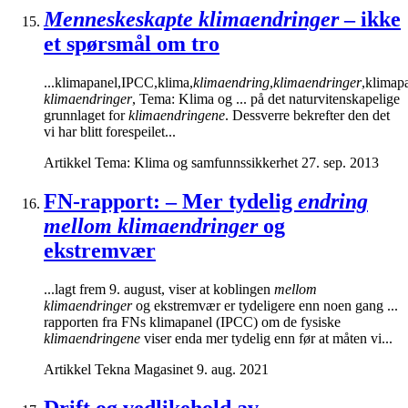
Menneskeskapte klimaendringer
– ikke
et spørsmål om tro
...klimapanel,IPCC,klima,
klimaendring
,
klimaendringer
,klimap
klimaendringer
, Tema: Klima og ... på det naturvitenskapelige
grunnlaget for
klimaendringene
. Dessverre bekrefter den det
vi har blitt forespeilet...
Artikkel
Tema: Klima og samfunnssikkerhet
27. sep. 2013
FN-rapport: – Mer tydelig
endring
mellom klimaendringer
og
ekstremvær
...lagt frem 9. august, viser at koblingen
mellom
klimaendringer
og ekstremvær er tydeligere enn noen gang ...
rapporten fra FNs klimapanel (IPCC) om de fysiske
klimaendringene
viser enda mer tydelig enn før at måten vi...
Artikkel
Tekna Magasinet
9. aug. 2021
Drift og vedlikehold av