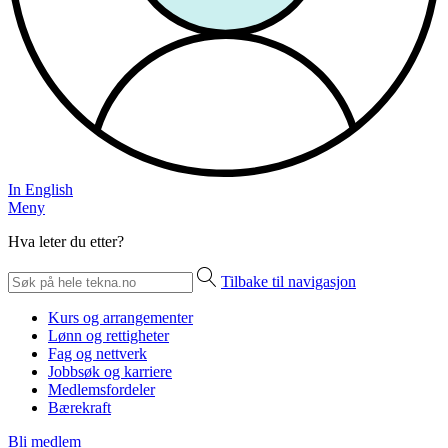
In English
Meny
Hva leter du etter?
Tilbake til navigasjon
Kurs og arrangementer
Lønn og rettigheter
Fag og nettverk
Jobbsøk og karriere
Medlemsfordeler
Bærekraft
Bli medlem