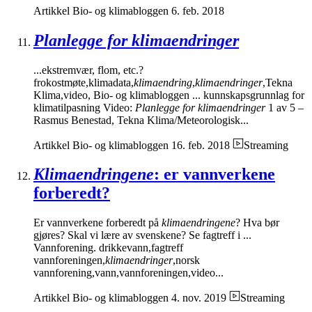
Artikkel
Bio- og klimabloggen
6. feb. 2018
Planlegge for klimaendringer
...ekstremvær, flom, etc.?
frokostmøte,klimadata,
klimaendring
,
klimaendringer
,Tekna
Klima,video, Bio- og klimabloggen ... kunnskapsgrunnlag for
klimatilpasning Video:
Planlegge for klimaendringer
1 av 5 –
Rasmus Benestad, Tekna Klima/Meteorologisk...
Artikkel
Bio- og klimabloggen
16. feb. 2018
Streaming
Klimaendringene
: er vannverkene
forberedt?
Er vannverkene forberedt på
klimaendringene
? Hva bør
gjøres? Skal vi lære av svenskene? Se fagtreff i ...
Vannforening. drikkevann,fagtreff
vannforeningen,
klimaendringer
,norsk
vannforening,vann,vannforeningen,video...
Artikkel
Bio- og klimabloggen
4. nov. 2019
Streaming