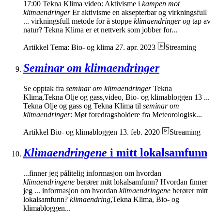
17:00 Tekna Klima video: Aktivisme i
kampen mot
klimaendringer
Er aktivisme en aksepterbar og virkningsfull
... virkningsfull metode for å stoppe
klimaendringer og
tap av
natur? Tekna Klima er et nettverk som jobber for...
Artikkel
Tema: Bio- og klima
27. apr. 2023
Streaming
Seminar om klimaendringer
Se opptak fra
seminar om klimaendringer
Tekna
Klima,Tekna Olje og gass,video, Bio- og klimabloggen 13 ...
Tekna Olje og gass og Tekna Klima til
seminar om
klimaendringer
: Møt foredragsholdere fra Meteorologisk...
Artikkel
Bio- og klimabloggen
13. feb. 2020
Streaming
Klimaendringene
i mitt lokalsamfunn
...finner jeg pålitelig informasjon om hvordan
klimaendringene
berører mitt lokalsamfunn? Hvordan finner
jeg ... informasjon om hvordan
klimaendringene
berører mitt
lokalsamfunn?
klimaendring
,Tekna Klima, Bio- og
klimabloggen...