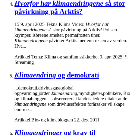
Hvorfor har klimaendringene
så stor
påvirkning på Arktis?
15 9. april 2025 Tekna Klima Video:
Hvorfor har
klimaendringene
så stor påvirkning på Arktis? Polisen ...
krymper, isbreene smelter, permafrosten tiner.
Klimaendringene
påvirker Arktis mer enn resten av verden:
Hva...
Artikkel
Tema: Klima og samfunnssikkerhet
9. apr. 2025
Streaming
Klimaendring
og demokrati
...demokrati,drivhusgass,global
oppvarming,jorden,
klimaendring
,myndigheter,politikere, Bio-
og klimabloggen ... observerer at landets ledere uttaler at de
klimaendringene
som drivhuseffekten forårsaker vil skape
enorme...
Artikkel
Bio- og klimabloggen
22. des. 2011
Klimaendringer
og krav til