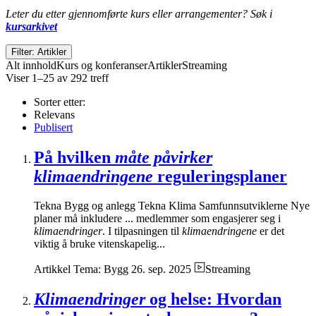
Leter du etter gjennomførte kurs eller arrangementer? Søk i
kursarkivet
Filter: Artikler
Alt innhold
Kurs og konferanser
Artikler
Streaming
Viser 1–25 av 292 treff
Sorter etter:
Relevans
Publisert
På hvilken
måte påvirker
klimaendringene
reguleringsplaner
Tekna Bygg og anlegg Tekna Klima Samfunnsutviklerne Nye
planer må inkludere ... medlemmer som engasjerer seg i
klimaendringer
. I tilpasningen til
klimaendringene
er det
viktig å bruke vitenskapelig...
Artikkel
Tema: Bygg
26. sep. 2025
Streaming
Klimaendringer
og helse: Hvordan