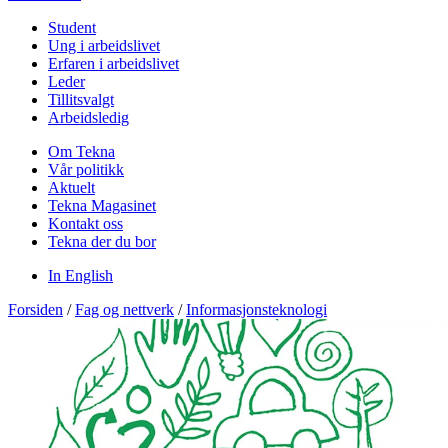
Student
Ung i arbeidslivet
Erfaren i arbeidslivet
Leder
Tillitsvalgt
Arbeidsledig
Om Tekna
Vår politikk
Aktuelt
Tekna Magasinet
Kontakt oss
Tekna der du bor
In English
Forsiden
/
Fag og nettverk
/
Informasjonsteknologi