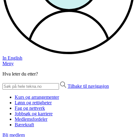
In English
Meny
Hva leter du etter?
Tilbake til navigasjon
Kurs og arrangementer
Lønn og rettigheter
Fag og nettverk
Jobbsøk og karriere
Medlemsfordeler
Bærekraft
Bli medlem