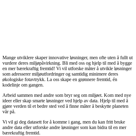
Mange utviklere skaper innovative løsninger, men ofte uten å fullt ut
vurdere deres miljøpåvirkning. Bli med oss og hjelp til med å bygge
en mer bærekraftig fremtid! Vi vil utforske måter å utvikle løsninger
som adresserer miljøutfordringer og samtidig minimere deres
økologiske fotavtrykk. La oss skape en grønnere fremtid, én
kodelinje om gangen.
Arbeid sammen med andre som bryr seg om miljøet. Kom med nye
ideer eller skap smarte løsninger ved hjelp av data. Hjelp til med å
gjøre verden til et bedre sted ved å finne måter å beskytte planeten
vår på.
Vi vil gi deg datasett for å komme i gang, men du kan fritt bruke
andre data eller utforske andre løsninger som kan bidra til en mer
bærekraftig fremtid.