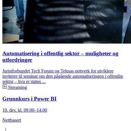
Automatisering i offentlig sektor – muligheter og
utfordringer
Juristforbundet Tech Forum og Teknas nettverk for utviklere
inviterer til seminar om den pågående automatiseringen i offentlig
sektor – hva er status ...
Streaming
Grunnkurs i Power BI
10. des. kl. 09.00–14.00
Nettbasert