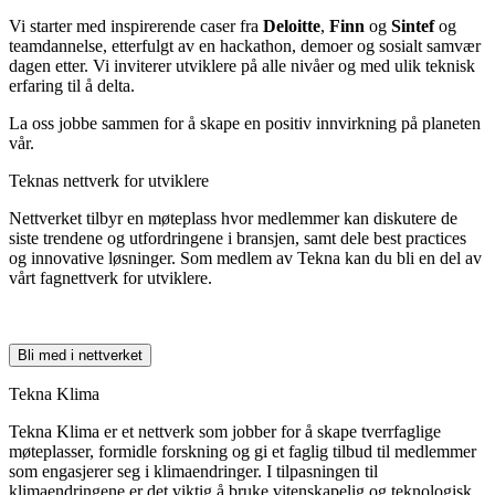
Vi starter med inspirerende caser fra
Deloitte
,
Finn
og
Sintef
og
teamdannelse, etterfulgt av en hackathon, demoer og sosialt samvær
dagen etter. Vi inviterer utviklere på alle nivåer og med ulik teknisk
erfaring til å delta.
La oss jobbe sammen for å skape en positiv innvirkning på planeten
vår.
Teknas nettverk for utviklere
Nettverket tilbyr en møteplass hvor medlemmer kan diskutere de
siste trendene og utfordringene i bransjen, samt dele best practices
og innovative løsninger. Som medlem av Tekna kan du bli en del av
vårt fagnettverk for utviklere.
Bli med i nettverket
Tekna Klima
Tekna Klima er et nettverk som jobber for å skape tverrfaglige
møteplasser, formidle forskning og gi et faglig tilbud til medlemmer
som engasjerer seg i klimaendringer. I tilpasningen til
klimaendringene er det viktig å bruke vitenskapelig og teknologisk