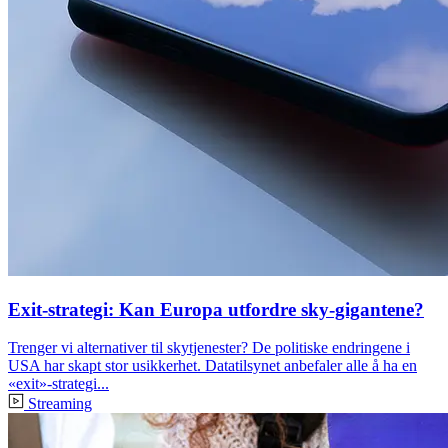
Exit-strategi: Kan Europa utfordre sky-gigantene?
Trenger vi alternativer til skytjenester? De politiske endringene i
USA har skapt stor usikkerhet. Datatilsynet anbefaler alle å ha en
«exit»-strategi...
Streaming