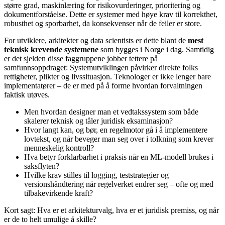
større grad, maskinlæring for risikovurderinger, prioritering og
dokumentforståelse. Dette er systemer med høye krav til korrekthet,
robusthet og sporbarhet, da konsekvenser når de feiler er store.
For utviklere, arkitekter og data scientists er dette blant de
mest
teknisk krevende systemene
som bygges i Norge i dag. Samtidig
er det sjelden disse faggruppene jobber tettere på
samfunnsoppdraget: Systemutviklingen påvirker direkte folks
rettigheter, plikter og livssituasjon. Teknologer er ikke lenger bare
implementatører – de er med på å forme hvordan forvaltningen
faktisk utøves.
Men hvordan designer man et vedtakssystem som både
skalerer teknisk og tåler juridisk eksaminasjon?
Hvor langt kan, og bør, en regelmotor gå i å implementere
lovtekst, og når beveger man seg over i tolkning som krever
menneskelig kontroll?
Hva betyr forklarbarhet i praksis når en ML‑modell brukes i
saksflyten?
Hvilke krav stilles til logging, teststrategier og
versionshåndtering når regelverket endrer seg – ofte og med
tilbakevirkende kraft?
Kort sagt: Hva er et arkitekturvalg, hva er et juridisk premiss, og når
er de to helt umulige å skille?