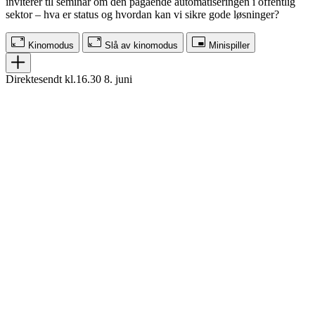
inviterer til seminar om den pågående automatiseringen i offentlig
sektor – hva er status og hvordan kan vi sikre gode løsninger?
Kinomodus
Slå av kinomodus
Minispiller
Direktesendt kl.16.30 8. juni