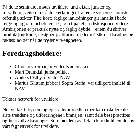
På dette seminaret møtes utviklere, arkitekter, jurister og
forvaltningsledere for å dele erfaringer fra reelle systemer i norsk
offentlig sektor. Fire korte faglige innledninger gir innsikt i både
bygging og rammebetingelser, før et panel tar diskusjonen videre.
Ambisjonen er praktisk nytte og faglig dybde – enten du skriver
produksjonskode, designer plattformen, eller må sikre at løsningene
faktisk holder når de møter virkeligheten.
Foredragsholdere:
Christin Gorman, utvikler Kodemaker
Mari Dramdal, jurist politiet
Anders Østby, utvikler NAV
Marius Glittum jobber i Sopra Steria, var tidligere innleid til
NAV.
Teknas nettverk for utviklere
Nettverket tilbyr en møteplass hvor medlemmer kan diskutere de
siste trendene og utfordringene i bransjen, samt dele best practices
og innovative løsninger. Som medlem av Tekna kan du bli en del av
vårt fagnettverk for utviklere.