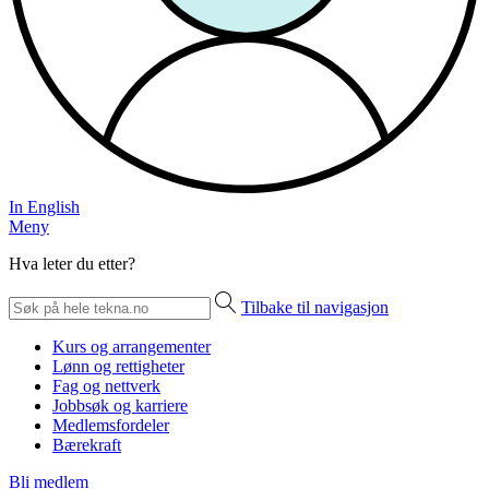
In English
Meny
Hva leter du etter?
Tilbake til navigasjon
Kurs og arrangementer
Lønn og rettigheter
Fag og nettverk
Jobbsøk og karriere
Medlemsfordeler
Bærekraft
Bli medlem