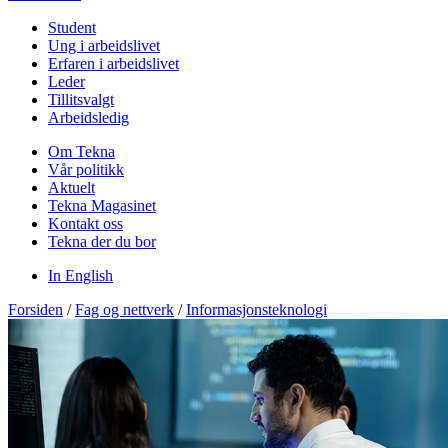
Student
Ung i arbeidslivet
Erfaren i arbeidslivet
Leder
Tillitsvalgt
Arbeidsledig
Om Tekna
Vår politikk
Aktuelt
Tekna Magasinet
Kontakt oss
Tekna der du bor
In English
Forsiden
/
Fag og nettverk
/
Informasjonsteknologi