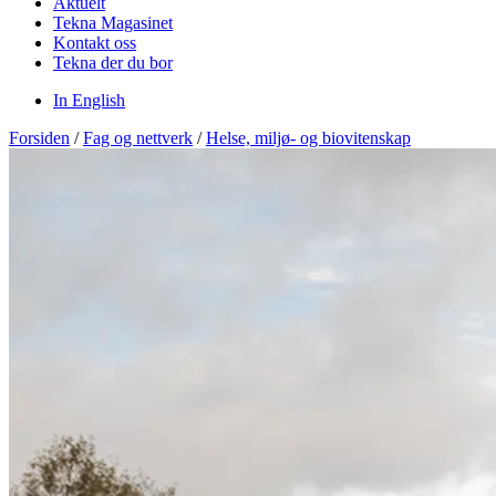
Aktuelt
Tekna Magasinet
Kontakt oss
Tekna der du bor
In English
Forsiden
/
Fag og nettverk
/
Helse, miljø- og biovitenskap