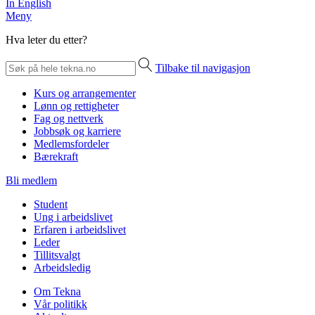
In English
Meny
Hva leter du etter?
Tilbake til navigasjon
Kurs og arrangementer
Lønn og rettigheter
Fag og nettverk
Jobbsøk og karriere
Medlemsfordeler
Bærekraft
Bli medlem
Student
Ung i arbeidslivet
Erfaren i arbeidslivet
Leder
Tillitsvalgt
Arbeidsledig
Om Tekna
Vår politikk