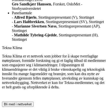
Gro Sandkjær Hanssen
, Forsker, OsloMet -
Storbyuniversitetet
Panelsamtale
-
Alfred Bjørlo
, Stortingsrepresentant (V), Stortinget
-
Lars Haltbrekken
, Stortingsrepresentant (SV), Stortinget
-
Marianne Sivertsen Næss
, Stortingsrepresentant (AP),
Stortinget
-
Mathilde Tybring-Gjedde
, Stortingsrepresentant (H),
Stortinget
Tekna Klima
Tekna Klima er et nettverk som jobber for å skape tverrfaglige
møteplasser, formidle forskning og gi et faglig tilbud til medlemmer
som engasjerer seg i klimaendringer. I tilpasningen til
klimaendringene er det viktig å bruke vitenskapelig og teknologisk
innsikt fra mange fagområder og bransjer, som kan dra nytte av
hverandre gjennom felles møteplasser, utveksling av kunnskap og
nettverksbygging. Nettverket er kun for Tekna-medlemmer, og det
er helt gratis og uforpliktende å delta.
Bli med i nettverket