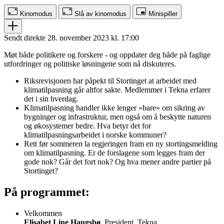
Kinomodus
Slå av kinomodus
Minispiller
Sendt direkte 28. november 2023 kl. 17:00
Møt både politikere og forskere - og oppdater deg både på faglige
utfordringer og politiske løsningene som nå diskuteres.
Riksrevisjonen har påpekt til Stortinget at arbeidet med
klimatilpasning går altfor sakte. Medlemmer i Tekna erfarer
det i sin hverdag.
Klimatilpasning handler ikke lenger «bare» om sikring av
bygninger og infrastruktur, men også om å beskytte naturen
og økosystemer bedre. Hva betyr det for
klimatilpasningsarbeidet i norske kommuner?
Rett før sommeren la regjeringen fram en ny stortingsmelding
om klimatilpasning. Er de forslagene som legges fram der
gode nok? Går det fort nok? Og hva mener andre partier på
Stortinget?
På programmet:
Velkommen
Elisabet Line Haugsbø
, President, Tekna