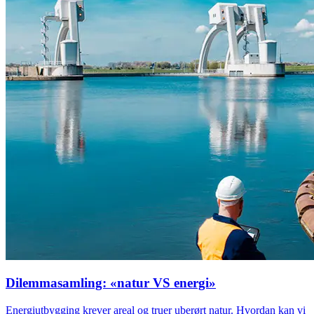
Dilemmasamling: «natur VS energi»
Energiutbygging krever areal og truer uberørt natur. Hvordan kan vi