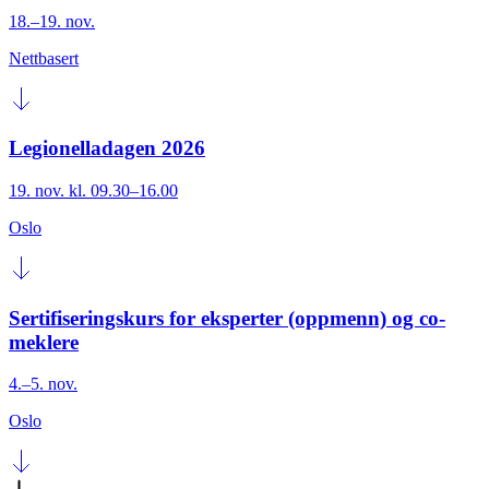
18.–19. nov.
Nettbasert
Legionelladagen 2026
19. nov. kl. 09.30–16.00
Oslo
Ser­­ti­­fi­­se­rings­­­kurs for eks­­per­­ter (opp­­menn) og co-
mek­­le­­re
4.–5. nov.
Oslo