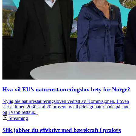
Hva vil EU’s naturrestaureringslov bety for Norge?
Nylig ble naturrestaureringsloven vedtatt av Kommisjonen. Loven
sier at innen 2030 skal 20 prosent av all ødelagt natur både på land
og i vann restaur...
Streaming
Slik jobber du effektivt med bærekraft i praksis