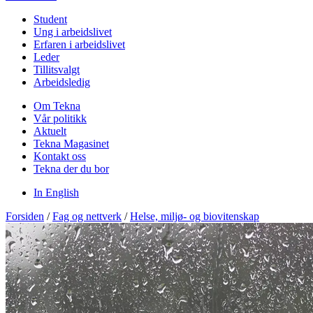
Student
Ung i arbeidslivet
Erfaren i arbeidslivet
Leder
Tillitsvalgt
Arbeidsledig
Om Tekna
Vår politikk
Aktuelt
Tekna Magasinet
Kontakt oss
Tekna der du bor
In English
Forsiden
/
Fag og nettverk
/
Helse, miljø- og biovitenskap