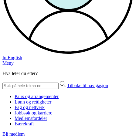
In English
Meny
Hva leter du etter?
Tilbake til navigasjon
Kurs og arrangementer
Lønn og rettigheter
Fag og nettverk
Jobbsøk og karriere
Medlemsfordeler
Bærekraft
Bli medlem