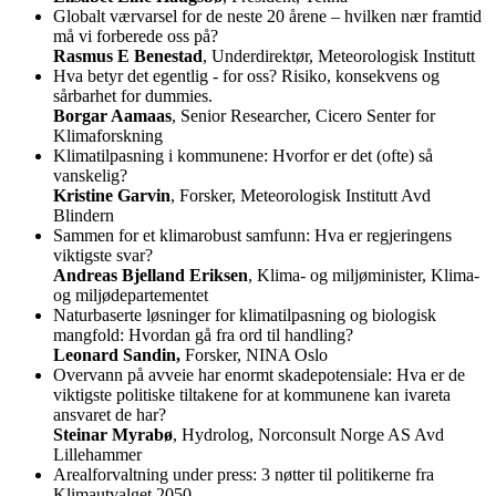
Globalt værvarsel for de neste 20 årene – hvilken nær framtid
må vi forberede oss på?
Rasmus E Benestad
, Underdirektør, Meteorologisk Institutt
Hva betyr det egentlig - for oss? Risiko, konsekvens og
sårbarhet for dummies.
Borgar Aamaas
, Senior Researcher, Cicero Senter for
Klimaforskning
Klimatilpasning i kommunene: Hvorfor er det (ofte) så
vanskelig?
Kristine Garvin
, Forsker, Meteorologisk Institutt Avd
Blindern
Sammen for et klimarobust samfunn: Hva er regjeringens
viktigste svar?
Andreas Bjelland Eriksen
, Klima- og miljøminister, Klima-
og miljødepartementet
Naturbaserte løsninger for klimatilpasning og biologisk
mangfold: Hvordan gå fra ord til handling?
Leonard Sandin,
Forsker, NINA Oslo
Overvann på avveie har enormt skadepotensiale: Hva er de
viktigste politiske tiltakene for at kommunene kan ivareta
ansvaret de har?
Steinar Myrabø
, Hydrolog, Norconsult Norge AS Avd
Lillehammer
Arealforvaltning under press: 3 nøtter til politikerne fra
Klimautvalget 2050