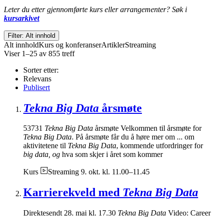
Leter du etter gjennomførte kurs eller arrangementer? Søk i
kursarkivet
Filter: Alt innhold
Alt innhold
Kurs og konferanser
Artikler
Streaming
Viser 1–25 av 855 treff
Sorter etter:
Relevans
Publisert
Tekna Big Data
årsmøte
53731
Tekna Big Data
årsmøte Velkommen til årsmøte for
Tekna Big Data
. På årsmøte får du å høre mer om ... om
aktivitetene til
Tekna Big Data
, kommende utfordringer for
big data, og
hva som skjer i året som kommer
Kurs
Streaming
9. okt. kl. 11.00–11.45
Karrierekveld med
Tekna Big Data
Direktesendt 28. mai kl. 17.30
Tekna Big Data
Video: Career