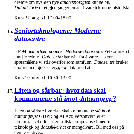
drømte om hva den nye
datateknologien
kunne bli.
Datahistorie
er et gjengangertemaer i våre teknologihistoriske
Kurs
27. aug. kl. 17.00–18.00
Seniorteknologene: Moderne
datasentre
53494
Seniorteknologene: Moderne datasentre
Velkommen til
lunsjforedrag!
Datasentre
har gått fra å være ... store
spørsmålene vi står overfor som samfunn.
Datasentre
bruker
enorme mengder energi, og i takt med at
Kurs
10. nov. kl. 10.30–13.00
Liten og sårbar: hvordan skal
kommunene
stå imot dataangrep
?
Liten og sårbar: hvordan skal kommunene
stå imot
dataangrep
? GDPR og AI Act: Personvern eller
konkurransekraft ... der kritisk kompetanse innenfor
teknologi- og
datasikkerhet
er mangelvare. Bli med oss på
denne viktige...