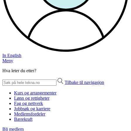
In English
Meny
Hva leter du etter?
Tilbake til navigasjon
Kurs og arrangementer
Lønn og rettigheter
Fag og nettverk
Jobbsøk og karriere
Medlemsfordeler
Bærekraft
Bli medlem