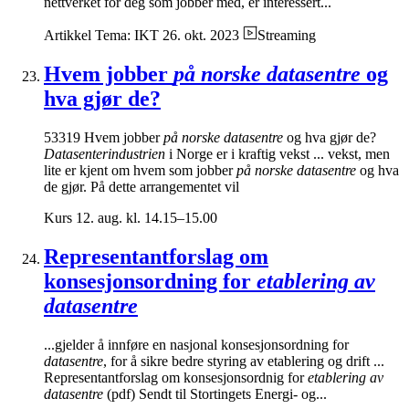
nettverket for deg som jobber med, er interessert...
Artikkel
Tema: IKT
26. okt. 2023
Streaming
Hvem jobber
på norske datasentre
og
hva gjør de?
53319 Hvem jobber
på norske datasentre
og hva gjør de?
Datasenterindustrien
i Norge er i kraftig vekst ... vekst, men
lite er kjent om hvem som jobber
på norske datasentre
og hva
de gjør. På dette arrangementet vil
Kurs
12. aug. kl. 14.15–15.00
Representantforslag om
konsesjonsordning for
etablering av
datasentre
...gjelder å innføre en nasjonal konsesjonsordning for
datasentre
, for å sikre bedre styring av etablering og drift ...
Representantforslag om konsesjonsordnig for
etablering av
datasentre
(pdf) Sendt til Stortingets Energi- og...