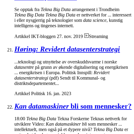
Se opptak fra
Tekna Big Data
arrangement i Trondheim
Tekna Big Data Tekna Big Data
er nettverket for ... interessert
i eller nysgjerrig på teknologier som
data science
, kunstig
intelligens og tingenes internett.
Artikkel
IKT-bloggen
27. nov. 2019
Streaming
Høring: Revidert datasenterstrategi
...teknologi og utnyttelse av overskuddsvarme i norske
datasentre
på grunn av økende digitalisering og energikrisen
... energikrisen i Europa. Politisk Innspill:
Revidert
datasenterstrategi
(pdf) Sendt til Kommunal- og
distriktsdepartementet...
Artikkel
Politisk
16. jan. 2023
Kan datamaskiner
bli som mennesker?
18:00
Tekna Big Data
Tekna Forskerne Teknas nettverk for
utviklere Video:
Kan datamaskiner bli
som mennesker ...
intellektuelt, men også på et dypere nivå?
Tekna Big Data
er