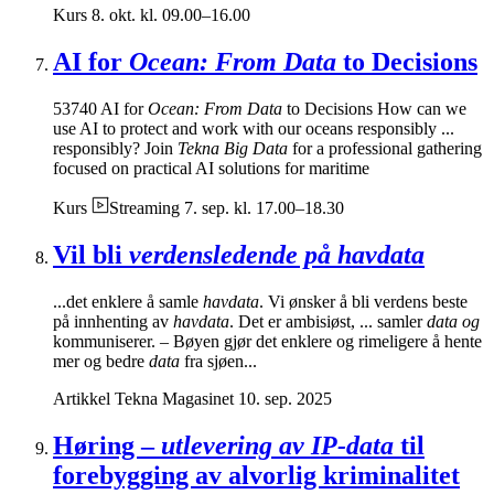
Kurs
8. okt. kl. 09.00–16.00
AI for
Ocean: From Data
to Decisions
53740 AI for
Ocean: From Data
to Decisions How can we
use AI to protect and work with our oceans responsibly ...
responsibly? Join
Tekna Big Data
for a professional gathering
focused on practical AI solutions for maritime
Kurs
Streaming
7. sep. kl. 17.00–18.30
Vil bli
verdensledende på havdata
...det enklere å samle
havdata
. Vi ønsker å bli verdens beste
på innhenting av
havdata
. Det er ambisiøst, ... samler
data og
kommuniserer. – Bøyen gjør det enklere og rimeligere å hente
mer og bedre
data
fra sjøen...
Artikkel
Tekna Magasinet
10. sep. 2025
Høring –
utlevering av IP-data
til
forebygging av alvorlig kriminalitet