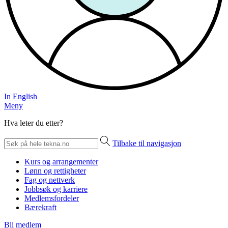
In English
Meny
Hva leter du etter?
Tilbake til navigasjon
Kurs og arrangementer
Lønn og rettigheter
Fag og nettverk
Jobbsøk og karriere
Medlemsfordeler
Bærekraft
Bli medlem