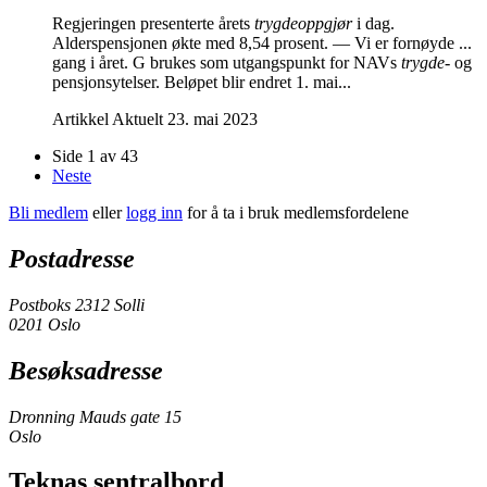
Regjeringen presenterte årets
trygdeoppgjør
i dag.
Alderspensjonen økte med 8,54 prosent. — Vi er fornøyde ...
gang i året. G brukes som utgangspunkt for NAVs
trygde-
og
pensjonsytelser. Beløpet blir endret 1. mai...
Artikkel
Aktuelt
23. mai 2023
Side 1 av 43
Neste
Bli medlem
eller
logg inn
for å ta i bruk medlemsfordelene
Postadresse
Postboks 2312 Solli
0201 Oslo
Besøksadresse
Dronning Mauds gate 15
Oslo
Teknas sentralbord