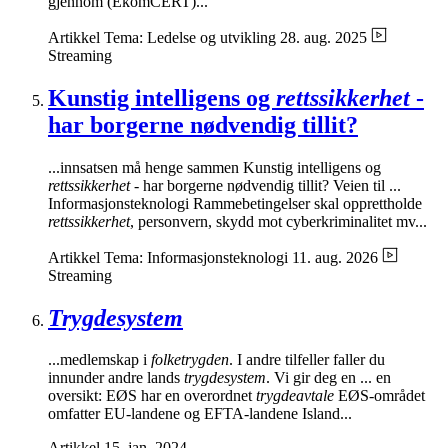
gjennom (EkomCERT)...
Artikkel
Tema: Ledelse og utvikling
28. aug. 2025
Streaming
Kunstig intelligens og
rettssikkerhet
-
har borgerne nødvendig tillit?
...innsatsen må henge sammen Kunstig intelligens og
rettssikkerhet
- har borgerne nødvendig tillit? Veien til ...
Informasjonsteknologi Rammebetingelser skal opprettholde
rettssikkerhet
, personvern, skydd mot cyberkriminalitet mv...
Artikkel
Tema: Informasjonsteknologi
11. aug. 2026
Streaming
Trygdesystem
...medlemskap i
folketrygden
. I andre tilfeller faller du
innunder andre lands
trygdesystem
. Vi gir deg en ... en
oversikt: EØS har en overordnet
trygdeavtale
EØS-området
omfatter EU-landene og EFTA-landene Island...
Artikkel
15. jan. 2024