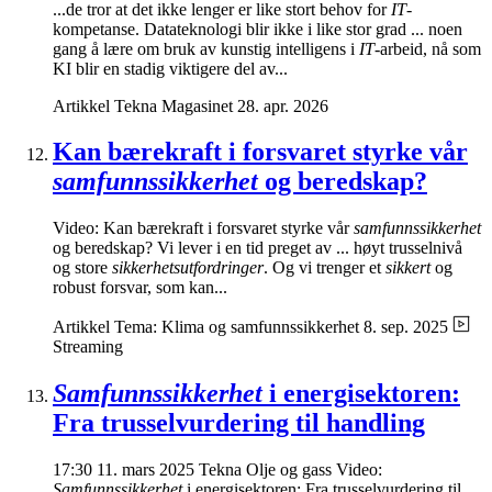
...de tror at det ikke lenger er like stort behov for
IT
-
kompetanse. Datateknologi blir ikke i like stor grad ... noen
gang å lære om bruk av kunstig intelligens i
IT
-arbeid, nå som
KI blir en stadig viktigere del av...
Artikkel
Tekna Magasinet
28. apr. 2026
Kan bærekraft i forsvaret styrke vår
samfunnssikkerhet
og beredskap?
Video: Kan bærekraft i forsvaret styrke vår
samfunnssikkerhet
og beredskap? Vi lever i en tid preget av ... høyt trusselnivå
og store
sikkerhetsutfordringer
. Og vi trenger et
sikkert
og
robust forsvar, som kan...
Artikkel
Tema: Klima og samfunnssikkerhet
8. sep. 2025
Streaming
Samfunnssikkerhet
i energisektoren:
Fra trusselvurdering til handling
17:30 11. mars 2025 Tekna Olje og gass Video:
Samfunnssikkerhet
i energisektoren: Fra trusselvurdering til ...