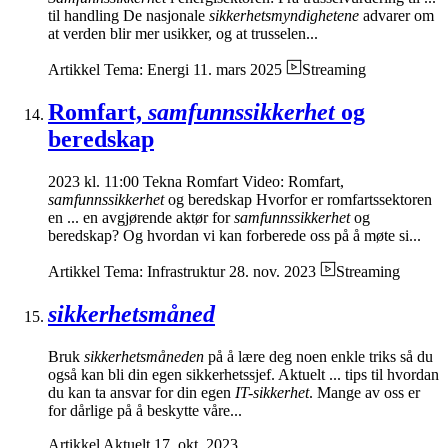
til handling De nasjonale
sikkerhetsmyndighetene
advarer om
at verden blir mer usikker, og at trusselen...
Artikkel
Tema: Energi
11. mars 2025
Streaming
Romfart,
samfunnssikkerhet
og
beredskap
2023 kl. 11:00 Tekna Romfart Video: Romfart,
samfunnssikkerhet
og beredskap Hvorfor er romfartssektoren
en ... en avgjørende aktør for
samfunnssikkerhet
og
beredskap? Og hvordan vi kan forberede oss på å møte si...
Artikkel
Tema: Infrastruktur
28. nov. 2023
Streaming
sikkerhetsmåned
Bruk
sikkerhetsmåneden
på å lære deg noen enkle triks så du
også kan bli din egen sikkerhetssjef. Aktuelt ... tips til hvordan
du kan ta ansvar for din egen
IT-sikkerhet
. Mange av oss er
for dårlige på å beskytte våre...
Artikkel
Aktuelt
17. okt. 2023