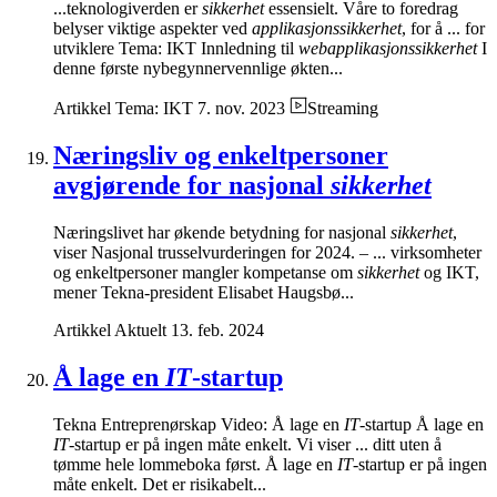
...teknologiverden er
sikkerhet
essensielt. Våre to foredrag
belyser viktige aspekter ved
applikasjonssikkerhet
, for å ... for
utviklere Tema: IKT Innledning til
webapplikasjonssikkerhet
I
denne første nybegynnervennlige økten...
Artikkel
Tema: IKT
7. nov. 2023
Streaming
Næringsliv og enkeltpersoner
avgjørende for nasjonal
sikkerhet
Næringslivet har økende betydning for nasjonal
sikkerhet
,
viser Nasjonal trusselvurderingen for 2024. – ... virksomheter
og enkeltpersoner mangler kompetanse om
sikkerhet
og IKT,
mener Tekna-president Elisabet Haugsbø...
Artikkel
Aktuelt
13. feb. 2024
Å lage en
IT
-startup
Tekna Entreprenørskap Video: Å lage en
IT
-startup Å lage en
IT
-startup er på ingen måte enkelt. Vi viser ... ditt uten å
tømme hele lommeboka først. Å lage en
IT
-startup er på ingen
måte enkelt. Det er risikabelt...