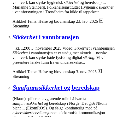
vannverk kan styrke hygienisk
sikkerhet
og beredskap ...
Marianne Steinberg, Folkehelseinstituttet Hygienisk
sikkerhet
i vannforsyningen i Trondheim fra kilde til tappekran...
Artikkel
Tema: Helse og biovitenskap
23. feb. 2026
Streaming
Sikkerhet
i vannbransjen
...kl. 12:00 3. november 2025 Video:
Sikkerhet
i vannbransjen
Sikkerhet
i vannbransjen er et stadig mer aktuelt ... norske
vannverk kan styrke både fysisk og digital
sikring
. Vi vil
presentere ferske funn fra en undersøkelse...
Artikkel
Tema: Helse og biovitenskap
3. nov. 2025
Streaming
Samfunnssikkerhet
og beredskap
(Nkom) spiller en avgjørende rolle i å ivareta
samfunnssikkerhet
og beredskap i Norge. Det gjør Nkom
blant ... (EkomROS). Og følge kontinuerlig med på
cybersikkerhetssituasjonen
i elektronisk kommunikasjon