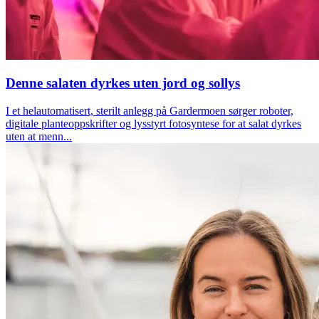
Denne salaten dyrkes uten jord og sollys
I et helautomatisert, sterilt anlegg på Gardermoen sørger roboter,
digitale planteoppskrifter og lysstyrt fotosyntese for at salat dyrkes
uten at menn...