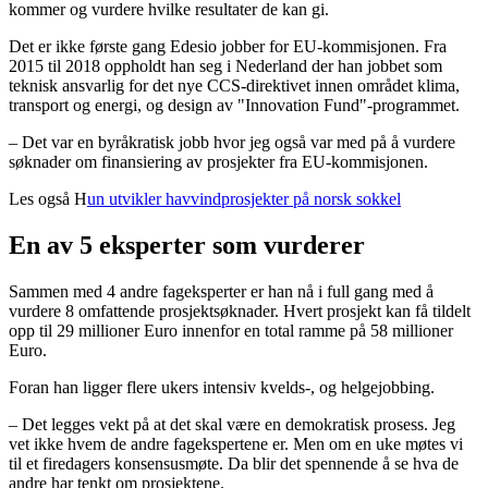
kommer og vurdere hvilke resultater de kan gi.
Det er ikke første gang Edesio jobber for EU-kommisjonen. Fra
2015 til 2018 oppholdt han seg i Nederland der han jobbet som
teknisk ansvarlig for det nye CCS-direktivet innen området klima,
transport og energi, og design av "Innovation Fund"-programmet.
– Det var en byråkratisk jobb hvor jeg også var med på å vurdere
søknader om finansiering av prosjekter fra EU-kommisjonen.
Les også H
un utvikler havvindprosjekter på norsk sokkel
En av 5 eksperter som vurderer
Sammen med 4 andre fageksperter er han nå i full gang med å
vurdere 8 omfattende prosjektsøknader. Hvert prosjekt kan få tildelt
opp til 29 millioner Euro innenfor en total ramme på 58 millioner
Euro.
Foran han ligger flere ukers intensiv kvelds-, og helgejobbing.
– Det legges vekt på at det skal være en demokratisk prosess. Jeg
vet ikke hvem de andre fagekspertene er. Men om en uke møtes vi
til et firedagers konsensusmøte. Da blir det spennende å se hva de
andre har tenkt om prosjektene.