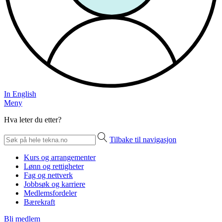
In English
Meny
Hva leter du etter?
Tilbake til navigasjon
Kurs og arrangementer
Lønn og rettigheter
Fag og nettverk
Jobbsøk og karriere
Medlemsfordeler
Bærekraft
Bli medlem