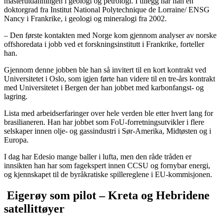
masterutdanningen i geologi og petrologi. I tillegg har han en
doktorgrad fra Institut National Polytechnique de Lorraine/ ENSG
Nancy i Frankrike, i geologi og mineralogi fra 2002.
– Den første kontakten med Norge kom gjennom analyser av norske
offshoredata i jobb ved et forskningsinstitutt i Frankrike, forteller
han.
Gjennom denne jobben ble han så invitert til en kort kontrakt ved
Universitetet i Oslo, som igjen førte han videre til en tre-års kontrakt
med Universitetet i Bergen der han jobbet med karbonfangst- og
lagring.
Lista med arbeidserfaringer over hele verden ble etter hvert lang for
brasilianeren. Han har jobbet som FoU-forretningsutvikler i flere
selskaper innen olje- og gassindustri i Sør-Amerika, Midtøsten og i
Europa.
I dag har Edesio mange baller i lufta, men den råde tråden er
innsikten han har som fagekspert innen CCSU og fornybar energi,
og kjennskapet til de byråkratiske spillereglene i EU-kommisjonen.
Eigerøy som pilot – Kreta og Hebridene
satellittøyer