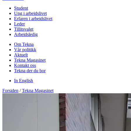
Student
Ung i arbeidslivet
Erfaren i arbeidslivet
Leder
Tillitsvalgt
Arbeidsledig
Om Tekna
Vår politikk
Aktuelt
Tekna Magasinet
Kontakt oss
Tekna der du bor
In English
Forsiden
/
Tekna Magasinet