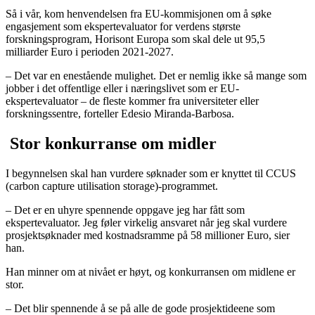
Så i vår, kom henvendelsen fra EU-kommisjonen om å søke
engasjement som ekspertevaluator for verdens største
forskningsprogram, Horisont Europa som skal dele ut 95,5
milliarder Euro i perioden 2021-2027.
– Det var en enestående mulighet. Det er nemlig ikke så mange som
jobber i det offentlige eller i næringslivet som er EU-
ekspertevaluator – de fleste kommer fra universiteter eller
forskningssentre, forteller Edesio Miranda-Barbosa.
Stor konkurranse om midler
I begynnelsen skal han vurdere søknader som er knyttet til CCUS
(carbon capture utilisation storage)-programmet.
– Det er en uhyre spennende oppgave jeg har fått som
ekspertevaluator. Jeg føler virkelig ansvaret når jeg skal vurdere
prosjektsøknader med kostnadsramme på 58 millioner Euro, sier
han.
Han minner om at nivået er høyt, og konkurransen om midlene er
stor.
– Det blir spennende å se på alle de gode prosjektideene som