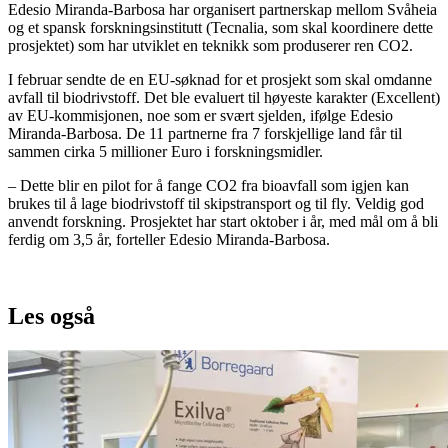
Edesio Miranda-Barbosa har organisert partnerskap mellom Svåheia
og et spansk forskningsinstitutt (Tecnalia, som skal koordinere dette
prosjektet) som har utviklet en teknikk som produserer ren CO2.
I februar sendte de en EU-søknad for et prosjekt som skal omdanne
avfall til biodrivstoff. Det ble evaluert til høyeste karakter (Excellent)
av EU-kommisjonen, noe som er svært sjelden, ifølge Edesio
Miranda-Barbosa. De 11 partnerne fra 7 forskjellige land får til
sammen cirka 5 millioner Euro i forskningsmidler.
– Dette blir en pilot for å fange CO2 fra bioavfall som igjen kan
brukes til å lage biodrivstoff til skipstransport og til fly. Veldig god
anvendt forskning. Prosjektet har start oktober i år, med mål om å bli
ferdig om 3,5 år, forteller Edesio Miranda-Barbosa.
Les også