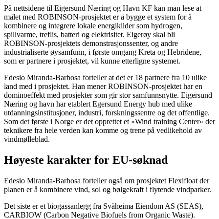
På nettsidene til Eigersund Næring og Havn KF kan man lese at
målet med ROBINSON-prosjektet er å bygge et system for å
kombinere og integrere lokale energikilder som hydrogen,
spillvarme, treflis, batteri og elektrisitet. Eigerøy skal bli
ROBINSON-prosjektets demonstrasjonssenter, og andre
industrialiserte øysamfunn, i første omgang Kreta og Hebridene,
som er partnere i prosjektet, vil kunne etterligne systemet.
Edesio Miranda-Barbosa forteller at det er 18 partnere fra 10 ulike
land med i prosjektet. Han mener ROBINSON-prosjektet har en
dominoeffekt med prosjekter som gir stor samfunnsnytte. Eigersund
Næring og havn har etablert Egersund Energy hub med ulike
utdanningsinstitusjoner, industri, forskningssentre og det offentlige.
Som det første i Norge er det opprettet et «Wind training Center» der
teknikere fra hele verden kan komme og trene på vedlikehold av
vindmølleblad.
Høyeste karakter for EU-søknad
Edesio Miranda-Barbosa forteller også om prosjektet Flexifloat der
planen er å kombinere vind, sol og bølgekraft i flytende vindparker.
Det siste er et biogassanlegg fra Svåheima Eiendom AS (SEAS),
CARBIOW (Carbon Negative Biofuels from Organic Waste).