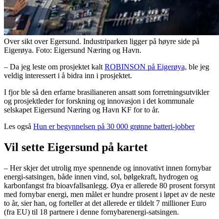
Over sikt over Egersund. Industriparken ligger på høyre side på
Eigerøya. Foto: Eigersund Næring og Havn.
– Da jeg leste om prosjektet kalt
ROBINSON på Eigerøya,
ble jeg
veldig interessert i å bidra inn i prosjektet.
I fjor ble så den erfarne brasilianeren ansatt som forretningsutvikler
og prosjektleder for forskning og innovasjon i det kommunale
selskapet Eigersund Næring og Havn KF for to år.
Les også
Hun er begynnelsen på 30 000 grønne batteri-jobber
Vil sette Eigersund på kartet
– Her skjer det utrolig mye spennende og innovativt innen fornybar
energi-satsingen, både innen vind, sol, bølgekraft, hydrogen og
karbonfangst fra bioavfallsanlegg. Øya er allerede 80 prosent forsynt
med fornybar energi, men målet er hundre prosent i løpet av de neste
to år, sier han, og forteller at det allerede er tildelt 7 millioner Euro
(fra EU) til 18 partnere i denne fornybarenergi-satsingen.