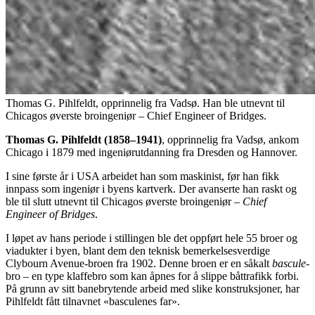
Thomas G. Pihlfeldt, opprinnelig fra Vadsø. Han ble utnevnt til
Chicagos øverste broingeniør – Chief Engineer of Bridges.
Thomas G. Pihlfeldt (1858–1941)
, opprinnelig fra Vadsø, ankom
Chicago i 1879 med ingeniørutdanning fra Dresden og Hannover.
I sine første år i USA arbeidet han som maskinist, før han fikk
innpass som ingeniør i byens kartverk. Der avanserte han raskt og
ble til slutt utnevnt til Chicagos øverste broingeniør –
Chief
Engineer of Bridges
.
I løpet av hans periode i stillingen ble det oppført hele 55 broer og
viadukter i byen, blant dem den teknisk bemerkelsesverdige
Clybourn Avenue-broen fra 1902. Denne broen er en såkalt
bascule
-
bro – en type klaffebro som kan åpnes for å slippe båttrafikk forbi.
På grunn av sitt banebrytende arbeid med slike konstruksjoner, har
Pihlfeldt fått tilnavnet «basculenes far».