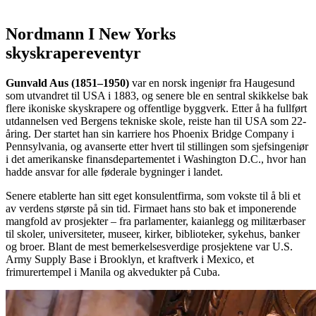
Nordmann I New Yorks
skyskrapereventyr
Gunvald Aus (1851–1950)
var en norsk ingeniør fra Haugesund
som utvandret til USA i 1883, og senere ble en sentral skikkelse bak
flere ikoniske skyskrapere og offentlige byggverk. Etter å ha fullført
utdannelsen ved Bergens tekniske skole, reiste han til USA som 22-
åring. Der startet han sin karriere hos Phoenix Bridge Company i
Pennsylvania, og avanserte etter hvert til stillingen som sjefsingeniør
i det amerikanske finansdepartementet i Washington D.C., hvor han
hadde ansvar for alle føderale bygninger i landet.
Senere etablerte han sitt eget konsulentfirma, som vokste til å bli et
av verdens største på sin tid. Firmaet hans sto bak et imponerende
mangfold av prosjekter – fra parlamenter, kaianlegg og militærbaser
til skoler, universiteter, museer, kirker, biblioteker, sykehus, banker
og broer. Blant de mest bemerkelsesverdige prosjektene var U.S.
Army Supply Base i Brooklyn, et kraftverk i Mexico, et
frimurertempel i Manila og akvedukter på Cuba.