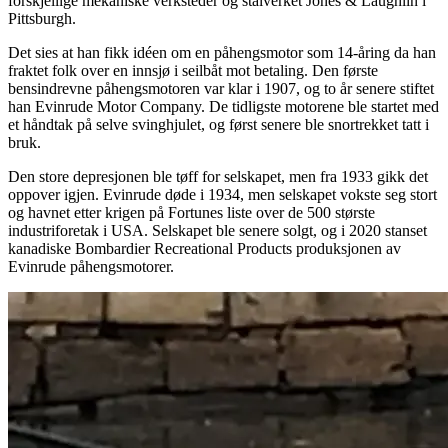
forskjellige mekaniske verksteder og stålverket Jones & Laughlin i
Pittsburgh.
Det sies at han fikk idéen om en påhengsmotor som 14-åring da han
fraktet folk over en innsjø i seilbåt mot betaling. Den første
bensindrevne påhengsmotoren var klar i 1907, og to år senere stiftet
han Evinrude Motor Company. De tidligste motorene ble startet med
et håndtak på selve svinghjulet, og først senere ble snortrekket tatt i
bruk.
Den store depresjonen ble tøff for selskapet, men fra 1933 gikk det
oppover igjen. Evinrude døde i 1934, men selskapet vokste seg stort
og havnet etter krigen på Fortunes liste over de 500 største
industriforetak i USA. Selskapet ble senere solgt, og i 2020 stanset
kanadiske Bombardier Recreational Products produksjonen av
Evinrude påhengsmotorer.