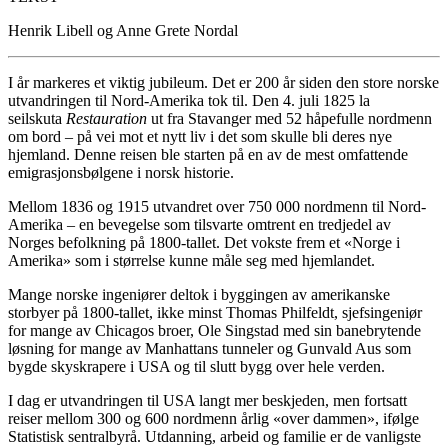
Henrik Libell og Anne Grete Nordal
I år markeres et viktig jubileum. Det er 200 år siden den store norske
utvandringen til Nord-Amerika tok til. Den 4. juli 1825 la
seilskuta
Restauration
ut fra Stavanger med 52 håpefulle nordmenn
om bord – på vei mot et nytt liv i det som skulle bli deres nye
hjemland. Denne reisen ble starten på en av de mest omfattende
emigrasjonsbølgene i norsk historie.
Mellom 1836 og 1915 utvandret over 750 000 nordmenn til Nord-
Amerika – en bevegelse som tilsvarte omtrent en tredjedel av
Norges befolkning på 1800-tallet. Det vokste frem et «Norge i
Amerika» som i størrelse kunne måle seg med hjemlandet.
Mange norske ingeniører deltok i byggingen av amerikanske
storbyer på 1800-tallet, ikke minst Thomas Philfeldt, sjefsingeniør
for mange av Chicagos broer, Ole Singstad med sin banebrytende
løsning for mange av Manhattans tunneler og Gunvald Aus som
bygde skyskrapere i USA og til slutt bygg over hele verden.
I dag er utvandringen til USA langt mer beskjeden, men fortsatt
reiser mellom 300 og 600 nordmenn årlig «over dammen», ifølge
Statistisk sentralbyrå. Utdanning, arbeid og familie er de vanligste