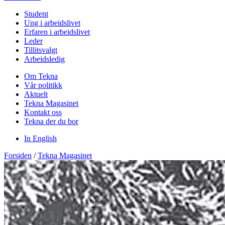
Student
Ung i arbeidslivet
Erfaren i arbeidslivet
Leder
Tillitsvalgt
Arbeidsledig
Om Tekna
Vår politikk
Aktuelt
Tekna Magasinet
Kontakt oss
Tekna der du bor
In English
Forsiden
/
Tekna Magasinet