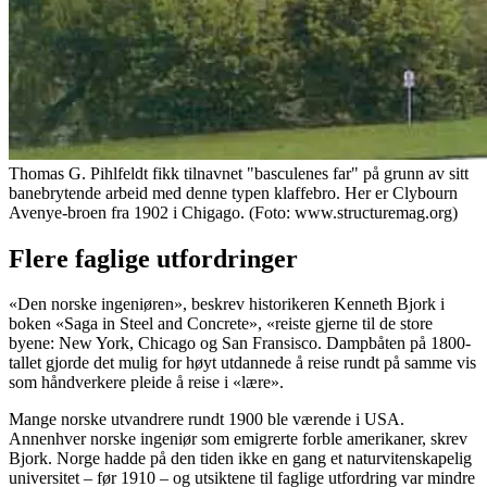
Thomas G. Pihlfeldt fikk tilnavnet "basculenes far" på grunn av sitt
banebrytende arbeid med denne typen klaffebro. Her er Clybourn
Avenye-broen fra 1902 i Chigago. (Foto: www.structuremag.org)
Flere faglige utfordringer
«Den norske ingeniøren», beskrev historikeren Kenneth Bjork i
boken «Saga in Steel and Concrete», «reiste gjerne til de store
byene: New York, Chicago og San Fransisco. Dampbåten på 1800-
tallet gjorde det mulig for høyt utdannede å reise rundt på samme vis
som håndverkere pleide å reise i «lære».
Mange norske utvandrere rundt 1900 ble værende i USA.
Annenhver norske ingeniør som emigrerte forble amerikaner, skrev
Bjork. Norge hadde på den tiden ikke en gang et naturvitenskapelig
universitet – før 1910 – og utsiktene til faglige utfordring var mindre