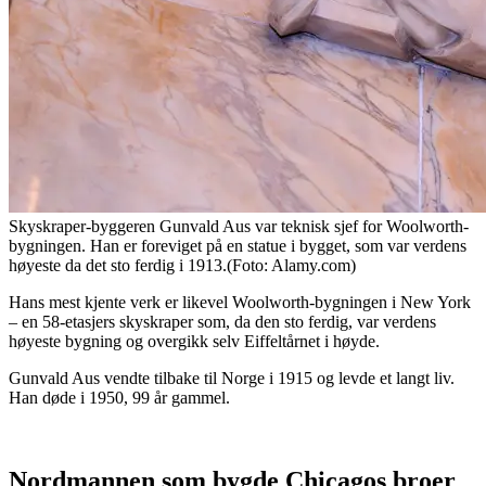
Skyskraper-byggeren Gunvald Aus var teknisk sjef for Woolworth-
bygningen. Han er foreviget på en statue i bygget, som var verdens
høyeste da det sto ferdig i 1913.(Foto: Alamy.com)
Hans mest kjente verk er likevel Woolworth-bygningen i New York
– en 58-etasjers skyskraper som, da den sto ferdig, var verdens
høyeste bygning og overgikk selv Eiffeltårnet i høyde.
Gunvald Aus vendte tilbake til Norge i 1915 og levde et langt liv.
Han døde i 1950, 99 år gammel.
Nordmannen som bygde Chicagos broer