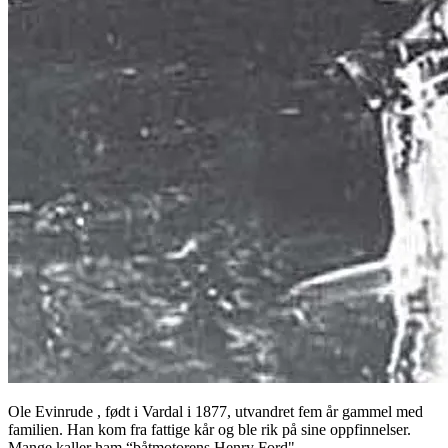
Ole Evinrude , født i Vardal i 1877, utvandret fem år gammel med
familien. Han kom fra fattige kår og ble rik på sine oppfinnelser.
Mange kaller ham “båtmotorens Henry Ford".