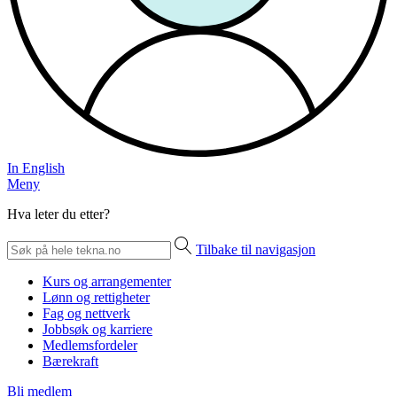
In English
Meny
Hva leter du etter?
Tilbake til navigasjon
Kurs og arrangementer
Lønn og rettigheter
Fag og nettverk
Jobbsøk og karriere
Medlemsfordeler
Bærekraft
Bli medlem