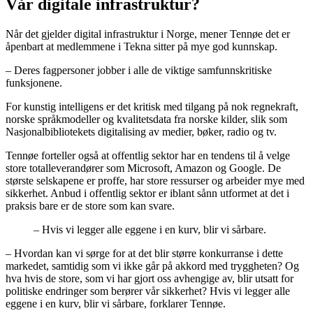
Vår digitale infrastruktur?
Når det gjelder digital infrastruktur i Norge, mener Tennøe det er
åpenbart at medlemmene i Tekna sitter på mye god kunnskap.
– Deres fagpersoner jobber i alle de viktige samfunnskritiske
funksjonene.
For kunstig intelligens er det kritisk med tilgang på nok regnekraft,
norske språkmodeller og kvalitetsdata fra norske kilder, slik som
Nasjonalbibliotekets digitalising av medier, bøker, radio og tv.
Tennøe forteller også at offentlig sektor har en tendens til å velge
store totalleverandører som Microsoft, Amazon og Google. De
største selskapene er proffe, har store ressurser og arbeider mye med
sikkerhet. Anbud i offentlig sektor er iblant sånn utformet at det i
praksis bare er de store som kan svare.
– Hvis vi legger alle eggene i en kurv, blir vi sårbare.
– Hvordan kan vi sørge for at det blir større konkurranse i dette
markedet, samtidig som vi ikke går på akkord med tryggheten? Og
hva hvis de store, som vi har gjort oss avhengige av, blir utsatt for
politiske endringer som berører vår sikkerhet? Hvis vi legger alle
eggene i en kurv, blir vi sårbare, forklarer Tennøe.