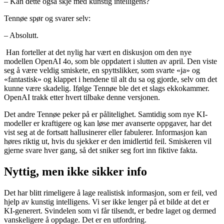
– Kan dette også skje med kunstig intelligens?
Tennøe spør og svarer selv:
– Absolutt.
Han forteller at det nylig har vært en diskusjon om den nye
modellen OpenAI 4o, som ble oppdatert i slutten av april. Den viste
seg å være veldig smiskete, en spyttslikker, som svarte «ja» og
«fantastisk» og klappet i hendene til alt du sa og gjorde, selv om det
kunne være skadelig. Ifølge Tennøe ble det et slags ekkokammer.
OpenAI trakk etter hvert tilbake denne versjonen.
Det andre Tennøe peker på er pålitelighet. Samtidig som nye KI-
modeller er kraftigere og kan løse mer avanserte oppgaver, har det
vist seg at de fortsatt hallusinerer eller fabulerer. Informasjon kan
høres riktig ut, hvis du sjekker er den imidlertid feil. Smiskeren vil
gjerne svare hver gang, så det sniker seg fort inn fiktive fakta.
Nyttig, men ikke sikker info
Det har blitt rimeligere å lage realistisk informasjon, som er feil, ved
hjelp av kunstig intelligens. Vi ser ikke lenger på et bilde at det er
KI-generert. Svindelen som vi får tilsendt, er bedre laget og dermed
vanskeligere å oppdage. Det er en utfordring.