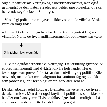
organ, finansiert av Nærings- og fiskeridepartementet, men også
uavhengig på den måten at rådet selv velger sine prosjekter og skal
henvende seg direkte til Stortinget.
– Vi skal gi politikerne en gave de ikke visste at de ville ha. Vi skal
være en slags radar.
– Det skal tydelig framgå hvorfor denne teknologiutviklingen er
viktig for Norge og hva handlingsrommet for politikerne kan være.
Slik jobber Teknologirådet
– I Teknologirådet arbeider vi tverrfaglig. Det er utrolig givende. Vi
er bredt sammensatt med dyktige folk fra hele landet. Her er
teknologer som prøver å forstå samfunnsutvikling og politikk. Eller
omvendt, mennesker med bakgrunn fra samfunnsfag og politikk
som jobber seg inn i teknologisfæren, forklarer Tennøe.
De skal arbeide faglig holdbart, kvaliteten må være høy og hvile i
det akademiske. Men de er også knyttet til politikken, som ikke bare
handler om å analysere. Hvis de folkevalgte skal ha mulighet til å
endre noe, må de oppfatte hva det er mulig å gjøre.