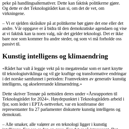
peke på handlingsalternativer. Dette kan faktisk politikerne gjøre.
Og dette er det Teknologirådet kan si, om det de vet, om
virkningene.
– Vi er sjelden skråsikre på at politikerne bør gjøre det ene eller det
andre. Vår oppgave er å bidra til den demokratiske agendaen og vise
at vi faktisk kan ta noen valg, når det gjelder teknologi. Det er ikke
bare noe som kommer fra andre steder, og som vi må forholde oss
passivt til.
Kunstig intelligens og klimaendring
«Rådet har valt å leggje vekt på to megatrendar som er nært knytte
til teknologiutviklinga og vil gje kraftige og transformative endringar
i det norske samfunnet i perioden: Framveksten av generativ kunstig
intelligens, og akselererande klimaendring.»
Dette skriver Tennøe på nettsiden deres under «Årsrapporten til
Teknologirådet for 2024». Høydepunktet i Teknologirådets arbeid i
fjor, som leder i EPTA-nettverket, var en konferanse der
representanter fra 27 parlamenter diskuterte kunstig intelligens og
demokrati.
– Alle smaker, alle valører av en teknologi ligger i kunstig