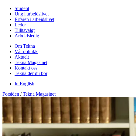
Student
Ung i arbeidslivet
Erfaren i arbeidslivet
Leder
Tillitsvalgt
Arbeidsledig
Om Tekna
Vår politikk
Aktuelt
Tekna Magasinet
Kontakt oss
Tekna der du bor
In English
Forsiden
/
Tekna Magasinet