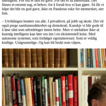
intelligens. For oss er den en gave. For det er så interessant. Det
finnes et enormt sug, et behov, for å forstå hva vi kan gjøre. Så får vi
håpe det blir en god gave, ikke en Pandoras eske for mennesket, sier
han.
– Utviklingen berører oss alle. I privatlivet, på jobb og skole. Det vil
også prege samfunnssikkerhet og demokrati. Kanskje vi blir gode til
å løse sånt som utfordringer innen helse. Men vi utelukker ikke at
kunstig intelligens kan føre oss inn i en eksistensiell krise. Med
autonome systemer, som forfølger egeninteresser. Som er veldig
kraftige. Uutgrunnelige. Og kan bli brukt som våpen.