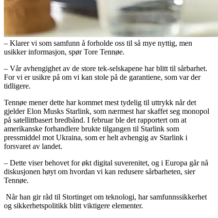
– Klarer vi som samfunn å forholde oss til så mye nyttig, men
usikker informasjon, spør Tore Tennøe.
– Vår avhengighet av de store tek-selskapene har blitt til sårbarhet.
For vi er usikre på om vi kan stole på de garantiene, som var der
tidligere.
Tennøe mener dette har kommet mest tydelig til uttrykk når det
gjelder Elon Musks Starlink, som nærmest har skaffet seg monopol
på satellittbasert bredbånd. I februar ble det rapportert om at
amerikanske forhandlere brukte tilgangen til Starlink som
pressmiddel mot Ukraina, som er helt avhengig av Starlink i
forsvaret av landet.
– Dette viser behovet for økt digital suverenitet, og i Europa går nå
diskusjonen høyt om hvordan vi kan redusere sårbarheten, sier
Tennøe.
Når han gir råd til Stortinget om teknologi, har samfunnssikkerhet
og sikkerhetspolitikk blitt viktigere elementer.