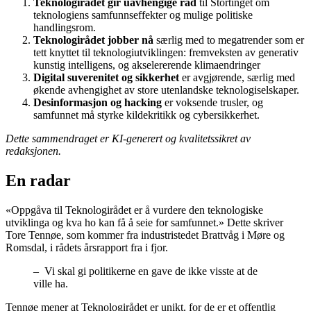
Teknologirådet gir uavhengige råd
til Stortinget om
teknologiens samfunnseffekter og mulige politiske
handlingsrom.
Teknologirådet jobber nå
særlig med to megatrender som er
tett knyttet til teknologiutviklingen: fremveksten av generativ
kunstig intelligens, og akselererende klimaendringer
Digital suverenitet og sikkerhet
er avgjørende, særlig med
økende avhengighet av store utenlandske teknologiselskaper.
Desinformasjon og hacking
er voksende trusler, og
samfunnet må styrke kildekritikk og cybersikkerhet.
Dette sammendraget er KI-generert og kvalitetssikret av
redaksjonen.
En radar
«Oppgåva til Teknologirådet er å vurdere den teknologiske
utviklinga og kva ho kan få å seie for samfunnet.» Dette skriver
Tore Tennøe, som kommer fra industristedet Brattvåg i Møre og
Romsdal, i rådets årsrapport fra i fjor.
– Vi skal gi politikerne en gave de ikke visste at de
ville ha.
Tennøe mener at Teknologirådet er unikt, for de er et offentlig