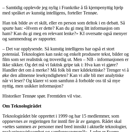
– Samtidig opplevde jeg nylig i Frankrike å få kjempenyttig hjelp
med språket av kunstig intelligens, forteller Tennøe.
Han tok bilde av et skilt, eller en person som deltok i en debatt. Så
spurte han: «Hvem er dette? Kan du gi meg litt informasjon om
ham? Kan du gi meg en relevant lenke?» KI oversatte også menyer
og sammendrag av rapporter.
– Det var opplysende. Så kunstig intelligens har også et stort
potensial. Teknologien kan raskt og enkelt produsere tekst, bilder og
film som ser realistisk og troverdig ut. Men – NB - informasjonen er
ikke sikker. Og det må vi faktisk gripe tak i: Hva kan vi gjøre?
Handler det om å merke? Må folk bli mer kildekritiske? Trenger vi å
øke den allmenne lesekyndigheten? Kan vi alle bli mer analytiske
når vi leser? Og klarer vi som samfunn å forholde oss til så mye
nyttig, men usikker informasjon?
Historiker Tennøe spør. Fremtiden vil vise.
Om Teknologirådet
Teknologirådet ble opprettet i 1999 og har 15 medlemmer, som
oppnevnes av regjeringen for inntil fire år av gangen. Rådet skal
«settes sammen av personer med bred innsikt i aktuelle teknologier,
nyskapingsvirksomhet og samfunnsspørsmål». Leder er Sverre