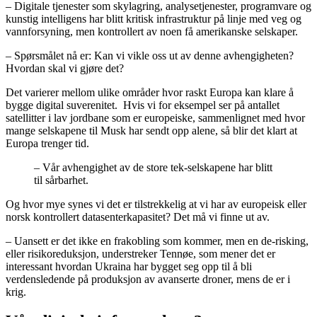
– Digitale tjenester som skylagring, analysetjenester, programvare og
kunstig intelligens har blitt kritisk infrastruktur på linje med veg og
vannforsyning, men kontrollert av noen få amerikanske selskaper.
– Spørsmålet nå er: Kan vi vikle oss ut av denne avhengigheten?
Hvordan skal vi gjøre det?
Det varierer mellom ulike områder hvor raskt Europa kan klare å
bygge digital suverenitet. Hvis vi for eksempel ser på antallet
satellitter i lav jordbane som er europeiske, sammenlignet med hvor
mange selskapene til Musk har sendt opp alene, så blir det klart at
Europa trenger tid.
– Vår avhengighet av de store tek-selskapene har blitt
til sårbarhet.
Og hvor mye synes vi det er tilstrekkelig at vi har av europeisk eller
norsk kontrollert datasenterkapasitet? Det må vi finne ut av.
– Uansett er det ikke en frakobling som kommer, men en de-risking,
eller risikoreduksjon, understreker Tennøe, som mener det er
interessant hvordan Ukraina har bygget seg opp til å bli
verdensledende på produksjon av avanserte droner, mens de er i
krig.