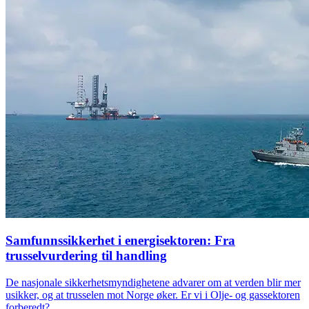
Samfunnssikkerhet i energisektoren: Fra
trusselvurdering til handling
De nasjonale sikkerhetsmyndighetene advarer om at verden blir mer
usikker, og at trusselen mot Norge øker. Er vi i Olje- og gassektoren
forberedt?