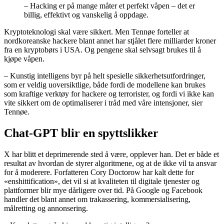
– Hacking er på mange måter et perfekt våpen – det er
billig, effektivt og vanskelig å oppdage.
Kryptoteknologi skal være sikkert. Men Tennøe forteller at
nordkoreanske hackere blant annet har stjålet flere milliarder kroner
fra en kryptobørs i USA. Og pengene skal selvsagt brukes til å
kjøpe våpen.
– Kunstig intelligens byr på helt spesielle sikkerhetsutfordringer,
som er veldig uoversiktlige, både fordi de modellene kan brukes
som kraftige verktøy for hackere og terrorister, og fordi vi ikke kan
vite sikkert om de optimaliserer i tråd med våre intensjoner, sier
Tennøe.
Chat-GPT blir en spyttslikker
X har blitt et deprimerende sted å være, opplever han. Det er både et
resultat av hvordan de styrer algoritmene, og at de ikke vil ta ansvar
for å moderere. Forfatteren Cory Doctorow har kalt dette for
«enshittification», det vil si at kvaliteten til digitale tjenester og
plattformer blir mye dårligere over tid. På Google og Facebook
handler det blant annet om trakassering, kommersialisering,
målretting og annonsering.