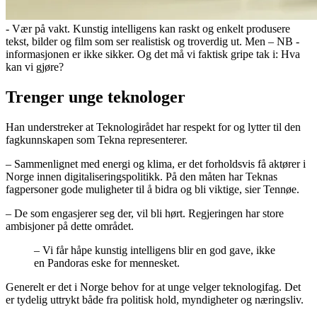
- Vær på vakt. Kunstig intelligens kan raskt og enkelt produsere
tekst, bilder og film som ser realistisk og troverdig ut. Men – NB -
informasjonen er ikke sikker. Og det må vi faktisk gripe tak i: Hva
kan vi gjøre?
Trenger unge teknologer
Han understreker at Teknologirådet har respekt for og lytter til den
fagkunnskapen som Tekna representerer.
– Sammenlignet med energi og klima, er det forholdsvis få aktører i
Norge innen digitaliseringspolitikk. På den måten har Teknas
fagpersoner gode muligheter til å bidra og bli viktige, sier Tennøe.
– De som engasjerer seg der, vil bli hørt. Regjeringen har store
ambisjoner på dette området.
– Vi får håpe kunstig intelligens blir en god gave, ikke
en Pandoras eske for mennesket.
Generelt er det i Norge behov for at unge velger teknologifag. Det
er tydelig uttrykt både fra politisk hold, myndigheter og næringsliv.