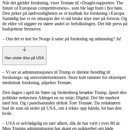
Når det gjelder forskning, viser Tennøe til «Draghi-rapporten: The
future of European competitiveness», som ble lagt fram i fjor høst.
Den peker på nødvendigheten av et krafttak for forskning i Europa.
Samtidig har vi en situasjon der vi må bruke mye mer på forsvar. Og
de eldre vil utgjøre en større andel av befolkningen. Det blir press på
budsjettene fremover.
– Om det er lurt for Norge å satse på forskning og utdanning? Ja!
Han stoler ikke på USA
– Vi ser at administrasjonen til Trump er direkte fiendtlig til
forsknings- og universitetssektoren. Store kutt rammer for eksempel
medisinsk forskning, påpeker Tennøe.
Den dagen i april da Støre og Stoltenberg besøkte Trump, åpnet den
politiske nettavisen Altinget en ny nisje; Digital. Det ble markert
med fest. Og i panelsamtalen deltok Tore Tennøe. Da redaktøren
bad de som nå stoler på USA, om å rekke opp hånda, lot han den
hvile.
– USA er selvfølgelig en nær alliert, slik de har vært i over 80 år.
Men Trumps administrasjon har skapt en usikkerhet om både