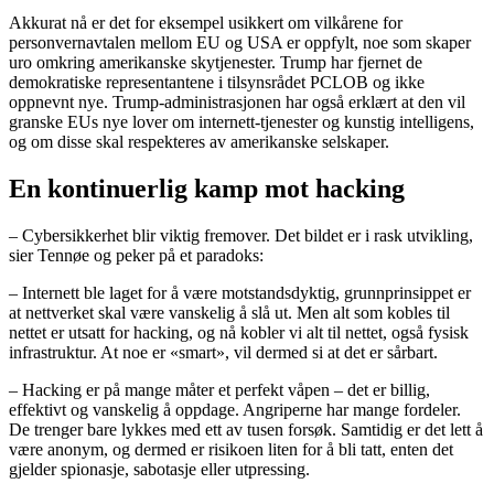
Akkurat nå er det for eksempel usikkert om vilkårene for
personvernavtalen mellom EU og USA er oppfylt, noe som skaper
uro omkring amerikanske skytjenester. Trump har fjernet de
demokratiske representantene i tilsynsrådet PCLOB og ikke
oppnevnt nye. Trump-administrasjonen har også erklært at den vil
granske EUs nye lover om internett-tjenester og kunstig intelligens,
og om disse skal respekteres av amerikanske selskaper.
En kontinuerlig kamp mot hacking
– Cybersikkerhet blir viktig fremover. Det bildet er i rask utvikling,
sier Tennøe og peker på et paradoks:
– Internett ble laget for å være motstandsdyktig, grunnprinsippet er
at nettverket skal være vanskelig å slå ut. Men alt som kobles til
nettet er utsatt for hacking, og nå kobler vi alt til nettet, også fysisk
infrastruktur. At noe er «smart», vil dermed si at det er sårbart.
– Hacking er på mange måter et perfekt våpen – det er billig,
effektivt og vanskelig å oppdage. Angriperne har mange fordeler.
De trenger bare lykkes med ett av tusen forsøk. Samtidig er det lett å
være anonym, og dermed er risikoen liten for å bli tatt, enten det
gjelder spionasje, sabotasje eller utpressing.