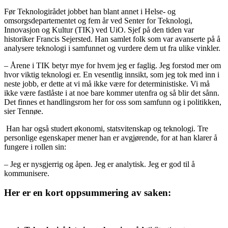
Før Teknologirådet jobbet han blant annet i Helse- og
omsorgsdepartementet og fem år ved Senter for Teknologi,
Innovasjon og Kultur (TIK) ved UiO. Sjef på den tiden var
historiker Francis Sejersted. Han samlet folk som var avanserte på å
analysere teknologi i samfunnet og vurdere dem ut fra ulike vinkler.
– Årene i TIK betyr mye for hvem jeg er faglig. Jeg forstod mer om
hvor viktig teknologi er. En vesentlig innsikt, som jeg tok med inn i
neste jobb, er dette at vi må ikke være for deterministiske. Vi må
ikke være fastlåste i at noe bare kommer utenfra og så blir det sånn.
Det finnes et handlingsrom her for oss som samfunn og i politikken,
sier Tennøe.
Han har også studert økonomi, statsvitenskap og teknologi. Tre
personlige egenskaper mener han er avgjørende, for at han klarer å
fungere i rollen sin:
– Jeg er nysgjerrig og åpen. Jeg er analytisk. Jeg er god til å
kommunisere.
Her er en kort oppsummering av saken: