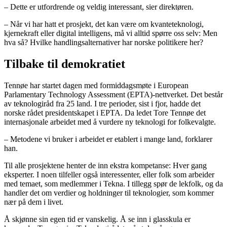
– Dette er utfordrende og veldig interessant, sier direktøren.
– Når vi har hatt et prosjekt, det kan være om kvanteteknologi,
kjernekraft eller digital intelligens, må vi alltid spørre oss selv: Men
hva så? Hvilke handlingsalternativer har norske politikere her?
Tilbake til demokratiet
Tennøe har startet dagen med formiddagsmøte i European
Parlamentary Technology Assessment (EPTA)-nettverket. Det består
av teknologiråd fra 25 land. I tre perioder, sist i fjor, hadde det
norske rådet presidentskapet i EPTA. Da ledet Tore Tennøe det
internasjonale arbeidet med å vurdere ny teknologi for folkevalgte.
– Metodene vi bruker i arbeidet er etablert i mange land, forklarer
han.
Til alle prosjektene henter de inn ekstra kompetanse: Hver gang
eksperter. I noen tilfeller også interessenter, eller folk som arbeider
med temaet, som medlemmer i Tekna. I tillegg spør de lekfolk, og da
handler det om verdier og holdninger til teknologier, som kommer
nær på dem i livet.
Å skjønne sin egen tid er vanskelig. Å se inn i glasskula er