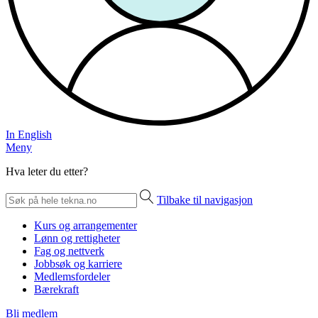
In English
Meny
Hva leter du etter?
Tilbake til navigasjon
Kurs og arrangementer
Lønn og rettigheter
Fag og nettverk
Jobbsøk og karriere
Medlemsfordeler
Bærekraft
Bli medlem