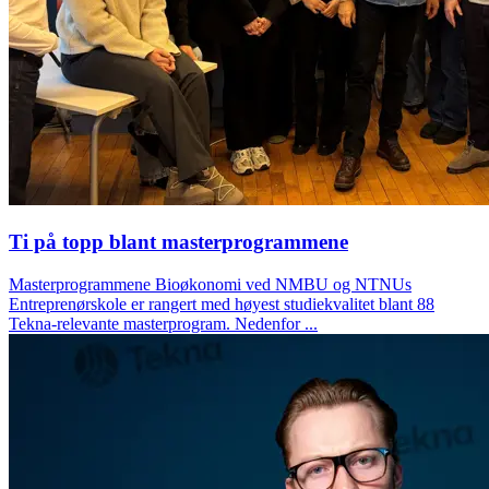
Ti på topp blant masterprogrammene
Masterprogrammene Bioøkonomi ved NMBU og NTNUs
Entreprenørskole er rangert med høyest studiekvalitet blant 88
Tekna-relevante masterprogram. Nedenfor ...