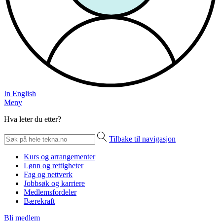
In English
Meny
Hva leter du etter?
Tilbake til navigasjon
Kurs og arrangementer
Lønn og rettigheter
Fag og nettverk
Jobbsøk og karriere
Medlemsfordeler
Bærekraft
Bli medlem