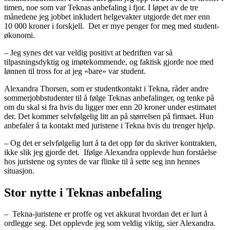
timen, noe som var Teknas anbefaling i fjor. I løpet av de tre
månedene jeg jobbet inkludert helgevakter utgjorde det mer enn
10 000 kroner i forskjell. Det er mye penger for meg med student-
økonomi.
– Jeg synes det var veldig positivt at bedriften var så
tilpasningsdyktig og imøtekommende, og faktisk gjorde noe med
lønnen til tross for at jeg «bare» var student.
Alexandra Thorsen, som er studentkontakt i Tekna, råder andre
sommerjobbstudenter til å følge Teknas anbefalinger, og tenke på
om du skal si fra hvis du ligger mer enn 20 kroner under estimatet
der. Det kommer selvfølgelig litt an på størrelsen på firmaet. Hun
anbefaler å ta kontakt med juristene i Tekna hvis du trenger hjelp.
– Og det er selvfølgelig lurt å ta det opp før du skriver kontrakten,
ikke slik jeg gjorde det. Ifølge Alexandra opplevde hun forståelse
hos juristene og syntes de var flinke til å sette seg inn hennes
situasjon.
Stor nytte i Teknas anbefaling
– Tekna-juristene er proffe og vet akkurat hvordan det er lurt å
ordlegge seg. Det opplevde jeg som veldig viktig, sier Alexandra.