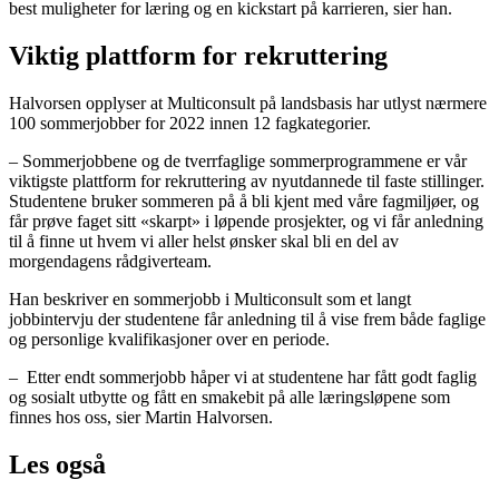
best muligheter for læring og en kickstart på karrieren, sier han.
Viktig plattform for rekruttering
Halvorsen opplyser at Multiconsult på landsbasis har utlyst nærmere
100 sommerjobber for 2022 innen 12 fagkategorier.
– Sommerjobbene og de tverrfaglige sommerprogrammene er vår
viktigste plattform for rekruttering av nyutdannede til faste stillinger.
Studentene bruker sommeren på å bli kjent med våre fagmiljøer, og
får prøve faget sitt «skarpt» i løpende prosjekter, og vi får anledning
til å finne ut hvem vi aller helst ønsker skal bli en del av
morgendagens rådgiverteam.
Han beskriver en sommerjobb i Multiconsult som et langt
jobbintervju der studentene får anledning til å vise frem både faglige
og personlige kvalifikasjoner over en periode.
– Etter endt sommerjobb håper vi at studentene har fått godt faglig
og sosialt utbytte og fått en smakebit på alle læringsløpene som
finnes hos oss, sier Martin Halvorsen.
Les også