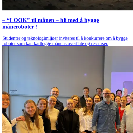
– “LOOK” til månen – bli med å bygge
måneroboter !
Studenter og teknologimiljøer inviteres til å konkurrere om å bygge
roboter som kan kartlegge månens overflate og ressurser.