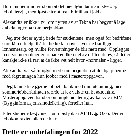
Hun minner imidlertid om at det med lønn tar man ikke opp i
jobbintervju, men først etter at man blir tilbudt jobb.
Alexandra er ikke i tvil om nytten av at Tekna har begynt å lage
anbefalinger på sommerjobblønn.
– Jeg tror det er nyttig både for studentene, men også for bedriftene
som får en hjelp til å bli bedre klar over hvor de bør ligge
lønnsmessig, og hvilke forventninger de blir møtt med. Opplegget
med sommerjobber er jo bare en liten del av driften deres, så det er
kanskje ikke så rart at de ikke vet helt hvor «normalen» ligger.
Alexandra var så fornøyd med sommerjobben at det hjalp henne
med fagretningen hun jobber med i masteroppgaven.
– Jeg kunne like gjerne jobbet i bank med min utdanning, men
sommerjobberfaringen gjorde at jeg valgte en byggretning.
Masteroppgaven handler om implementering av kalkyle i BIM
(Bygginformasjonssmodellering), forteller hun.
Etter studiene begynner hun i fast jobb i AF Bygg Oslo. Der er
jobbkontrakten allerede klar.
Dette er anbefalingen for 2022