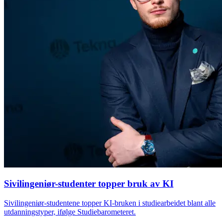
Sivilingeniør-studenter topper bruk av KI
Sivilingeniør-studentene topper KI-bruken i studiearbeidet blant alle
utdanningstyper, ifølge Studiebarometeret.