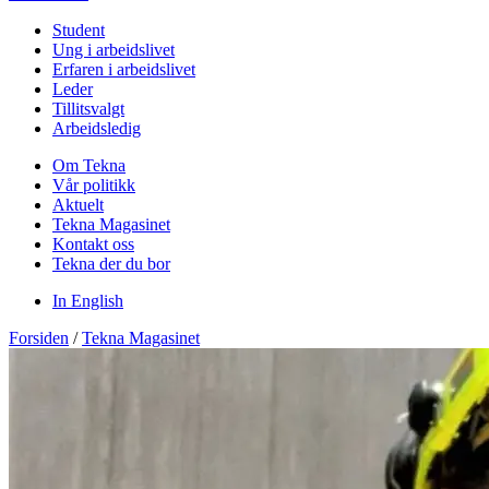
Student
Ung i arbeidslivet
Erfaren i arbeidslivet
Leder
Tillitsvalgt
Arbeidsledig
Om Tekna
Vår politikk
Aktuelt
Tekna Magasinet
Kontakt oss
Tekna der du bor
In English
Forsiden
/
Tekna Magasinet