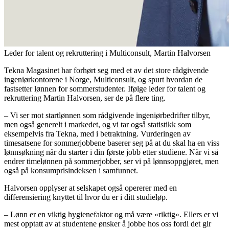
Leder for talent og rekruttering i Multiconsult, Martin Halvorsen
Tekna Magasinet har forhørt seg med et av det store rådgivende
ingeniørkontorene i Norge, Multiconsult, og spurt hvordan de
fastsetter lønnen for sommerstudenter. Ifølge leder for talent og
rekruttering Martin Halvorsen, ser de på flere ting.
– Vi ser mot startlønnen som rådgivende ingeniørbedrifter tilbyr,
men også generelt i markedet, og vi tar også statistikk som
eksempelvis fra Tekna, med i betraktning. Vurderingen av
timesatsene for sommerjobbene baserer seg på at du skal ha en viss
lønnsøkning når du starter i din første jobb etter studiene. Når vi så
endrer timelønnen på sommerjobber, ser vi på lønnsoppgjøret, men
også på konsumprisindeksen i samfunnet.
Halvorsen opplyser at selskapet også opererer med en
differensiering knyttet til hvor du er i ditt studieløp.
– Lønn er en viktig hygienefaktor og må være «riktig». Ellers er vi
mest opptatt av at studentene ønsker å jobbe hos oss fordi det gir