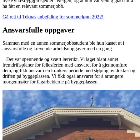
nye Fylkesbyggprosjektet i Bergen, og at hun var veldig glad for å
ha fått en relevant sommerjobb.
Gå rett til Teknas anbefaling for sommerlønn 2022!
Ansvarsfulle oppgaver
Sammen med en annen sommerjobbstudent ble hun kastet ut i
ansvarsfulle og krevende arbeidsoppgaver med en gang.
– Det var spennende og svært lærerikt. Vi laget blant annet
fremdriftsplaner for fellesferien med ansvaret for å gjennomføre
dem, og fikk ansvar i en to-ukers periode med støping av dekker og
driften på byggeplassen. Vi fikk også ansvaret for å arrangere
morgenmøter for fagarbeiderne på byggeplassen.