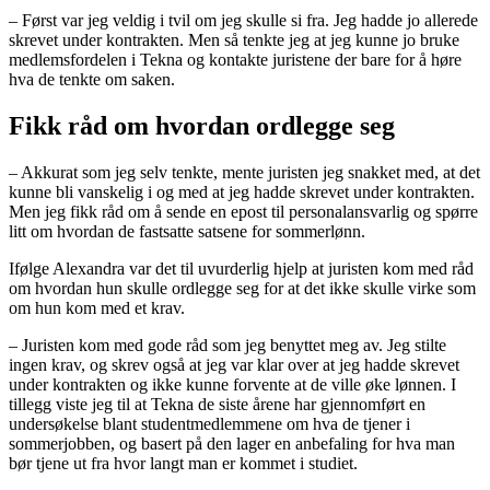
– Først var jeg veldig i tvil om jeg skulle si fra. Jeg hadde jo allerede
skrevet under kontrakten. Men så tenkte jeg at jeg kunne jo bruke
medlemsfordelen i Tekna og kontakte juristene der bare for å høre
hva de tenkte om saken.
Fikk råd om hvordan ordlegge seg
– Akkurat som jeg selv tenkte, mente juristen jeg snakket med, at det
kunne bli vanskelig i og med at jeg hadde skrevet under kontrakten.
Men jeg fikk råd om å sende en epost til personalansvarlig og spørre
litt om hvordan de fastsatte satsene for sommerlønn.
Ifølge Alexandra var det til uvurderlig hjelp at juristen kom med råd
om hvordan hun skulle ordlegge seg for at det ikke skulle virke som
om hun kom med et krav.
– Juristen kom med gode råd som jeg benyttet meg av. Jeg stilte
ingen krav, og skrev også at jeg var klar over at jeg hadde skrevet
under kontrakten og ikke kunne forvente at de ville øke lønnen. I
tillegg viste jeg til at Tekna de siste årene har gjennomført en
undersøkelse blant studentmedlemmene om hva de tjener i
sommerjobben, og basert på den lager en anbefaling for hva man
bør tjene ut fra hvor langt man er kommet i studiet.