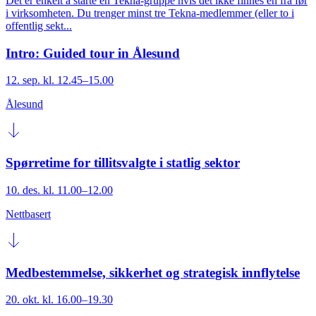
Det er enkelt å starte en Tekna-gruppe hvis det ikke finnes en fra før
i virksomheten. Du trenger minst tre Tekna-medlemmer (eller to i
offentlig sekt...
Intro: Guided tour in Ålesund
12. sep. kl. 12.45–15.00
Ålesund
Spørretime for tillitsvalgte i statlig sektor
10. des. kl. 11.00–12.00
Nettbasert
Medbestemmelse, sikkerhet og strategisk innflytelse
20. okt. kl. 16.00–19.30