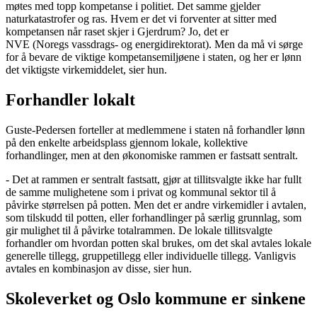
møtes med topp kompetanse i politiet. Det samme gjelder
naturkatastrofer og ras. Hvem er det vi forventer at sitter med
kompetansen når raset skjer i Gjerdrum? Jo, det er
NVE (Noregs vassdrags- og energidirektorat). Men da må vi sørge
for å bevare de viktige kompetansemiljøene i staten, og her er lønn
det viktigste virkemiddelet, sier hun.
Forhandler lokalt
Guste-Pedersen forteller at medlemmene i staten nå forhandler lønn
på den enkelte arbeidsplass gjennom lokale, kollektive
forhandlinger, men at den økonomiske rammen er fastsatt sentralt.
- Det at rammen er sentralt fastsatt, gjør at tillitsvalgte ikke har fullt
de samme mulighetene som i privat og kommunal sektor til å
påvirke størrelsen på potten. Men det er andre virkemidler i avtalen,
som tilskudd til potten, eller forhandlinger på særlig grunnlag, som
gir mulighet til å påvirke totalrammen. De lokale tillitsvalgte
forhandler om hvordan potten skal brukes, om det skal avtales lokale
generelle tillegg, gruppetillegg eller individuelle tillegg. Vanligvis
avtales en kombinasjon av disse, sier hun.
Skoleverket og Oslo kommune er sinkene