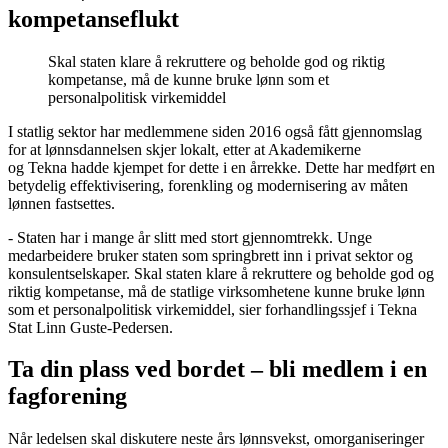
kompetanseflukt
Skal staten klare å rekruttere og beholde god og riktig
kompetanse, må de kunne bruke lønn som et
personalpolitisk virkemiddel
I statlig sektor har medlemmene siden 2016 også fått gjennomslag
for at lønnsdannelsen skjer lokalt, etter at Akademikerne
og Tekna hadde kjempet for dette i en årrekke. Dette har medført en
betydelig effektivisering, forenkling og modernisering av måten
lønnen fastsettes.
- Staten har i mange år slitt med stort gjennomtrekk. Unge
medarbeidere bruker staten som springbrett inn i privat sektor og
konsulentselskaper. Skal staten klare å rekruttere og beholde god og
riktig kompetanse, må de statlige virksomhetene kunne bruke lønn
som et personalpolitisk virkemiddel, sier forhandlingssjef i Tekna
Stat Linn Guste-Pedersen.
Ta din plass ved bordet – bli medlem i en
fagforening
Når ledelsen skal diskutere neste års lønnsvekst, omorganiseringer