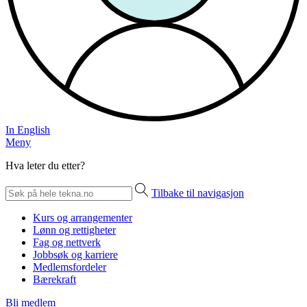
In English
Meny
Hva leter du etter?
Tilbake til navigasjon
Kurs og arrangementer
Lønn og rettigheter
Fag og nettverk
Jobbsøk og karriere
Medlemsfordeler
Bærekraft
Bli medlem