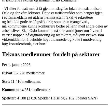
er lektorene i skolen og ansatte i Oslo kommune.
- Vi sliter fortsatt med å få gjennomslag for lokal lønnsdannelse i
Oslo og for våre lektorer. Dette er tariffområder som henger igjen
i et gammeldags og utdatert lønnssystem. Skal vi rekruttere
og beholde gode realfagslektorer, som er en mangelvare,
må kommunene kunne konkurrere bedre på lønn med andre deler av
arbeidslivet. Skal Oslo kommune nå sine ambisjoner om å være i
verdenstoppen på digitalisering og bærekraft, må lønn brukes som
virkemiddel for å beholde høyt utdannede og kutte i unødvendig
høy konsulentbruk, sier hun.
Teknas medlemmer fordelt på sektorer
Per 1. januar 2026
Privat:
67 228 medlemmer.
Stat:
11 416 medlemmer.
Kommune:
4 851 medlemmer.
Spekter:
4 188 (2 026 Spekter Helse og 2 162 Spekter SAN)