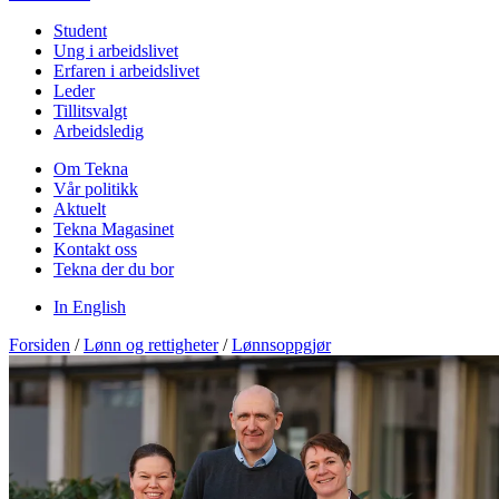
Student
Ung i arbeidslivet
Erfaren i arbeidslivet
Leder
Tillitsvalgt
Arbeidsledig
Om Tekna
Vår politikk
Aktuelt
Tekna Magasinet
Kontakt oss
Tekna der du bor
In English
Forsiden
/
Lønn og rettigheter
/
Lønnsoppgjør