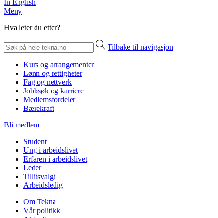
In English
Meny
Hva leter du etter?
Tilbake til navigasjon
Kurs og arrangementer
Lønn og rettigheter
Fag og nettverk
Jobbsøk og karriere
Medlemsfordeler
Bærekraft
Bli medlem
Student
Ung i arbeidslivet
Erfaren i arbeidslivet
Leder
Tillitsvalgt
Arbeidsledig
Om Tekna
Vår politikk