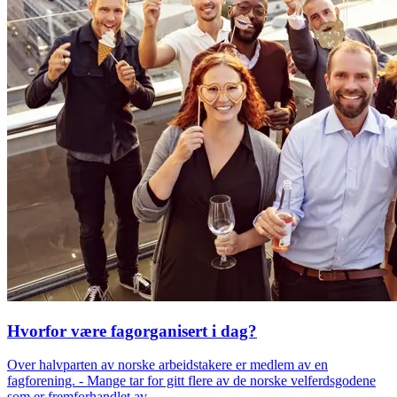
Hvorfor være fagorganisert i dag?
Over halvparten av norske arbeidstakere er medlem av en
fagforening. - Mange tar for gitt flere av de norske velferdsgodene
som er fremforhandlet av ...