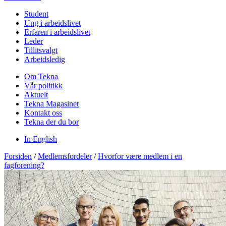
Student
Ung i arbeidslivet
Erfaren i arbeidslivet
Leder
Tillitsvalgt
Arbeidsledig
Om Tekna
Vår politikk
Aktuelt
Tekna Magasinet
Kontakt oss
Tekna der du bor
In English
Forsiden
/
Medlemsfordeler
/
Hvorfor være medlem i en
fagforening?