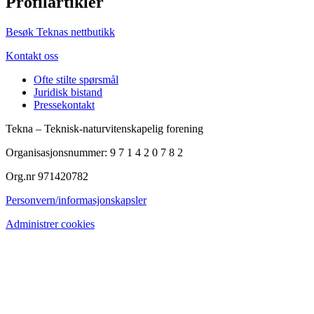
Profilartikler
Besøk Teknas nettbutikk
Kontakt oss
Ofte stilte spørsmål
Juridisk bistand
Pressekontakt
Tekna – Teknisk-naturvitenskapelig forening
Organisasjonsnummer: 9 7 1 4 2 0 7 8 2
Org.nr 971420782
Personvern/informasjonskapsler
Administrer cookies