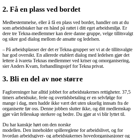
2. Få en plass ved bordet
Medbestemmelse, eller å få en plass ved bordet, handler om at du
som arbeidstaker har en hånd på rattet i ditt eget arbeidsmiljø. Er
dere tre Tekna-medlemmer kan dere danne gruppe, velge tillitsvalgt
og sikre god dialog mellom de ansatte og ledelsen.
– På arbeidsplasser der det er Tekna-grupper ser vi at de tillitsvalgte
har god oversikt. En allerede etablert dialog med ledelsen gjør det
lettere å ivareta Teknas medlemmer ved kriser og omorganisering,
sier Anders Kvam, forhandlingssjef for Tekna privat.
3. Bli en del av noe større
Fagforeninger har alltid jobbet for arbeidstakernes rettigheter. 37,5
timers arbeidsuke, ferie og overtidsbetaling er en selvfølge for
mange i dag, men hadde ikke vært det uten ukuelig innsats fra de
organiserte før oss. Denne jobben slutter ikke, og ditt medlemskap
gjør vårt fellesskap sterkere og bedre. Du gjør at vi blir lyttet til.
Du har kanskje hørt om den norske
modellen. Den inneholder spillereglene for arbeidslivet, og for
hvordan arbeidsgiver- og arbeidstakernes hovedorganisasjoner og