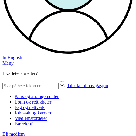
In English
Meny
Hva leter du etter?
Tilbake til navigasjon
Kurs og arrangementer
Lønn og rettigheter
Fag og nettverk
Jobbsøk og karriere
Medlemsfordeler
Bærekraft
Bli medlem