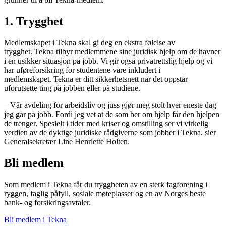
1. Trygghet
Medlemskapet i Tekna skal gi deg en ekstra følelse av
trygghet. Tekna tilbyr medlemmene sine juridisk hjelp om de havner
i en usikker situasjon på jobb. Vi gir også privatrettslig hjelp og vi
har uføreforsikring for studentene våre inkludert i
medlemskapet. Tekna er ditt sikkerhetsnett når det oppstår
uforutsette ting på jobben eller på studiene.
– Vår avdeling for arbeidsliv og juss gjør meg stolt hver eneste dag
jeg går på jobb. Fordi jeg vet at de som ber om hjelp får den hjelpen
de trenger. Spesielt i tider med kriser og omstilling ser vi virkelig
verdien av de dyktige juridiske rådgiverne som jobber i Tekna, sier
Generalsekretær Line Henriette Holten.
Bli medlem
Som medlem i Tekna får du tryggheten av en sterk fagforening i
ryggen, faglig påfyll, sosiale møteplasser og en av Norges beste
bank- og forsikringsavtaler.
Bli medlem i Tekna