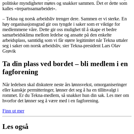
politiske myndigheter møtes og snakker sammen. Det er dette som
kalles «trepartssamarbeidet».
– Tekna og norsk arbeidsliv trenger dere. Sammen er vi sterke. En
høy organisasjonsgrad gir oss tyngde i saker som er viktige for
medlemmene våre. Dette gir oss mulighet til å skape et bedre
samarbeidsklima mellom ledelse og ansatte på den enkelte
arbeidsplass, samtidig som vi får større legitimitet når Tekna uttaler
seg i saker om norsk arbeidsliv, sier Tekna-president Lars Olav
Grøvik
Ta din plass ved bordet – bli medlem i en
fagforening
Når ledelsen skal diskutere neste års lønnsvekst, omorganiseringer
eller kanskje permitteringer, lønner det seg å ha en tillitsvalgt i
rommet. Er du Tekna-medlem, så snakker hun din sak. Les mer om
hvorfor det lønner seg å være med i en fagforening.
Finn ut mer
Les også