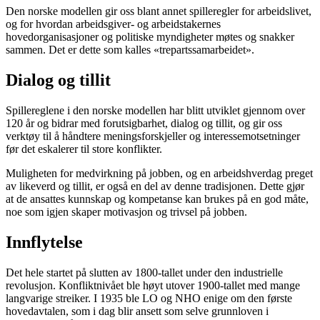
Den norske modellen gir oss blant annet spilleregler for arbeidslivet,
og for hvordan arbeidsgiver- og arbeidstakernes
hovedorganisasjoner og politiske myndigheter møtes og snakker
sammen. Det er dette som kalles «trepartssamarbeidet».
Dialog og tillit
Spillereglene i den norske modellen har blitt utviklet gjennom over
120 år og bidrar med forutsigbarhet, dialog og tillit, og gir oss
verktøy til å håndtere meningsforskjeller og interessemotsetninger
før det eskalerer til store konflikter.
Muligheten for medvirkning på jobben, og en arbeidshverdag preget
av likeverd og tillit, er også en del av denne tradisjonen. Dette gjør
at de ansattes kunnskap og kompetanse kan brukes på en god måte,
noe som igjen skaper motivasjon og trivsel på jobben.
Innflytelse
Det hele startet på slutten av 1800-tallet under den industrielle
revolusjon. Konfliktnivået ble høyt utover 1900-tallet med mange
langvarige streiker. I 1935 ble LO og NHO enige om den første
hovedavtalen, som i dag blir ansett som selve grunnloven i