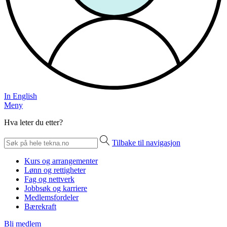
In English
Meny
Hva leter du etter?
Tilbake til navigasjon
Kurs og arrangementer
Lønn og rettigheter
Fag og nettverk
Jobbsøk og karriere
Medlemsfordeler
Bærekraft
Bli medlem