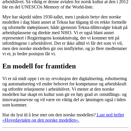
arbeidslivet. Så viktig er denne avtalen for norsk kultur at den i 2012
ble en del UNESCOs Memory of the World-liste.
Mye har skjedd siden 1930-tallet, men i praksis betyr den norske
modellen i dag blant annet at Tekna har tilgang til en rekke formelle
og uformelle møteplasser, både gjennom Tekna-tillitsvalgte lokalt på
arbeidsplassene og direkte med NHO. Vi er også blant annet
representert i Regjeringens kontaktutvalg, der vi kommer tett på
utfordringene i arbeidslivet. Det er ikke alltid vi får det som vi vil,
men den norske modellen gir oss innflytelse, og jo flere medlemmer
vi er, jo bedre posisjon får vi.
En modell for framtiden
Vi er nå midt oppe i en ny revolusjon der digitalisering, robotisering
og automatisering vil endre behovet for kompetanse og arbeidskraft
og utfordre relasjonene i arbeidslivet. Vi mener at den norske
modellen har skapt en kultur som gir en høy grad av omstillings- og
innovasjonsevne og vil være en viktig del av løsningen også i tiden
som kommer.
Har du lyst til å lese mer om den norske modellen?
Last ned heftet
«Hovedavtalen og den norske modellen».