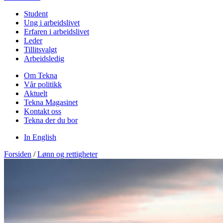
Student
Ung i arbeidslivet
Erfaren i arbeidslivet
Leder
Tillitsvalgt
Arbeidsledig
Om Tekna
Vår politikk
Aktuelt
Tekna Magasinet
Kontakt oss
Tekna der du bor
In English
Forsiden
/
Lønn og rettigheter