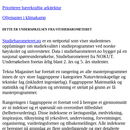
Prioriterer bærekraftig arkitektur
Oljemaster i klimakamp
DETTE ER UNDERSØKELSEN FRA STUDIEBAROMETERET
Studiebarometeret.no
er en nettportal som viser studentenes
oppfatninger om studiekvalitet i studieprogrammer ved norske
høyskoler og universiteter. Data i studiebarometeret.no bygger på en
nasjonal spørreundersøkelse, Studiebarometeret fra NOKUT.
Undersøkelsen foretas årlig blant 2. års og 5. års studenter.
Tekna Magasinet har foretatt en rangering av alle masterprogrammer
innen de syv store faggruppene i kategorien Naturvitenskapelige og
tekniske fag (inkludert ingeniørfag). Faggruppene Matematikk og
statistikk og Fabrikasjon og utvinning er utelatt på grunn av få
masterprogrammer.
Rangeringen i faggruppene er foretatt ved å beregne et gjennomsnitt
av ni indekser og et spørsmål om overordnet tilfredshet
(helhetsvurdering). Disse indeksene er læringsmiljø, medvirkning,
inspirasjon, tilknytning til yrkeslivet, undervisning, forventninger,
organisering, vurderingsformer og tilbakemeldinger. Alle indeksene
er beregnet på grunnlag av flere underliggende og mer detaljerte