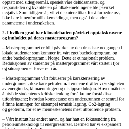
opptatt med sidegjøremål, spesielt våre deltidsansatte, og
responstiden og kvantiteten på tilbakemeldingene ble påvirket
negativt. Som tidligere år, vil vi diskutere tiltak for å forbedre oss,
ikke bare innenfor «tilbakemelding», men også i de andre
parameterne i undersøkelsen.
2. I hvilken grad har klimadebatten påvirket opptakskravene
og innholdet på deres masterprogram?
– Masterprogrammet er blitt påvirket av den drastiske nedgangen i
lokale studenter som kommer fra vårt eget bachelorprogram, og
andre bachelorprogram i Norge. Dette er et nasjonalt problem.
Reduksjonen av studenter på masterprogrammet vårt startet i fjor
og situasjonen er forverret i år.
– Masterprogrammet vårt fokuserer på karakterisering av
undergrunnen, ikke bare petroleum. I emnene drøfter vi viktigheten
av energimiks, klimaendringer og utslippsreduksjon. Hovedmålet er
å utvikle studentenes kritiske tenking for å kunne forstå disse
utfordringene; hvordan kompetanse om undergrunnen er sentral for
å finne løsninger, for eksempel termisk lagring, Co2-lagring
og geotermi, for et av menneskehetens mest utfordrende problem.
– Vårt institutt har endret navn, og har hatt en fokusendring fra
petroleumsteknologi til energiressurser. Dermed har vi ekspandert