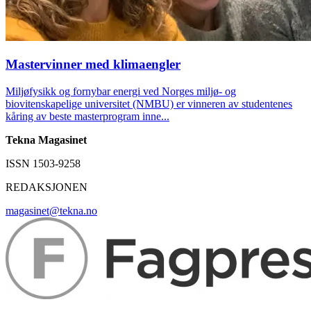
Mastervinner med klimaengler
Miljøfysikk og fornybar energi ved Norges miljø- og
biovitenskapelige universitet (NMBU) er vinneren av studentenes
kåring av beste masterprogram inne...
Tekna Magasinet
ISSN 1503-9258
REDAKSJONEN
magasinet@tekna.no