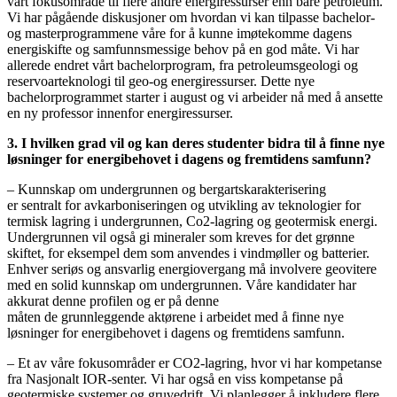
vårt fokusområde til flere andre energiressurser enn bare petroleum.
Vi har pågående diskusjoner om hvordan vi kan tilpasse bachelor-
og masterprogrammene våre for å kunne imøtekomme dagens
energiskifte og samfunnsmessige behov på en god måte. Vi har
allerede endret vårt bachelorprogram, fra petroleumsgeologi og
reservoarteknologi til geo-og energiressurser. Dette nye
bachelorprogrammet starter i august og vi arbeider nå med å ansette
en ny professor innenfor energiressurser.
3. I hvilken grad vil og kan deres studenter bidra til å finne nye
løsninger for energibehovet i dagens og fremtidens samfunn?
– Kunnskap om undergrunnen og bergartskarakterisering
er sentralt for avkarboniseringen og utvikling av teknologier for
termisk lagring i undergrunnen, Co2-lagring og geotermisk energi.
Undergrunnen vil også gi mineraler som kreves for det grønne
skiftet, for eksempel dem som anvendes i vindmøller og batterier.
Enhver seriøs og ansvarlig energiovergang må involvere geovitere
med en solid kunnskap om undergrunnen. Våre kandidater har
akkurat denne profilen og er på denne
måten de grunnleggende aktørene i arbeidet med å finne nye
løsninger for energibehovet i dagens og fremtidens samfunn.
– Et av våre fokusområder er CO2-lagring, hvor vi har kompetanse
fra Nasjonalt IOR-senter. Vi har også en viss kompetanse på
geotermiske systemer og gruvedrift. Vi planlegger å inkludere flere