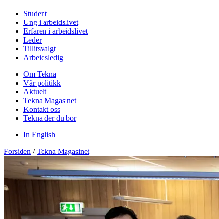
Student
Ung i arbeidslivet
Erfaren i arbeidslivet
Leder
Tillitsvalgt
Arbeidsledig
Om Tekna
Vår politikk
Aktuelt
Tekna Magasinet
Kontakt oss
Tekna der du bor
In English
Forsiden
/
Tekna Magasinet