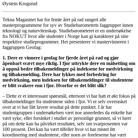
Øystein Krogsrud
Tekna Magasinet har for femte året på rad rangert alle
masterprogrammene for syv av Studiebarometrets faggrupper innen
teknologi og naturvitenskap. Studiebarometeret er en undersøkelse
fra NOKUT hvor alle studenter i Norge kan gi karakterer på sine
respektive studieprogrammer. Her presenterer vi mastervinneren i
faggruppen Geofag:
1. Dere er vinnere i geofag for fjerde året på rad og gjør
åpenbart svært mye riktig. I fjor uttrykte dere en målsetting om
å oppnå bedre tilbakemeldinger på indeksene for medvirkning
og tilbakemelding. Dere har lykkes med forbedring for
medvirkning, men indeksen for tilbakemeldinger til studentene
er blitt svakere enn i fjor. Hvorfor er det blitt slik?
– Dette er et interessant spørsmål, ettersom vi har hatt et økt fokus på
tilbakemeldinger fra studentene siden i fjor. Vi er selv overrasket
over at vi har fått lavere resultat på dette punktet. I år har
studentgruppen i undersøkelsen vært noe annerledes da enkelte har
vært syke, eller forsinket i studiet av personlige grunner, så vi lurer
på om dette kan ha påvirket resultatet, selv om svarprosenten var
100 prosent. Det kan ha vært tilfeller hvor vi har mistet litt
koordinering med studentene, eller noen av foreleserne har vært