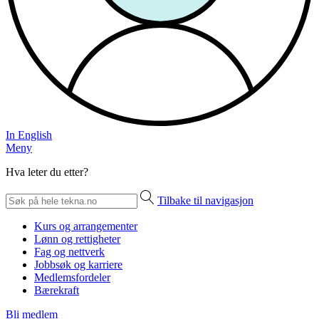
In English
Meny
Hva leter du etter?
Tilbake til navigasjon
Kurs og arrangementer
Lønn og rettigheter
Fag og nettverk
Jobbsøk og karriere
Medlemsfordeler
Bærekraft
Bli medlem