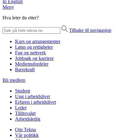
In English
Meny
Hva leter du etter?
Tilbake til navigasjon
Kurs og arrangementer
Lønn og rettigheter
Fag og nettverk
Jobbsøk og karriere
Medlemsfordeler
Bærekraft
Bli medlem
Student
Ung i arbeidslivet
Erfaren i arbeidslivet
Leder
Tillitsvalgt
Arbeidsledig
Om Tekna
Vår politikk