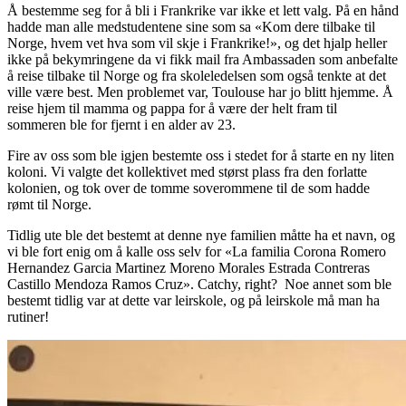
Å bestemme seg for å bli i Frankrike var ikke et lett valg. På en hånd
hadde man alle medstudentene sine som sa «Kom dere tilbake til
Norge, hvem vet hva som vil skje i Frankrike!», og det hjalp heller
ikke på bekymringene da vi fikk mail fra Ambassaden som anbefalte
å reise tilbake til Norge og fra skoleledelsen som også tenkte at det
ville være best. Men problemet var, Toulouse har jo blitt hjemme. Å
reise hjem til mamma og pappa for å være der helt fram til
sommeren ble for fjernt i en alder av 23.
Fire av oss som ble igjen bestemte oss i stedet for å starte en ny liten
koloni. Vi valgte det kollektivet med størst plass fra den forlatte
kolonien, og tok over de tomme soverommene til de som hadde
rømt til Norge.
Tidlig ute ble det bestemt at denne nye familien måtte ha et navn, og
vi ble fort enig om å kalle oss selv for «La familia Corona Romero
Hernandez Garcia Martinez Moreno Morales Estrada Contreras
Castillo Mendoza Ramos Cruz». Catchy, right? Noe annet som ble
bestemt tidlig var at dette var leirskole, og på leirskole må man ha
rutiner!