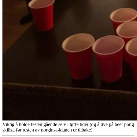
Viktig å holde festen gående selv i tøffe tider (og å øve på beer pong
skillza før resten av norginsa-klanen er tilbake)