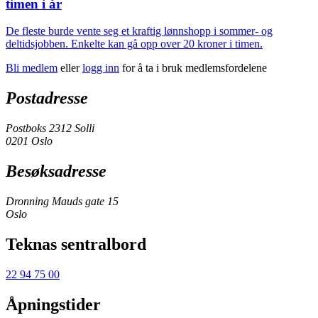
timen i år
De fleste burde vente seg et kraftig lønnshopp i sommer- og
deltidsjobben. Enkelte kan gå opp over 20 kroner i timen.
Bli medlem
eller
logg inn
for å ta i bruk medlemsfordelene
Postadresse
Postboks 2312 Solli
0201 Oslo
Besøksadresse
Dronning Mauds gate 15
Oslo
Teknas sentralbord
22 94 75 00
Åpningstider