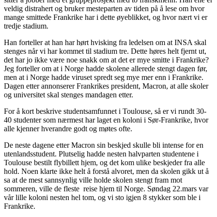
veldig distrahert og bruker mesteparten av tiden på å lese om hvor
mange smittede Frankrike har i dette øyeblikket, og hvor nært vi er
tredje stadium.
Han forteller at han har hørt hvisking fra ledelsen om at INSA skal
stenges når vi har kommet til stadium tre. Dette høres helt fjernt ut,
det har jo ikke være noe snakk om at det er mye smitte i Frankrike?
Jeg forteller om at i Norge hadde skolene allerede stengt dagen før,
men at i Norge hadde viruset spredt seg mye mer enn i Frankrike.
Dagen etter annonserer Frankrikes president, Macron, at alle skoler
og universitet skal stenges mandagen etter.
For å kort beskrive studentsamfunnet i Toulouse, så er vi rundt 30-
40 studenter som nærmest har laget en koloni i Sør-Frankrike, hvor
alle kjenner hverandre godt og møtes ofte.
De neste dagene etter Macron sin beskjed skulle bli intense for en
utenlandsstudent. Plutselig hadde nesten halvparten studentene i
Toulouse bestilt flybillett hjem, og det kom ulike beskjeder fra alle
hold. Noen klarte ikke helt å forstå alvoret, men da skolen gikk ut å
sa at de mest sannsynlig ville holde skolen stengt fram mot
sommeren, ville de fleste reise hjem til Norge. Søndag 22.mars var
vår lille koloni nesten hel tom, og vi sto igjen 8 stykker som ble i
Frankrike.