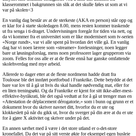
klasserommet i bakgrunnen sin slik at det skulle føles ut som at vi
var på skolen<3
En vanlig dag består av at de sterkeste (AKA en person) står opp og
er klar for å starte skoledagen 8.00, mens resten kommer traskende
ut fra senga i ti-draget. Undervisningen foregår for tiden via nett, og
da vi kommer fra et universitet som er like modernisert som tv-serien
«Norge rundt», var vi alle spent på hvordan det ville gå. En vanlig
dag har vi noen lærere som «streamer» forelesninger, noen legger
bare ut løsningsforslag, mens noen professorer lager grupperom via
zoom. Felles for oss alle er at de fleste ennå har ganske omfattende
skolehverdag med mye arbeid.
Allerede to dager etter at de fleste nordmenn hadde dratt fra
Toulouse ble det innført portforbud i Frankrike. Dette betydde at det
bare var lov til å gå ut hvis du skal handle nødvendig mat, eller for
en liten treningsøkt. Og da Frankrike er kjent for sitt ikke-aller-mest-
effektive-byråkrati, ble det også vedtatt at for å gå ut trenger man en
«Attestation de déplacement dérogatorie,» som i bunn og grunn er et
dokument hvor du skriver navnet ditt, hvorfor du er ute og
klokkeslett på når du gikk ut, hvor du sverger på din ære at du er ute
for å gjøre X aktivitet og skriver under på det.
En annen særhet med å være i det store utland er o-det-store
kronefallet. Da det var på sitt verste økte for eksempel egen husleie