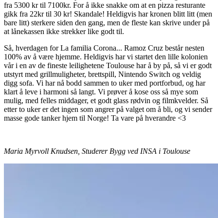
fra 5300 kr til 7100kr. For å ikke snakke om at en pizza resturante
gikk fra 22kr til 30 kr! Skandale! Heldigvis har kronen blitt litt (men
bare litt) sterkere siden den gang, men de fleste kan skrive under på
at lånekassen ikke strekker like godt til.
Så, hverdagen for La familia Corona... Ramoz Cruz består nesten
100% av å være hjemme. Heldigvis har vi startet den lille kolonien
vår i en av de fineste leilighetene Toulouse har å by på, så vi er godt
utstyrt med grillmuligheter, brettspill, Nintendo Switch og veldig
digg sofa. Vi har nå bodd sammen to uker med portforbud, og har
klart å leve i harmoni så langt. Vi prøver å kose oss så mye som
mulig, med felles middager, et godt glass rødvin og filmkvelder. Så
etter to uker er det ingen som angrer på valget om å bli, og vi sender
masse gode tanker hjem til Norge! Ta vare på hverandre <3
Maria Myrvoll Knudsen, Studerer Bygg ved INSA i Toulouse