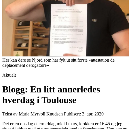
Her kan dere se Njord som har fylt ut sitt første «attestation de
déplacement dérogatoire»
Aktuelt
Blogg: En litt annerledes
hverdag i Toulouse
Tekst av Maria Myrvoll Knudsen
Publisert: 3. apr. 2020
Det er en onsdag ettermiddag midt i mars, klokken er 16.45 og jeg
sitter å jobber med et gruppeprosjekt med to franskmenn. Han ene er