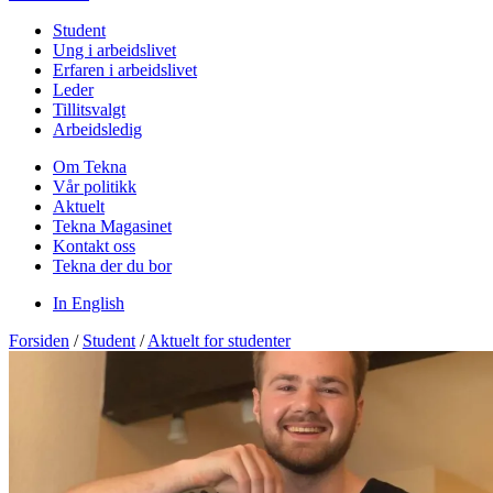
Student
Ung i arbeidslivet
Erfaren i arbeidslivet
Leder
Tillitsvalgt
Arbeidsledig
Om Tekna
Vår politikk
Aktuelt
Tekna Magasinet
Kontakt oss
Tekna der du bor
In English
Forsiden
/
Student
/
Aktuelt for studenter