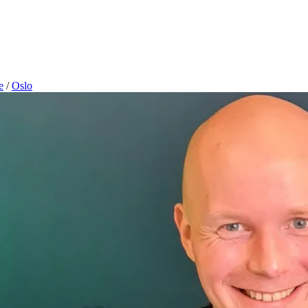
e
/
Oslo