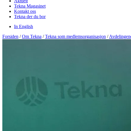
Aktuelt
Tekna Magasinet
Kontakt oss
Tekna der du bor
In English
Forsiden
/
Om Tekna
/
Tekna som medlemsorganisasjon
/
Avdelingen