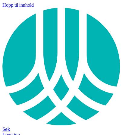
Hopp til innhold
Søk
Logg inn