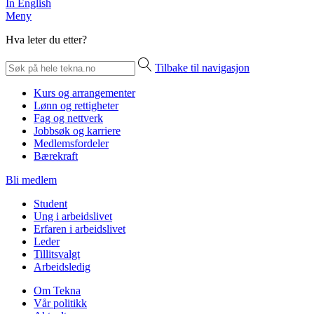
In English
Meny
Hva leter du etter?
Tilbake til navigasjon
Kurs og arrangementer
Lønn og rettigheter
Fag og nettverk
Jobbsøk og karriere
Medlemsfordeler
Bærekraft
Bli medlem
Student
Ung i arbeidslivet
Erfaren i arbeidslivet
Leder
Tillitsvalgt
Arbeidsledig
Om Tekna
Vår politikk