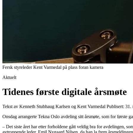
Fersk styreleder Kent Varmedal på plass foran kamera
Aktuelt
Tidenes første digitale årsmøte
Tekst av Kenneth Stubhaug Karlsen og Kent Varmedal
Publisert: 31
Onsdag arrangerte Tekna Oslo avdeling sitt årsmøte, som for første g
– Det siste året har etter forholdene gått veldig bra for avdelingen, s
avtroppende leder, Emil Nygaard Nilsen, da han la frem årsmeldingen