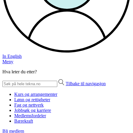
In English
Meny
Hva leter du etter?
Tilbake til navigasjon
Kurs og arrangementer
Lønn og rettigheter
Fag og nettverk
Jobbsøk og karriere
Medlemsfordeler
Bærekraft
Bli medlem