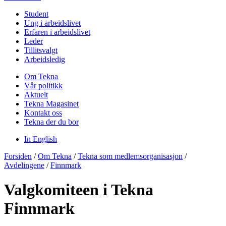
Student
Ung i arbeidslivet
Erfaren i arbeidslivet
Leder
Tillitsvalgt
Arbeidsledig
Om Tekna
Vår politikk
Aktuelt
Tekna Magasinet
Kontakt oss
Tekna der du bor
In English
Forsiden
/
Om Tekna
/
Tekna som medlemsorganisasjon
/
Avdelingene
/
Finnmark
Valgkomiteen i Tekna
Finnmark