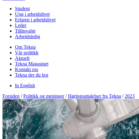
Student
Ung i arbeidslivet
Erfaren i arbeidslivet
Leder
Tillitsvalgt
Arbeidsledig
Om Tekna
Vår politikk
Aktuelt
Tekna Magasinet
Kontakt oss
Tekna der du bor
In English
Forsiden
/
Politikk og meninger
/
Høringsuttalelser fra Tekna
/
2023