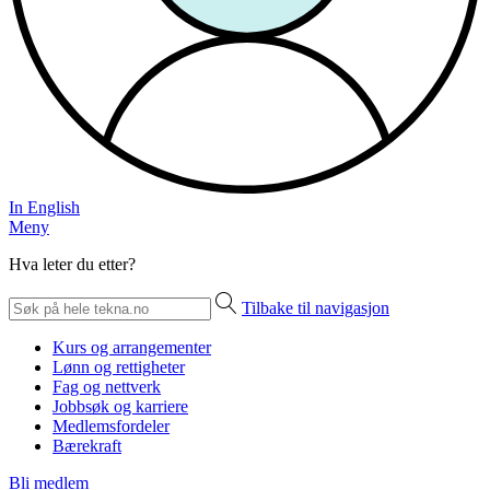
In English
Meny
Hva leter du etter?
Tilbake til navigasjon
Kurs og arrangementer
Lønn og rettigheter
Fag og nettverk
Jobbsøk og karriere
Medlemsfordeler
Bærekraft
Bli medlem