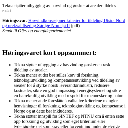
Tekna støtter utbygging av havvind og ønsker at arealer tildeles
raskt.
Høringssvar
:
Havvindkonsesjoner kriterier for tildeling Utsira Nord
og prekvalifisering Sørlige Nordsjø II
(pdf)
Sendt til Olje- og energidepartementet
Høringsvaret kort oppsummert:
Tekna støtter utbygging av havvind og ønsker en rask
tildeling av arealer.
Tekna mener at det bør stilles krav til forskning,
teknologiutvikling og kompetanseutvikling ved tildeling av
arealer for å styrke norsk leverandørindustri, redusere
kostnader, sikre en god innpassing i energisystemet og sikre
en bærekraftig utvikling med respekt for mennesker og natur.
Tekna mener at de foreslåtte kvalitative kriteriene mangler
henvisninger til forskning, teknologiutvikling og kompetanse i
Norge og at dette bør inkluderes.
Tekna støtter innspill fra SINTEF og NTNU om å enten sette
opp forskning og utvikling som eget kriterium eller
tydeliggjøre det som krav eller forventning under de øvrige